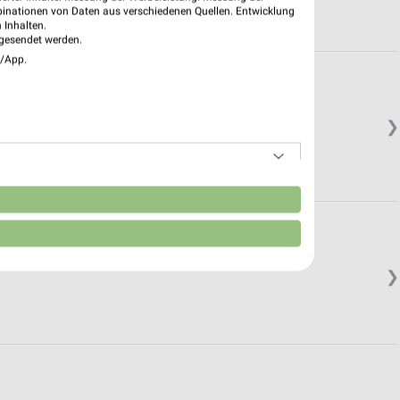
binationen von Daten aus verschiedenen Quellen. Entwicklung
 Inhalten.
gesendet werden.
e/App.
❯
n
❯