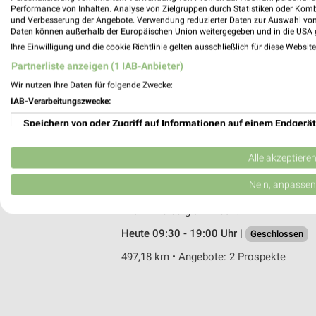
Performance von Inhalten. Analyse von Zielgruppen durch Statistiken oder Kom
und Verbesserung der Angebote. Verwendung reduzierter Daten zur Auswahl von
Daten können außerhalb der Europäischen Union weitergegeben und in die USA 
Ihre Einwilligung und die cookie Richtlinie gelten ausschließlich für diese Websit
Ernsting's family Waiblingen
Partnerliste anzeigen (1 IAB-Anbieter)
Lange Straße 36
Wir nutzen Ihre Daten für folgende Zwecke:
71332 Waiblingen
IAB-Verarbeitungszwecke:
Heute 09:00 - 19:00 Uhr |
Geschlossen
Speichern von oder Zugriff auf Informationen auf einem Endgerät
500,98 km
Verwendung reduzierter Daten zur Auswahl von Werbeanzeigen
Alle akzeptiere
Rofu Kinderland Freiberg am Neckar
Erstellung von Profilen für personalisierte Werbung
Nein, anpassen
Harteneckstraße 23
Verwendung von Profilen zur Auswahl personalisierter Werbung
71691 Freiberg am Neckar
Heute 09:30 - 19:00 Uhr |
Geschlossen
Erstellung von Profilen zur Personalisierung von Inhalten
497,18 km • Angebote: 2 Prospekte
Verwendung von Profilen zur Auswahl personalisierter Inhalte
Messung der Werbeleistung