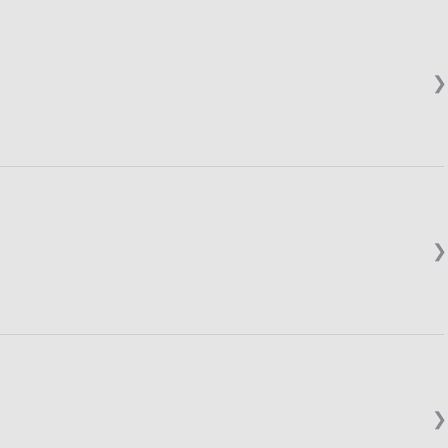
❯
❯
❯