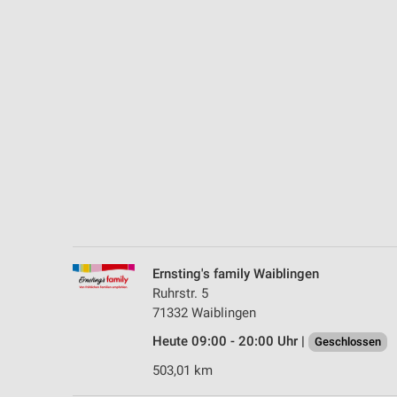
Messung der Performance von Inhalten
Analyse von Zielgruppen durch Statistiken oder Kombinationen 
Quellen
Entwicklung und Verbesserung der Angebote
Verwendung reduzierter Daten zur Auswahl von Inhalten
IAB-Besonderheiten:
Verwendung genauer Standortdaten
Geräte anhand von aktiv angeforderten Informationen identifizie
Nicht-IAB-Verarbeitungszwecke:
Ernsting's family Waiblingen
Notwendig
Ruhrstr. 5
71332 Waiblingen
Performance
Heute 09:00 - 20:00 Uhr |
Geschlossen
Funktional
503,01 km
Werbung