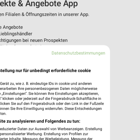
pekte & Angebote App
n Filialen & Öffnungszeiten in unserer App.
e Angebote
ieblingshändler
htigungen bei neuen Prospekten
 Einkauf stressfrei planen
Datenschutzbestimmungen
 App jetzt laden oder QR-Code scannen.
tellung nur für unbedingt erforderliche cookie
erät zu, wie z. B. eindeutige IDs in cookie und anderen
verarbeiten Ihre personenbezogenen Daten möglicherweise
„Einstellungen“. Sie können Ihre Einstellungen akzeptieren,
 klicken oder jederzeit auf die Fingerabdruck-Schaltfläche in
klicken Sie auf den Fingerabdruck oder den Link in der Fußzeile
önnen Sie Ihre Einwilligung widerrufen. Diese Entscheidungen
ten.
ite zu analysieren und Folgendes zu tun:
reduzierter Daten zur Auswahl von Werbeanzeigen. Erstellung
ersonalisierter Werbung. Erstellung von Profilen zur
ierter Inhalte. Messung der Werbeleistung. Messung der