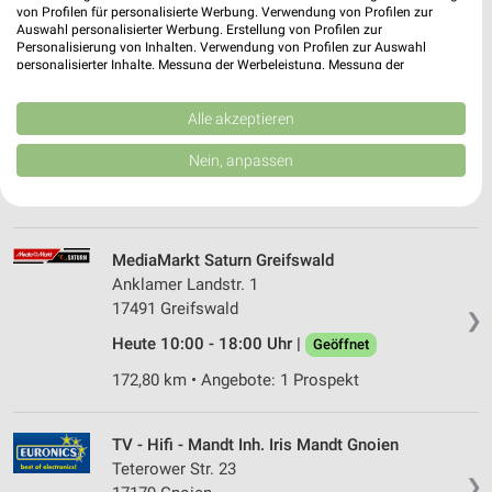
56,73 km • Angebote: 1 Prospekt
von Profilen für personalisierte Werbung. Verwendung von Profilen zur
Auswahl personalisierter Werbung. Erstellung von Profilen zur
Personalisierung von Inhalten. Verwendung von Profilen zur Auswahl
personalisierter Inhalte. Messung der Werbeleistung. Messung der
EP:Pagel Teterow
Performance von Inhalten. Analyse von Zielgruppen durch Statistiken oder
Rostocker Straße 14
Kombinationen von Daten aus verschiedenen Quellen. Entwicklung und
Verbesserung der Angebote. Verwendung reduzierter Daten zur Auswahl
Alle akzeptieren
17166 Teterow
❯
von Inhalten.
Daten können außerhalb der Europäischen Union weitergegeben und in die
Heute 09:00 - 11:30 Uhr |
Nein, anpassen
Geschlossen
USA gesendet werden.
150,06 km • Angebote: 2 Prospekte
Ihre Einwilligung und die cookie Richtlinie gelten ausschließlich für diese
Website/App.
Partnerliste anzeigen (1 IAB-Anbieter)
MediaMarkt Saturn Greifswald
Wir nutzen Ihre Daten für folgende Zwecke:
Anklamer Landstr. 1
IAB-Verarbeitungszwecke:
17491 Greifswald
❯
Speichern von oder Zugriff auf Informationen
Heute 10:00 - 18:00 Uhr |
Geöffnet
auf einem Endgerät
172,80 km • Angebote: 1 Prospekt
Verwendung reduzierter Daten zur Auswahl von
Werbeanzeigen
TV - Hifi - Mandt Inh. Iris Mandt Gnoien
Erstellung von Profilen für personalisierte
Teterower Str. 23
Werbung
❯