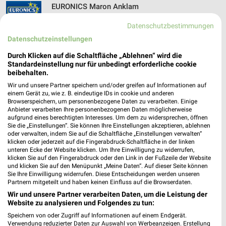
EURONICS Maron Anklam
Frauenstr. 7/8
Datenschutzbestimmungen
17389 Anklam
❯
Datenschutzeinstellungen
Heute 09:00 - 12:00 Uhr |
Geschlossen
Durch Klicken auf die Schaltfläche „Ablehnen“ wird die
149,77 km • Angebote: 1 Prospekt
Standardeinstellung nur für unbedingt erforderliche cookie
beibehalten.
Wir und unsere Partner speichern und/oder greifen auf Informationen auf
EURONICS Drewes Demmin
einem Gerät zu, wie z. B. eindeutige IDs in cookie und anderen
Browserspeichern, um personenbezogene Daten zu verarbeiten. Einige
Baumannstr. 1
Anbieter verarbeiten Ihre personenbezogenen Daten möglicherweise
17109 Demmin
❯
aufgrund eines berechtigten Interesses. Um dem zu widersprechen, öffnen
Sie die „Einstellungen“. Sie können Ihre Einstellungen akzeptieren, ablehnen
Heute 09:00 - 12:00 Uhr |
Geschlossen
oder verwalten, indem Sie auf die Schaltfläche „Einstellungen verwalten“
klicken oder jederzeit auf die Fingerabdruck-Schaltfläche in der linken
156,24 km • Angebote: 1 Prospekt
unteren Ecke der Website klicken. Um Ihre Einwilligung zu widerrufen,
klicken Sie auf den Fingerabdruck oder den Link in der Fußzeile der Website
und klicken Sie auf den Menüpunkt „Meine Daten“. Auf dieser Seite können
Sie Ihre Einwilligung widerrufen. Diese Entscheidungen werden unseren
EURONICS Nehls Gransee
Partnern mitgeteilt und haben keinen Einfluss auf die Browserdaten.
Rudolf-Breitscheid-Str. 49
Wir und unsere Partner verarbeiten Daten, um die Leistung der
16775 Gransee
❯
Website zu analysieren und Folgendes zu tun:
Heute 09:00 - 12:00 Uhr |
Geschlossen
Speichern von oder Zugriff auf Informationen auf einem Endgerät.
Verwendung reduzierter Daten zur Auswahl von Werbeanzeigen. Erstellung