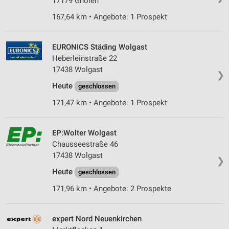
17179 Gnoien
Verwendung von Profilen zur Auswahl
167,64 km • Angebote: 1 Prospekt
personalisierter Werbung
Erstellung von Profilen zur Personalisierung
EURONICS Städing Wolgast
von Inhalten
Heberleinstraße 22
17438 Wolgast
Verwendung von Profilen zur Auswahl
❯
personalisierter Inhalte
Heute
geschlossen
Messung der Werbeleistung
171,47 km • Angebote: 1 Prospekt
Messung der Performance von Inhalten
EP:Wolter Wolgast
Chausseestraße 46
Analyse von Zielgruppen durch Statistiken oder
Kombinationen von Daten aus verschiedenen
17438 Wolgast
❯
Quellen
Heute
geschlossen
Entwicklung und Verbesserung der Angebote
171,96 km • Angebote: 2 Prospekte
Verwendung reduzierter Daten zur Auswahl von
Inhalten
expert Nord Neuenkirchen