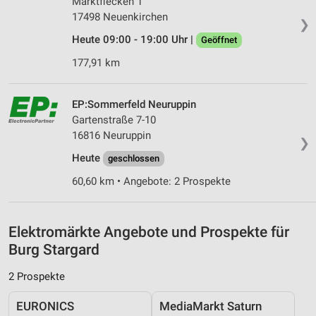
IAB-Besonderheiten:
Marktflecken 1
17498 Neuenkirchen
Verwendung genauer Standortdaten
❯
Heute 09:00 - 19:00 Uhr |
Geöffnet
Geräte anhand von aktiv angeforderten
177,91 km
Informationen identifizieren
Nicht-IAB-Verarbeitungszwecke:
EP:Sommerfeld Neuruppin
Notwendig
Gartenstraße 7-10
16816 Neuruppin
Performance
❯
Heute
geschlossen
Funktional
60,60 km • Angebote: 2 Prospekte
Werbung
Elektromärkte Angebote und Prospekte für
Burg Stargard
2 Prospekte
EURONICS
MediaMarkt Saturn