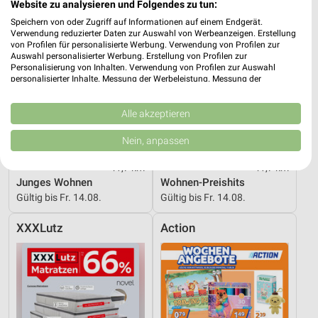
Website zu analysieren und Folgendes zu tun:
Speichern von oder Zugriff auf Informationen auf einem Endgerät.
Verwendung reduzierter Daten zur Auswahl von Werbeanzeigen. Erstellung
von Profilen für personalisierte Werbung. Verwendung von Profilen zur
Auswahl personalisierter Werbung. Erstellung von Profilen zur
Personalisierung von Inhalten. Verwendung von Profilen zur Auswahl
personalisierter Inhalte. Messung der Werbeleistung. Messung der
Performance von Inhalten. Analyse von Zielgruppen durch Statistiken oder
Kombinationen von Daten aus verschiedenen Quellen. Entwicklung und
Verbesserung der Angebote. Verwendung reduzierter Daten zur Auswahl
Alle akzeptieren
von Inhalten.
Daten können außerhalb der Europäischen Union weitergegeben und in die
Nein, anpassen
USA gesendet werden.
Ihre Einwilligung und die cookie Richtlinie gelten ausschließlich für diese
41,7 km
41,7 km
Website/App.
Junges Wohnen
Wohnen-Preishits
Partnerliste anzeigen (1 IAB-Anbieter)
Gültig bis Fr. 14.08.
Gültig bis Fr. 14.08.
Wir nutzen Ihre Daten für folgende Zwecke:
XXXLutz
Action
IAB-Verarbeitungszwecke:
Speichern von oder Zugriff auf Informationen
auf einem Endgerät
Verwendung reduzierter Daten zur Auswahl von
Werbeanzeigen