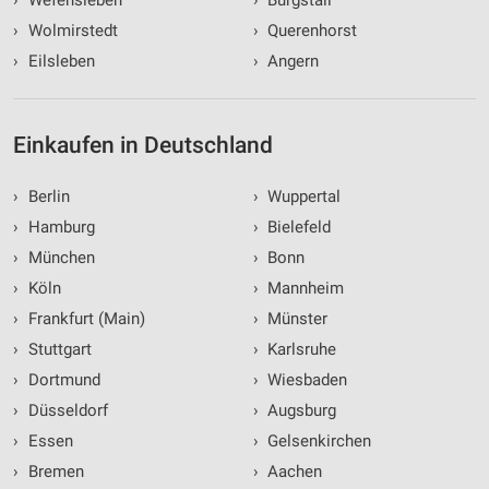
›
Wefensleben
›
Burgstall
›
Wolmirstedt
›
Querenhorst
›
Eilsleben
›
Angern
Einkaufen in Deutschland
›
Berlin
›
Wuppertal
›
Hamburg
›
Bielefeld
›
München
›
Bonn
›
Köln
›
Mannheim
›
Frankfurt (Main)
›
Münster
›
Stuttgart
›
Karlsruhe
›
Dortmund
›
Wiesbaden
›
Düsseldorf
›
Augsburg
›
Essen
›
Gelsenkirchen
›
Bremen
›
Aachen