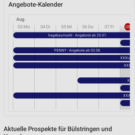
Angebote-Kalender
Aug.
03
Mo
04
Di
05
Mi
06
Do
07
Fr
08
S
hagebaumarkt - Angebote ab 25.07.
PENNY - Angebote ab 03.08.
XXXLutz 
XXXLut
Kauf
XXXLutz
Aktuelle Prospekte für Bülstringen und