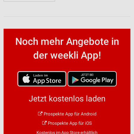
Noch mehr Angebote in
der weekli App!
Jetzt kostenlos laden
Prospekte App für Android
Prospekte App für iOS
Kostenlos im App Store erhältlich