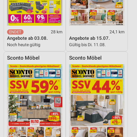
Verwendung reduzierter Daten zur Auswahl von
Inhalten
IAB-Besonderheiten:
Verwendung genauer Standortdaten
28 km
24,1 km
Geräte anhand von aktiv angeforderten
Angebote ab 03.08.
Angebote ab 15.07.
Informationen identifizieren
Noch heute gültig
Gültig bis Di. 11.08.
Nicht-IAB-Verarbeitungszwecke:
Sconto Möbel
Sconto Möbel
Notwendig
Performance
Funktional
Werbung