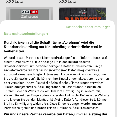
XXXLutz
XXXLutz
Datenschutzbestimmungen
Datenschutzeinstellungen
Durch Klicken auf die Schaltfläche „Ablehnen“ wird die
Standardeinstellung nur für unbedingt erforderliche cookie
beibehalten.
Wir und unsere Partner speichern und/oder greifen auf Informationen auf
einem Gerät zu, wie z. B. eindeutige IDs in cookie und anderen
Browserspeichern, um personenbezogene Daten zu verarbeiten. Einige
Anbieter verarbeiten Ihre personenbezogenen Daten möglicherweise
aufgrund eines berechtigten Interesses. Um dem zu widersprechen, öffnen
Sie die „Einstellungen“. Sie können Ihre Einstellungen akzeptieren, ablehnen
41,7 km
41,7 km
oder verwalten, indem Sie auf die Schaltfläche „Einstellungen verwalten“
Musterring
Angebote ab 08.08.
klicken oder jederzeit auf die Fingerabdruck-Schaltfläche in der linken
Gültig bis Fr. 14.08.
Gültig bis Fr. 21.08.
unteren Ecke der Website klicken. Um Ihre Einwilligung zu widerrufen,
klicken Sie auf den Fingerabdruck oder den Link in der Fußzeile der Website
und klicken Sie auf den Menüpunkt „Meine Daten“. Auf dieser Seite können
XXXLutz
XXXLutz
Sie Ihre Einwilligung widerrufen. Diese Entscheidungen werden unseren
Partnern mitgeteilt und haben keinen Einfluss auf die Browserdaten.
Wir und unsere Partner verarbeiten Daten, um die Leistung der