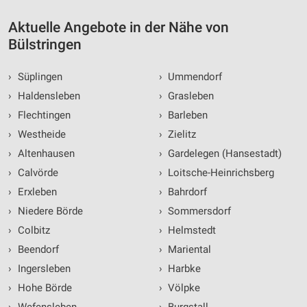
Aktuelle Angebote in der Nähe von
Bülstringen
›
Süplingen
›
Ummendorf
›
Haldensleben
›
Grasleben
›
Flechtingen
›
Barleben
›
Westheide
›
Zielitz
›
Altenhausen
›
Gardelegen (Hansestadt)
›
Calvörde
›
Loitsche-Heinrichsberg
›
Erxleben
›
Bahrdorf
›
Niedere Börde
›
Sommersdorf
›
Colbitz
›
Helmstedt
›
Beendorf
›
Mariental
›
Ingersleben
›
Harbke
›
Hohe Börde
›
Völpke