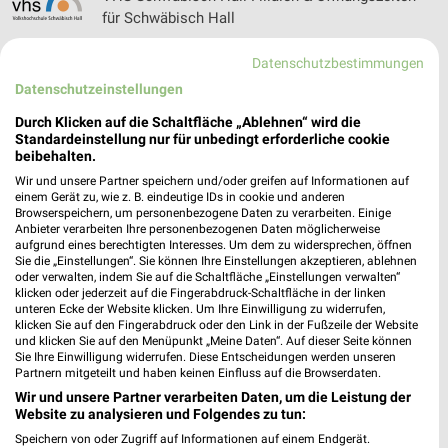
für Schwäbisch Hall
Datenschutzbestimmungen
Datenschutzeinstellungen
Volksversand Versandapotheke Prospekte und
Angebote
Durch Klicken auf die Schaltfläche „Ablehnen“ wird die
Standardeinstellung nur für unbedingt erforderliche cookie
beibehalten.
Wir und unsere Partner speichern und/oder greifen auf Informationen auf
Vorwerk Angebote im aktuellen Prospekt für
einem Gerät zu, wie z. B. eindeutige IDs in cookie und anderen
Browserspeichern, um personenbezogene Daten zu verarbeiten. Einige
Urbach
Anbieter verarbeiten Ihre personenbezogenen Daten möglicherweise
aufgrund eines berechtigten Interesses. Um dem zu widersprechen, öffnen
Sie die „Einstellungen“. Sie können Ihre Einstellungen akzeptieren, ablehnen
oder verwalten, indem Sie auf die Schaltfläche „Einstellungen verwalten“
klicken oder jederzeit auf die Fingerabdruck-Schaltfläche in der linken
VS Vereinigte Spezialmöbelfabriken Filialen &
unteren Ecke der Website klicken. Um Ihre Einwilligung zu widerrufen,
Öffnungszeiten für Tauberbischofsheim
klicken Sie auf den Fingerabdruck oder den Link in der Fußzeile der Website
und klicken Sie auf den Menüpunkt „Meine Daten“. Auf dieser Seite können
Sie Ihre Einwilligung widerrufen. Diese Entscheidungen werden unseren
Partnern mitgeteilt und haben keinen Einfluss auf die Browserdaten.
Wir und unsere Partner verarbeiten Daten, um die Leistung der
Website zu analysieren und Folgendes zu tun:
Speichern von oder Zugriff auf Informationen auf einem Endgerät.