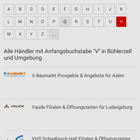
A
B
C
D
E
F
G
H
I
J
K
L
M
N
O
P
Q
R
S
T
U
V
W
X
Y
Z
...
Alle Händler mit Anfangsbuchstabe "V" in Bühlerzell
und Umgebung
V-Baumarkt Prospekte & Angebote für Aalen
Vaude Filialen & Öffnungszeiten für Ludwigsburg
VHS Schwäbisch Hall Filialen & Öffnungszeiten