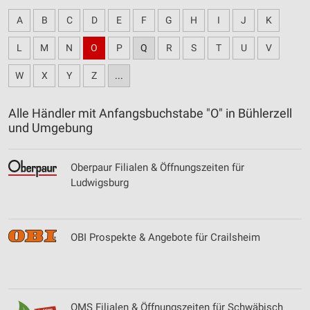
A
B
C
D
E
F
G
H
I
J
K
L
M
N
O
P
Q
R
S
T
U
V
W
X
Y
Z
...
Alle Händler mit Anfangsbuchstabe "O" in Bühlerzell
und Umgebung
Oberpaur Filialen & Öffnungszeiten für
Ludwigsburg
OBI Prospekte & Angebote für Crailsheim
OMS Filialen & Öffnungszeiten für Schwäbisch