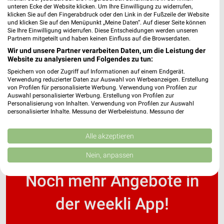
unteren Ecke der Website klicken. Um Ihre Einwilligung zu widerrufen,
klicken Sie auf den Fingerabdruck oder den Link in der Fußzeile der Website
und klicken Sie auf den Menüpunkt „Meine Daten“. Auf dieser Seite können
Ott's Traumwelt Filialen & Öffnungszeiten für
Sie Ihre Einwilligung widerrufen. Diese Entscheidungen werden unseren
Welzheim
Partnern mitgeteilt und haben keinen Einfluss auf die Browserdaten.
Wir und unsere Partner verarbeiten Daten, um die Leistung der
Website zu analysieren und Folgendes zu tun:
Speichern von oder Zugriff auf Informationen auf einem Endgerät.
Outletworld Filialen & Öffnungszeiten für
Verwendung reduzierter Daten zur Auswahl von Werbeanzeigen. Erstellung
Leinfelden-Echterdingen
von Profilen für personalisierte Werbung. Verwendung von Profilen zur
Auswahl personalisierter Werbung. Erstellung von Profilen zur
Personalisierung von Inhalten. Verwendung von Profilen zur Auswahl
personalisierter Inhalte. Messung der Werbeleistung. Messung der
Performance von Inhalten. Analyse von Zielgruppen durch Statistiken oder
Kombinationen von Daten aus verschiedenen Quellen. Entwicklung und
Verbesserung der Angebote. Verwendung reduzierter Daten zur Auswahl
Alle akzeptieren
von Inhalten.
Daten können außerhalb der Europäischen Union weitergegeben und in die
Nein, anpassen
USA gesendet werden.
Ihre Einwilligung und die cookie Richtlinie gelten ausschließlich für diese
Noch mehr Angebote in
Website/App.
Partnerliste anzeigen (1 IAB-Anbieter)
der weekli App!
Wir nutzen Ihre Daten für folgende Zwecke:
IAB-Verarbeitungszwecke: