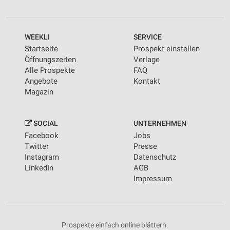
Kombinationen von Daten aus verschiedenen
Quellen
WEEKLI
SERVICE
Entwicklung und Verbesserung der Angebote
Startseite
Prospekt einstellen
Verwendung reduzierter Daten zur Auswahl von
Öffnungszeiten
Verlage
Inhalten
Alle Prospekte
FAQ
Angebote
Kontakt
IAB-Besonderheiten:
Magazin
Verwendung genauer Standortdaten
Geräte anhand von aktiv angeforderten
SOCIAL
UNTERNEHMEN
Informationen identifizieren
Facebook
Jobs
Twitter
Presse
Nicht-IAB-Verarbeitungszwecke:
Instagram
Datenschutz
Notwendig
LinkedIn
AGB
Impressum
Performance
Funktional
Prospekte einfach online blättern.
Werbung