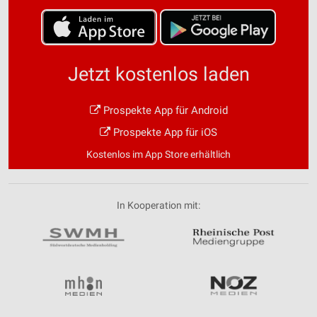
Speichern von oder Zugriff auf Informationen
auf einem Endgerät
Verwendung reduzierter Daten zur Auswahl von
Werbeanzeigen
Jetzt kostenlos laden
Erstellung von Profilen für personalisierte
Werbung
Prospekte App für Android
Prospekte App für iOS
Verwendung von Profilen zur Auswahl
personalisierter Werbung
Kostenlos im App Store erhältlich
Erstellung von Profilen zur Personalisierung
von Inhalten
In Kooperation mit:
Verwendung von Profilen zur Auswahl
personalisierter Inhalte
Messung der Werbeleistung
Messung der Performance von Inhalten
Analyse von Zielgruppen durch Statistiken oder