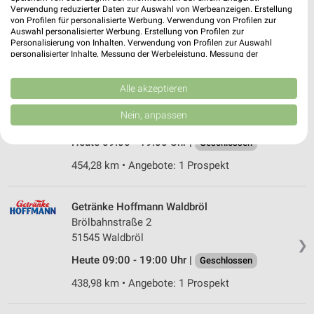
Königsberger Straße 5
Verwendung reduzierter Daten zur Auswahl von Werbeanzeigen. Erstellung
❯
von Profilen für personalisierte Werbung. Verwendung von Profilen zur
56269 Dierdorf
Auswahl personalisierter Werbung. Erstellung von Profilen zur
Personalisierung von Inhalten. Verwendung von Profilen zur Auswahl
454,73 km
personalisierter Inhalte. Messung der Werbeleistung. Messung der
Performance von Inhalten. Analyse von Zielgruppen durch Statistiken oder
Kombinationen von Daten aus verschiedenen Quellen. Entwicklung und
Verbesserung der Angebote. Verwendung reduzierter Daten zur Auswahl
Alle akzeptieren
Getränke Hoffmann Dierdorf
von Inhalten.
Poststr. 20 b
Daten können außerhalb der Europäischen Union weitergegeben und in die
Nein, anpassen
56269 Dierdorf
USA gesendet werden.
❯
Ihre Einwilligung und die cookie Richtlinie gelten ausschließlich für diese
Heute 09:00 - 19:00 Uhr |
Geschlossen
Website/App.
454,28 km • Angebote: 1 Prospekt
Partnerliste anzeigen (1 IAB-Anbieter)
Wir nutzen Ihre Daten für folgende Zwecke:
IAB-Verarbeitungszwecke:
Getränke Hoffmann Waldbröl
Brölbahnstraße 2
Speichern von oder Zugriff auf Informationen
auf einem Endgerät
51545 Waldbröl
❯
Heute 09:00 - 19:00 Uhr |
Geschlossen
Verwendung reduzierter Daten zur Auswahl von
Werbeanzeigen
438,98 km • Angebote: 1 Prospekt
Erstellung von Profilen für personalisierte