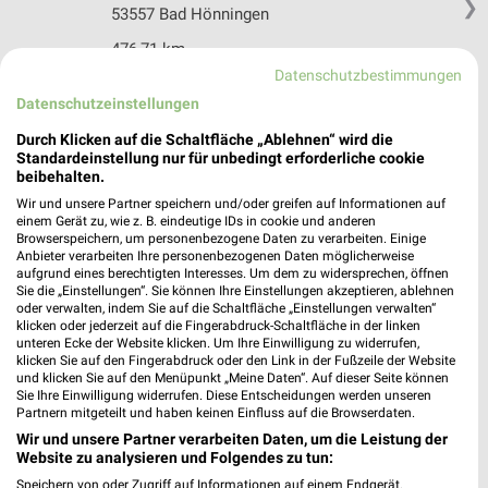
❯
53557 Bad Hönningen
476,71 km
Datenschutzbestimmungen
Datenschutzeinstellungen
trinkgut Troisdorf
Mendener Str. 21
Durch Klicken auf die Schaltfläche „Ablehnen“ wird die
Standardeinstellung nur für unbedingt erforderliche cookie
53840 Troisdorf
❯
beibehalten.
Heute 08:30 - 20:00 Uhr |
Geschlossen
Wir und unsere Partner speichern und/oder greifen auf Informationen auf
einem Gerät zu, wie z. B. eindeutige IDs in cookie und anderen
470,79 km • Angebote: 1 Prospekt
Browserspeichern, um personenbezogene Daten zu verarbeiten. Einige
Anbieter verarbeiten Ihre personenbezogenen Daten möglicherweise
aufgrund eines berechtigten Interesses. Um dem zu widersprechen, öffnen
Sie die „Einstellungen“. Sie können Ihre Einstellungen akzeptieren, ablehnen
Getränke Hoffmann Hamm
oder verwalten, indem Sie auf die Schaltfläche „Einstellungen verwalten“
Lindenallee 56
klicken oder jederzeit auf die Fingerabdruck-Schaltfläche in der linken
57577 Hamm
unteren Ecke der Website klicken. Um Ihre Einwilligung zu widerrufen,
❯
klicken Sie auf den Fingerabdruck oder den Link in der Fußzeile der Website
Heute 08:00 - 20:00 Uhr |
und klicken Sie auf den Menüpunkt „Meine Daten“. Auf dieser Seite können
Geschlossen
Sie Ihre Einwilligung widerrufen. Diese Entscheidungen werden unseren
Partnern mitgeteilt und haben keinen Einfluss auf die Browserdaten.
440,30 km • Angebote: 1 Prospekt
Wir und unsere Partner verarbeiten Daten, um die Leistung der
Website zu analysieren und Folgendes zu tun:
DGS Getränkemarkt Dierdorf
Speichern von oder Zugriff auf Informationen auf einem Endgerät.