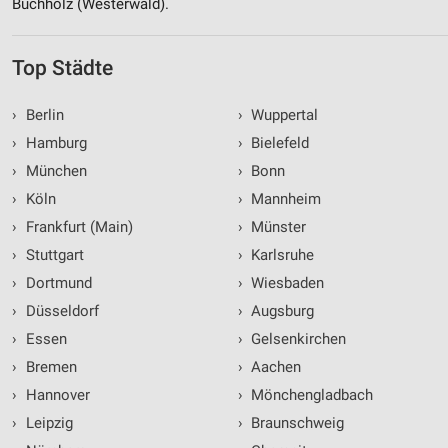
Buchholz (Westerwald).
Top Städte
›
Berlin
›
Wuppertal
›
Hamburg
›
Bielefeld
›
München
›
Bonn
›
Köln
›
Mannheim
›
Frankfurt (Main)
›
Münster
›
Stuttgart
›
Karlsruhe
›
Dortmund
›
Wiesbaden
›
Düsseldorf
›
Augsburg
›
Essen
›
Gelsenkirchen
›
Bremen
›
Aachen
›
Hannover
›
Mönchengladbach
›
Leipzig
›
Braunschweig