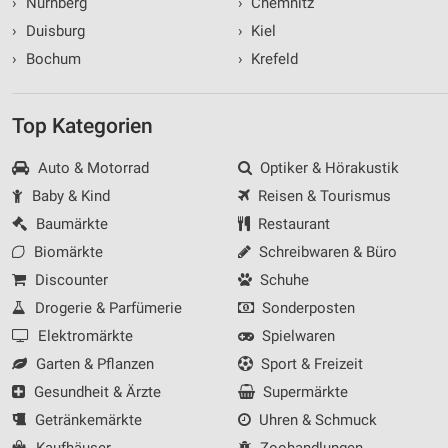
›
Nürnberg
›
Chemnitz
›
Duisburg
›
Kiel
›
Bochum
›
Krefeld
Top Kategorien
Auto & Motorrad
Optiker & Hörakustik
Baby & Kind
Reisen & Tourismus
Baumärkte
Restaurant
Biomärkte
Schreibwaren & Büro
Discounter
Schuhe
Drogerie & Parfümerie
Sonderposten
Elektromärkte
Spielwaren
Garten & Pflanzen
Sport & Freizeit
Gesundheit & Ärzte
Supermärkte
Getränkemärkte
Uhren & Schmuck
Kaufhäuser
Zoohandlungen