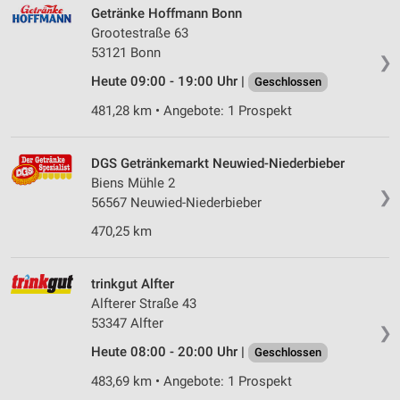
Werbung
Getränke Hoffmann Bonn
Grootestraße 63
Verwendung von Profilen zur Auswahl
53121 Bonn
personalisierter Werbung
❯
Heute 09:00 - 19:00 Uhr |
Geschlossen
Erstellung von Profilen zur Personalisierung
von Inhalten
481,28 km • Angebote: 1 Prospekt
Verwendung von Profilen zur Auswahl
personalisierter Inhalte
DGS Getränkemarkt Neuwied-Niederbieber
Biens Mühle 2
Messung der Werbeleistung
❯
56567 Neuwied-Niederbieber
470,25 km
Messung der Performance von Inhalten
Analyse von Zielgruppen durch Statistiken oder
Kombinationen von Daten aus verschiedenen
trinkgut Alfter
Quellen
Alfterer Straße 43
53347 Alfter
❯
Entwicklung und Verbesserung der Angebote
Heute 08:00 - 20:00 Uhr |
Geschlossen
Verwendung reduzierter Daten zur Auswahl von
483,69 km • Angebote: 1 Prospekt
Inhalten