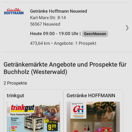
IAB-Besonderheiten:
Getränke Hoffmann Neuwied
Verwendung genauer Standortdaten
Karl-Marx-Str. 8-14
56567 Neuwied
Geräte anhand von aktiv angeforderten
❯
Informationen identifizieren
Heute 09:00 - 19:00 Uhr |
Geschlossen
Nicht-IAB-Verarbeitungszwecke:
473,64 km • Angebote: 1 Prospekt
Notwendig
Performance
Getränkemärkte Angebote und Prospekte für
Buchholz (Westerwald)
Funktional
2 Prospekte
Werbung
trinkgut
Getränke HOFFMANN