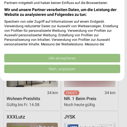
Partnern mitgeteilt und haben keinen Einfluss auf die Browserdaten.
XXXLutz
XXXLutz
Wir und unsere Partner verarbeiten Daten, um die Leistung der
Website zu analysieren und Folgendes zu tun:
Speichern von oder Zugriff auf Informationen auf einem Endgerät.
Verwendung reduzierter Daten zur Auswahl von Werbeanzeigen. Erstellung
von Profilen für personalisierte Werbung. Verwendung von Profilen zur
Auswahl personalisierter Werbung. Erstellung von Profilen zur
Personalisierung von Inhalten. Verwendung von Profilen zur Auswahl
personalisierter Inhalte. Messung der Werbeleistung. Messung der
Performance von Inhalten. Analyse von Zielgruppen durch Statistiken oder
Kombinationen von Daten aus verschiedenen Quellen. Entwicklung und
Verbesserung der Angebote. Verwendung reduzierter Daten zur Auswahl
Alle akzeptieren
von Inhalten.
Daten können außerhalb der Europäischen Union weitergegeben und in die
Nein, anpassen
USA gesendet werden.
Ihre Einwilligung und die cookie Richtlinie gelten ausschließlich für diese
Website/App.
Partnerliste anzeigen (1 IAB-Anbieter)
34 km
34 km
Wir nutzen Ihre Daten für folgende Zwecke:
Wohnen-Preishits
NR. 1 Beim Preis
IAB-Verarbeitungszwecke:
Gültig bis Fr. 14.08.
Noch heute gültig
Speichern von oder Zugriff auf Informationen
XXXLutz
JYSK
auf einem Endgerät