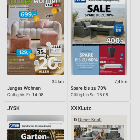
Verwendung reduzierter Daten zur Auswahl von
Werbeanzeigen
Erstellung von Profilen für personalisierte
Werbung
Verwendung von Profilen zur Auswahl
personalisierter Werbung
Erstellung von Profilen zur Personalisierung
von Inhalten
Verwendung von Profilen zur Auswahl
personalisierter Inhalte
34 km
7,4 km
Junges Wohnen
Spare bis zu 70%
Messung der Werbeleistung
Gültig bis Fr. 14.08.
Gültig bis Sa. 15.08.
Messung der Performance von Inhalten
JYSK
XXXLutz
Analyse von Zielgruppen durch Statistiken oder
Kombinationen von Daten aus verschiedenen
Quellen