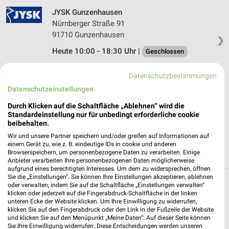
JYSK Gunzenhausen
Nürnberger Straße 91
91710 Gunzenhausen
❯
Heute 10:00 - 18:30 Uhr |
Geschlossen
420,58 km • Angebote: 2 Prospekte
Datenschutzbestimmungen
Datenschutzeinstellungen
JYSK Gersthofen/Augsburg
Durch Klicken auf die Schaltfläche „Ablehnen“ wird die
Dieselstraße 5
Standardeinstellung nur für unbedingt erforderliche cookie
86368 Gersthofen / Augsburg
beibehalten.
❯
Wir und unsere Partner speichern und/oder greifen auf Informationen auf
Heute 10:00 - 19:00 Uhr |
Geschlossen
einem Gerät zu, wie z. B. eindeutige IDs in cookie und anderen
Browserspeichern, um personenbezogene Daten zu verarbeiten. Einige
489,32 km • Angebote: 2 Prospekte
Anbieter verarbeiten Ihre personenbezogenen Daten möglicherweise
aufgrund eines berechtigten Interesses. Um dem zu widersprechen, öffnen
Sie die „Einstellungen“. Sie können Ihre Einstellungen akzeptieren, ablehnen
oder verwalten, indem Sie auf die Schaltfläche „Einstellungen verwalten“
Möbel & Wohnen Angebote und Prospekte für
klicken oder jederzeit auf die Fingerabdruck-Schaltfläche in der linken
Buchdorf
unteren Ecke der Website klicken. Um Ihre Einwilligung zu widerrufen,
klicken Sie auf den Fingerabdruck oder den Link in der Fußzeile der Website
und klicken Sie auf den Menüpunkt „Meine Daten“. Auf dieser Seite können
18 Prospekte
Sie Ihre Einwilligung widerrufen. Diese Entscheidungen werden unseren