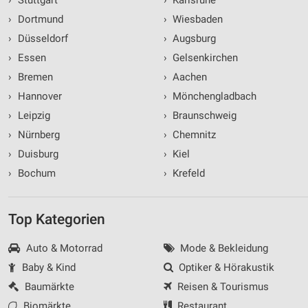
›
Dortmund
›
Wiesbaden
›
Düsseldorf
›
Augsburg
›
Essen
›
Gelsenkirchen
›
Bremen
›
Aachen
›
Hannover
›
Mönchengladbach
›
Leipzig
›
Braunschweig
›
Nürnberg
›
Chemnitz
›
Duisburg
›
Kiel
›
Bochum
›
Krefeld
Top Kategorien
Auto & Motorrad
Mode & Bekleidung
Baby & Kind
Optiker & Hörakustik
Baumärkte
Reisen & Tourismus
Biomärkte
Restaurant