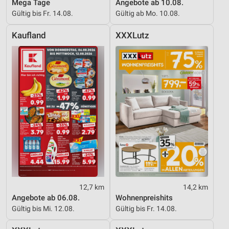
Mega Tage
Angebote ab 10.08.
Gültig bis Fr. 14.08.
Gültig ab Mo. 10.08.
Entwicklung und Verbesserung der Angebote
Verwendung reduzierter Daten zur Auswahl von
Kaufland
XXXLutz
Inhalten
IAB-Besonderheiten:
Verwendung genauer Standortdaten
Geräte anhand von aktiv angeforderten
Informationen identifizieren
Nicht-IAB-Verarbeitungszwecke:
Notwendig
Performance
Funktional
12,7 km
14,2 km
Angebote ab 06.08.
Wohnenpreishits
Werbung
Gültig bis Mi. 12.08.
Gültig bis Fr. 14.08.