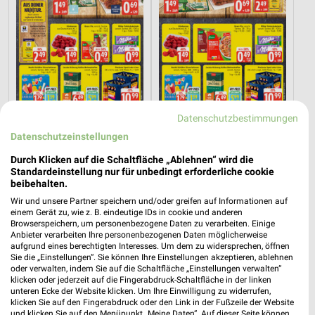
Datenschutzbestimmungen
8,1 km
22,3 km
Datenschutzeinstellungen
Angebote ab 03.08.
Angebote ab 03.08.
Noch heute gültig
Noch heute gültig
Durch Klicken auf die Schaltfläche „Ablehnen“ wird die
Standardeinstellung nur für unbedingt erforderliche cookie
beibehalten.
PENNY
XXXLutz
Wir und unsere Partner speichern und/oder greifen auf Informationen auf
einem Gerät zu, wie z. B. eindeutige IDs in cookie und anderen
Browserspeichern, um personenbezogene Daten zu verarbeiten. Einige
Anbieter verarbeiten Ihre personenbezogenen Daten möglicherweise
aufgrund eines berechtigten Interesses. Um dem zu widersprechen, öffnen
Sie die „Einstellungen“. Sie können Ihre Einstellungen akzeptieren, ablehnen
oder verwalten, indem Sie auf die Schaltfläche „Einstellungen verwalten“
klicken oder jederzeit auf die Fingerabdruck-Schaltfläche in der linken
unteren Ecke der Website klicken. Um Ihre Einwilligung zu widerrufen,
klicken Sie auf den Fingerabdruck oder den Link in der Fußzeile der Website
und klicken Sie auf den Menüpunkt „Meine Daten“. Auf dieser Seite können