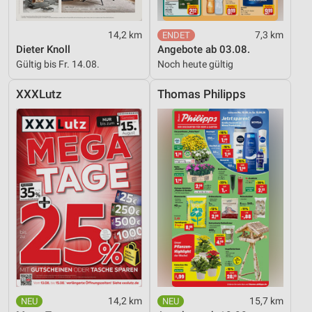
Verwendung reduzierter Daten zur Auswahl von
Werbeanzeigen
14,2 km
7,3 km
Dieter Knoll
Angebote ab 03.08.
Erstellung von Profilen für personalisierte
Gültig bis Fr. 14.08.
Noch heute gültig
Werbung
XXXLutz
Thomas Philipps
Verwendung von Profilen zur Auswahl
personalisierter Werbung
Erstellung von Profilen zur Personalisierung
von Inhalten
Verwendung von Profilen zur Auswahl
personalisierter Inhalte
Messung der Werbeleistung
Messung der Performance von Inhalten
Analyse von Zielgruppen durch Statistiken oder
Kombinationen von Daten aus verschiedenen
14,2 km
15,7 km
Quellen