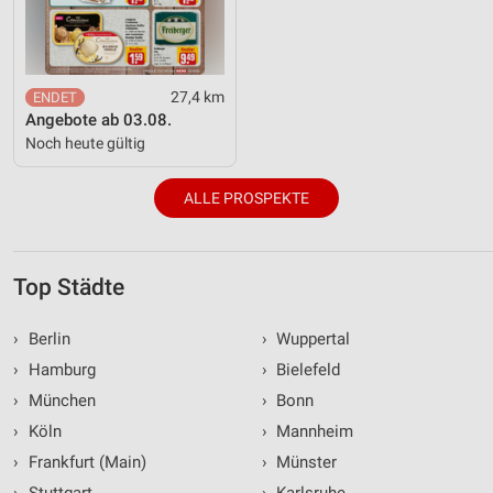
27,4 km
Angebote ab 03.08.
Noch heute gültig
ALLE PROSPEKTE
Top Städte
›
Berlin
›
Wuppertal
›
Hamburg
›
Bielefeld
›
München
›
Bonn
›
Köln
›
Mannheim
›
Frankfurt (Main)
›
Münster
›
Stuttgart
›
Karlsruhe