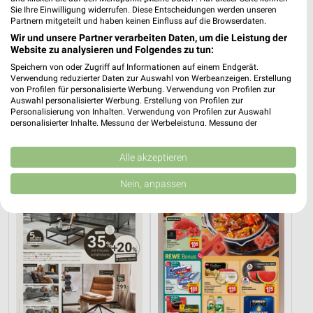
Sie Ihre Einwilligung widerrufen. Diese Entscheidungen werden unseren
Partnern mitgeteilt und haben keinen Einfluss auf die Browserdaten.
Wir und unsere Partner verarbeiten Daten, um die Leistung der
Website zu analysieren und Folgendes zu tun:
Speichern von oder Zugriff auf Informationen auf einem Endgerät.
Verwendung reduzierter Daten zur Auswahl von Werbeanzeigen. Erstellung
8,3 km
14,2 km
von Profilen für personalisierte Werbung. Verwendung von Profilen zur
Angebote ab 03.08.
Wohnen Spezial
Auswahl personalisierter Werbung. Erstellung von Profilen zur
Noch heute gültig
Gültig bis Fr. 14.08.
Personalisierung von Inhalten. Verwendung von Profilen zur Auswahl
personalisierter Inhalte. Messung der Werbeleistung. Messung der
Performance von Inhalten. Analyse von Zielgruppen durch Statistiken oder
XXXLutz
REWE
Kombinationen von Daten aus verschiedenen Quellen. Entwicklung und
Verbesserung der Angebote. Verwendung reduzierter Daten zur Auswahl
Alle akzeptieren
von Inhalten.
Daten können außerhalb der Europäischen Union weitergegeben und in die
Nein, anpassen
USA gesendet werden.
Ihre Einwilligung und die cookie Richtlinie gelten ausschließlich für diese
Website/App.
Partnerliste anzeigen (1 IAB-Anbieter)
Wir nutzen Ihre Daten für folgende Zwecke:
IAB-Verarbeitungszwecke:
Speichern von oder Zugriff auf Informationen
auf einem Endgerät