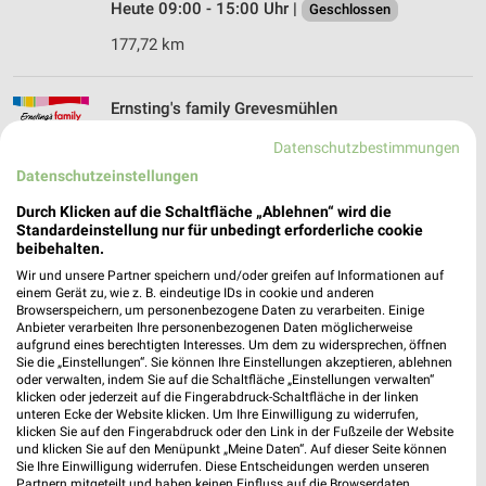
Heute 09:00 - 15:00 Uhr |
Geschlossen
177,72 km
Ernsting's family Grevesmühlen
Wismarsche Str. 40
Datenschutzbestimmungen
23936 Grevesmühlen
❯
Datenschutzeinstellungen
Heute 09:00 - 13:00 Uhr |
Geschlossen
Durch Klicken auf die Schaltfläche „Ablehnen“ wird die
210,07 km
Standardeinstellung nur für unbedingt erforderliche cookie
beibehalten.
Wir und unsere Partner speichern und/oder greifen auf Informationen auf
Rossmann Grevesmühlen
einem Gerät zu, wie z. B. eindeutige IDs in cookie und anderen
Browserspeichern, um personenbezogene Daten zu verarbeiten. Einige
Wismarsche Str. 2
Anbieter verarbeiten Ihre personenbezogenen Daten möglicherweise
23936 Grevesmühlen
aufgrund eines berechtigten Interesses. Um dem zu widersprechen, öffnen
❯
Sie die „Einstellungen“. Sie können Ihre Einstellungen akzeptieren, ablehnen
Heute 08:00 - 14:00 Uhr |
Geschlossen
oder verwalten, indem Sie auf die Schaltfläche „Einstellungen verwalten“
klicken oder jederzeit auf die Fingerabdruck-Schaltfläche in der linken
210,27 km • Angebote: 3 Prospekte
unteren Ecke der Website klicken. Um Ihre Einwilligung zu widerrufen,
klicken Sie auf den Fingerabdruck oder den Link in der Fußzeile der Website
und klicken Sie auf den Menüpunkt „Meine Daten“. Auf dieser Seite können
Sie Ihre Einwilligung widerrufen. Diese Entscheidungen werden unseren
Rossmann Wittenburg
Partnern mitgeteilt und haben keinen Einfluss auf die Browserdaten.