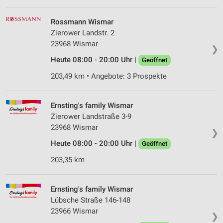
Werbeanzeigen
Rossmann Wismar
Erstellung von Profilen für personalisierte
Zierower Landstr. 2
Werbung
23968 Wismar
❯
Verwendung von Profilen zur Auswahl
Heute 08:00 - 20:00 Uhr |
Geöffnet
personalisierter Werbung
203,49 km • Angebote: 3 Prospekte
Erstellung von Profilen zur Personalisierung
von Inhalten
Ernsting's family Wismar
Verwendung von Profilen zur Auswahl
Zierower Landstraße 3-9
personalisierter Inhalte
23968 Wismar
❯
Messung der Werbeleistung
Heute 08:00 - 20:00 Uhr |
Geöffnet
203,35 km
Messung der Performance von Inhalten
Analyse von Zielgruppen durch Statistiken oder
Ernsting's family Wismar
Kombinationen von Daten aus verschiedenen
Quellen
Lübsche Straße 146-148
23966 Wismar
❯
Entwicklung und Verbesserung der Angebote