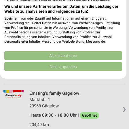
Am Markt 12
Wir und unsere Partner verarbeiten Daten, um die Leistung der
19243 Wittenburg
Website zu analysieren und Folgendes zu tun:
❯
Heute 08:00 - 14:00 Uhr |
Speichern von oder Zugriff auf Informationen auf einem Endgerät.
Geschlossen
Verwendung reduzierter Daten zur Auswahl von Werbeanzeigen. Erstellung
191,13 km • Angebote: 3 Prospekte
von Profilen für personalisierte Werbung. Verwendung von Profilen zur
Auswahl personalisierter Werbung. Erstellung von Profilen zur
Personalisierung von Inhalten. Verwendung von Profilen zur Auswahl
personalisierter Inhalte. Messung der Werbeleistung. Messung der
Ernsting's family Wittenburg
Performance von Inhalten. Analyse von Zielgruppen durch Statistiken oder
Kombinationen von Daten aus verschiedenen Quellen. Entwicklung und
Mühlenring 3
Verbesserung der Angebote. Verwendung reduzierter Daten zur Auswahl
Alle akzeptieren
19243 Wittenburg
❯
von Inhalten.
Daten können außerhalb der Europäischen Union weitergegeben und in die
Nein, anpassen
Heute 09:00 - 15:00 Uhr |
Geschlossen
USA gesendet werden.
Ihre Einwilligung und die cookie Richtlinie gelten ausschließlich für diese
189,62 km
Website/App.
Partnerliste anzeigen (1 IAB-Anbieter)
Ernsting's family Gägelow
Wir nutzen Ihre Daten für folgende Zwecke:
Marktstr. 1
IAB-Verarbeitungszwecke:
23968 Gägelow
❯
Speichern von oder Zugriff auf Informationen
Heute 09:30 - 18:00 Uhr |
Geöffnet
auf einem Endgerät
204,49 km
Verwendung reduzierter Daten zur Auswahl von