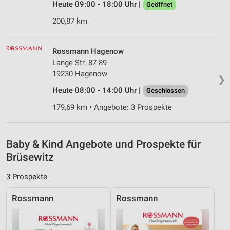
Heute 09:00 - 18:00 Uhr |
Geöffnet
Verwendung reduzierter Daten zur Auswahl von
200,87 km
Inhalten
IAB-Besonderheiten:
Rossmann Hagenow
Verwendung genauer Standortdaten
Lange Str. 87-89
19230 Hagenow
❯
Geräte anhand von aktiv angeforderten
Informationen identifizieren
Heute 08:00 - 14:00 Uhr |
Geschlossen
Nicht-IAB-Verarbeitungszwecke:
179,69 km • Angebote: 3 Prospekte
Notwendig
Baby & Kind Angebote und Prospekte für
Performance
Brüsewitz
Funktional
3 Prospekte
Werbung
Rossmann
Rossmann