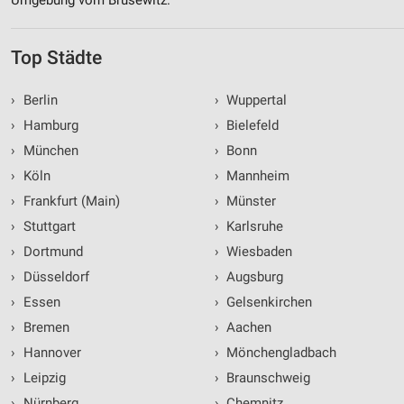
Top Städte
›
Berlin
›
Wuppertal
›
Hamburg
›
Bielefeld
›
München
›
Bonn
›
Köln
›
Mannheim
›
Frankfurt (Main)
›
Münster
›
Stuttgart
›
Karlsruhe
›
Dortmund
›
Wiesbaden
›
Düsseldorf
›
Augsburg
›
Essen
›
Gelsenkirchen
›
Bremen
›
Aachen
›
Hannover
›
Mönchengladbach
›
Leipzig
›
Braunschweig
›
Nürnberg
›
Chemnitz