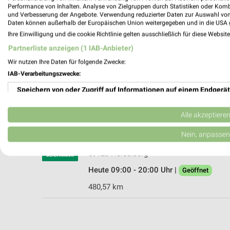
Performance von Inhalten. Analyse von Zielgruppen durch Statistiken oder Kom
und Verbesserung der Angebote. Verwendung reduzierter Daten zur Auswahl von
Daten können außerhalb der Europäischen Union weitergegeben und in die USA 
Ihre Einwilligung und die cookie Richtlinie gelten ausschließlich für diese Websit
DEICHMANN Hockenheim
Partnerliste anzeigen (1 IAB-Anbieter)
Speyerer Straße 1
Wir nutzen Ihre Daten für folgende Zwecke:
68766 Hockenheim
IAB-Verarbeitungszwecke:
Heute 09:00 - 20:00 Uhr |
Geöffnet
Speichern von oder Zugriff auf Informationen auf einem Endgerät
491,86 km
Verwendung reduzierter Daten zur Auswahl von Werbeanzeigen
Alle akzeptiere
DEICHMANN Heidelberg
Erstellung von Profilen für personalisierte Werbung
Nein, anpassen
Eppelheimer Straße 78
Verwendung von Profilen zur Auswahl personalisierter Werbung
69123 Heidelberg
Heute 09:00 - 20:00 Uhr |
Geöffnet
Erstellung von Profilen zur Personalisierung von Inhalten
480,57 km
Verwendung von Profilen zur Auswahl personalisierter Inhalte
Messung der Werbeleistung