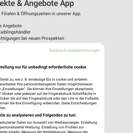
pekte & Angebote App
Filialen & Öffnungszeiten in unserer App.
e Angebote
ieblingshändler
htigungen bei neuen Prospekten
 Einkauf stressfrei planen
Datenschutzbestimmungen
 App jetzt laden oder QR-Code scannen.
tellung nur für unbedingt erforderliche cookie
erät zu, wie z. B. eindeutige IDs in cookie und anderen
verarbeiten Ihre personenbezogenen Daten möglicherweise
„Einstellungen“. Sie können Ihre Einstellungen akzeptieren,
 klicken oder jederzeit auf die Fingerabdruck-Schaltfläche in
klicken Sie auf den Fingerabdruck oder den Link in der Fußzeile
önnen Sie Ihre Einwilligung widerrufen. Diese Entscheidungen
ten.
ite zu analysieren und Folgendes zu tun:
reduzierter Daten zur Auswahl von Werbeanzeigen. Erstellung
ersonalisierter Werbung. Erstellung von Profilen zur
ierter Inhalte. Messung der Werbeleistung. Messung der