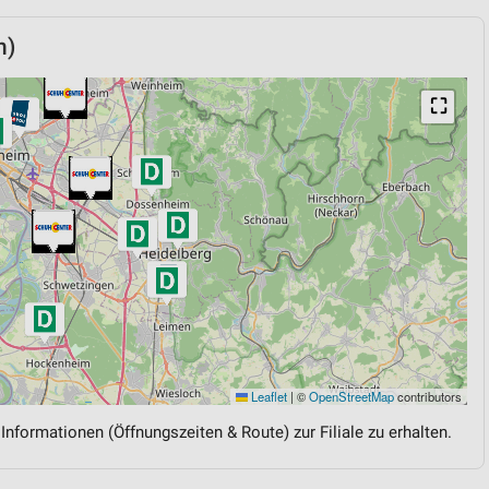
n)
⛶
Leaflet
|
©
OpenStreetMap
contributors
 Informationen (Öffnungszeiten & Route) zur Filiale zu erhalten.