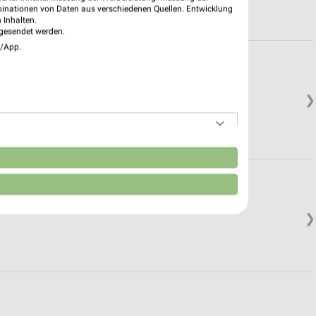
binationen von Daten aus verschiedenen Quellen. Entwicklung
 Inhalten.
gesendet werden.
e/App.
❯
n
❯