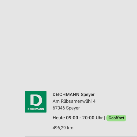
Messung der Performance von Inhalten
Analyse von Zielgruppen durch Statistiken oder Kombinationen 
Quellen
Entwicklung und Verbesserung der Angebote
Verwendung reduzierter Daten zur Auswahl von Inhalten
IAB-Besonderheiten:
Verwendung genauer Standortdaten
Geräte anhand von aktiv angeforderten Informationen identifizie
Nicht-IAB-Verarbeitungszwecke:
DEICHMANN Speyer
Notwendig
Am Rübsamenwühl 4
67346 Speyer
Performance
Heute 09:00 - 20:00 Uhr |
Geöffnet
Funktional
496,29 km
Werbung