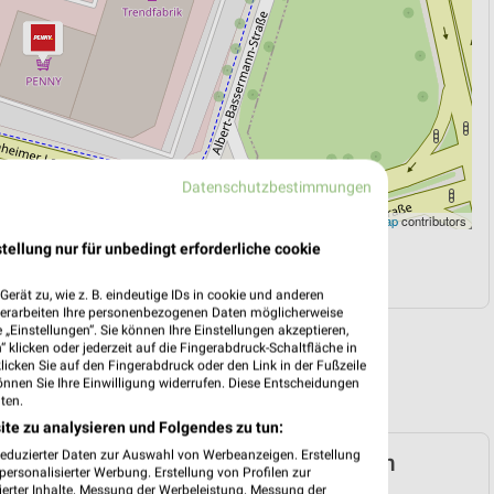
Datenschutzbestimmungen
Leaflet
|
©
OpenStreetMap
contributors
tellung nur für unbedingt erforderliche cookie
N
NAVIGATION MIT GOOGLE/IOS MAPS
erät zu, wie z. B. eindeutige IDs in cookie und anderen
verarbeiten Ihre personenbezogenen Daten möglicherweise
„Einstellungen“. Sie können Ihre Einstellungen akzeptieren,
 klicken oder jederzeit auf die Fingerabdruck-Schaltfläche in
klicken Sie auf den Fingerabdruck oder den Link in der Fußzeile
önnen Sie Ihre Einwilligung widerrufen. Diese Entscheidungen
ten.
ite zu analysieren und Folgendes zu tun:
reduzierter Daten zur Auswahl von Werbeanzeigen. Erstellung
rospekt für Brühl (Baden) ab Mo. den
ersonalisierter Werbung. Erstellung von Profilen zur
ierter Inhalte. Messung der Werbeleistung. Messung der