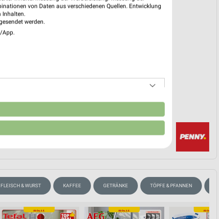
binationen von Daten aus verschiedenen Quellen. Entwicklung
 03. Aug. bis 08. Aug.
 Inhalten.
gesendet werden.
reintrag erstellen
e/App.
EKT BLÄTTERN
n
FLEISCH & WURST
KAFFEE
GETRÄNKE
TÖPFE & PFANNEN
H