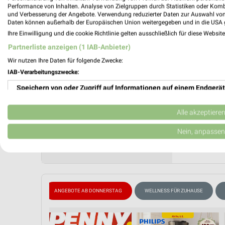
Performance von Inhalten. Analyse von Zielgruppen durch Statistiken oder Kom
Gültig von
und Verbesserung der Angebote. Verwendung reduzierter Daten zur Auswahl von
Daten können außerhalb der Europäischen Union weitergegeben und in die USA 
📅
Kalende
Ihre Einwilligung und die cookie Richtlinie gelten ausschließlich für diese Websit
Partnerliste anzeigen (1 IAB-Anbieter)
Wir nutzen Ihre Daten für folgende Zwecke:
❯
IAB-Verarbeitungszwecke:
PROSP
Speichern von oder Zugriff auf Informationen auf einem Endgerät
Verwendung reduzierter Daten zur Auswahl von Werbeanzeigen
Alle akzeptiere
Erstellung von Profilen für personalisierte Werbung
Nein, anpassen
Verwendung von Profilen zur Auswahl personalisierter Werbung
Erstellung von Profilen zur Personalisierung von Inhalten
Verwendung von Profilen zur Auswahl personalisierter Inhalte
EVER SPAREN
ANGEBOTE AB DONNERSTAG
WELLNESS FÜR ZUHAUSE
Messung der Werbeleistung