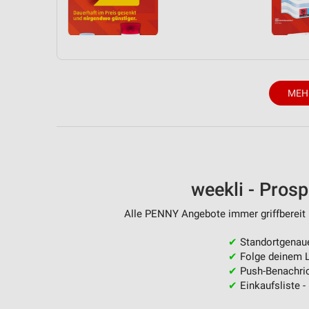
MEH
weekli - Pros
Alle PENNY Angebote immer griffbereit 
✔
Standortgenau
✔
Folge deinem L
✔
Push-Benachric
✔
Einkaufsliste -