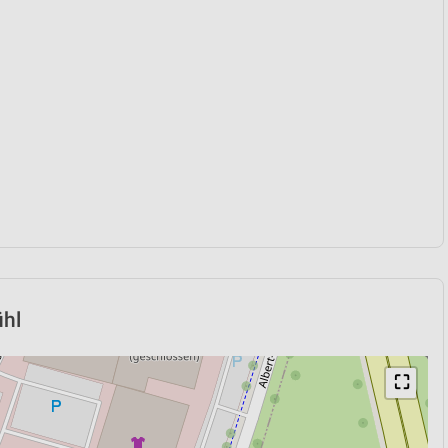
ühl
⛶