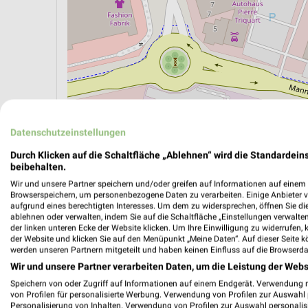
Datenschutzeinstellungen
Durch Klicken auf die Schaltfläche „Ablehnen“ wird die Standardeins
ÖPNV ANZEIGEN
LADESÄULEN ANZEIGE
beibehalten.
Wir und unsere Partner speichern und/oder greifen auf Informationen auf einem G
Browserspeichern, um personenbezogene Daten zu verarbeiten. Einige Anbieter 
aufgrund eines berechtigten Interesses. Um dem zu widersprechen, öffnen Sie die 
ablehnen oder verwalten, indem Sie auf die Schaltfläche „Einstellungen verwalten“
Aktuelle Angebote in dieser Filiale
der linken unteren Ecke der Website klicken. Um Ihre Einwilligung zu widerrufen, 
Anzahl Prospekte: 1
der Website und klicken Sie auf den Menüpunkt „Meine Daten“. Auf dieser Seite k
werden unseren Partnern mitgeteilt und haben keinen Einfluss auf die Browserda
Letztes Prospektupdate: vor 6 Tagen
Wir und unsere Partner verarbeiten Daten, um die Leistung der Webs
Speichern von oder Zugriff auf Informationen auf einem Endgerät. Verwendung 
PENNY P
von Profilen für personalisierte Werbung. Verwendung von Profilen zur Auswahl p
03.08.
Personalisierung von Inhalten. Verwendung von Profilen zur Auswahl personalis