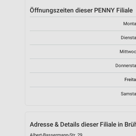
Öffnungszeiten
dieser PENNY Filiale
Mont
Dienst
Mittwo
Donnerst
Freit
Samst
Adresse & Details
dieser Filiale in Brü
Albert-Bassermann-Str. 29