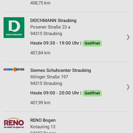
408,75 km
Verwendung von Profilen zur Auswahl
personalisierter Inhalte
DEICHMANN Straubing
Messung der Werbeleistung
Posener Straße 23 a
94315 Straubing
Messung der Performance von Inhalten
❯
Heute 09:30 - 19:00 Uhr |
Geöffnet
Analyse von Zielgruppen durch Statistiken oder
407,84 km
Kombinationen von Daten aus verschiedenen
Quellen
Siemes Schuhcenter Straubing
Entwicklung und Verbesserung der Angebote
Ittlinger Straße 197
Verwendung reduzierter Daten zur Auswahl von
94315 Straubing
❯
Inhalten
Heute 09:00 - 20:00 Uhr |
Geöffnet
IAB-Besonderheiten:
407,99 km
Verwendung genauer Standortdaten
Geräte anhand von aktiv angeforderten
RENO Bogen
Informationen identifizieren
Kotauring 13