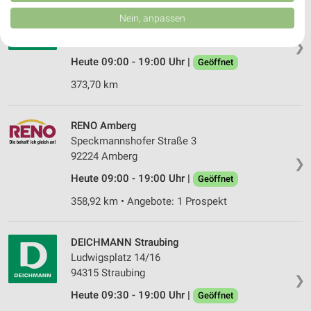
von Inhalten.
DEICHMANN Bad Kötzting
Daten können außerhalb der Europäischen Union weitergegeben und in die
Nein, anpassen
Lamer Straße 17
USA gesendet werden.
93444 Bad Kötzting
Ihre Einwilligung und die cookie Richtlinie gelten ausschließlich für diese
❯
Website/App.
Heute 09:00 - 19:00 Uhr |
Geöffnet
Partnerliste anzeigen (1 IAB-Anbieter)
373,70 km
Wir nutzen Ihre Daten für folgende Zwecke:
IAB-Verarbeitungszwecke:
Speichern von oder Zugriff auf Informationen
RENO Amberg
auf einem Endgerät
Speckmannshofer Straße 3
92224 Amberg
❯
Verwendung reduzierter Daten zur Auswahl von
Werbeanzeigen
Heute 09:00 - 19:00 Uhr |
Geöffnet
358,92 km • Angebote: 1 Prospekt
Erstellung von Profilen für personalisierte
Werbung
DEICHMANN Straubing
Verwendung von Profilen zur Auswahl
Ludwigsplatz 14/16
personalisierter Werbung
94315 Straubing
❯
Erstellung von Profilen zur Personalisierung
Heute 09:30 - 19:00 Uhr |
Geöffnet
von Inhalten