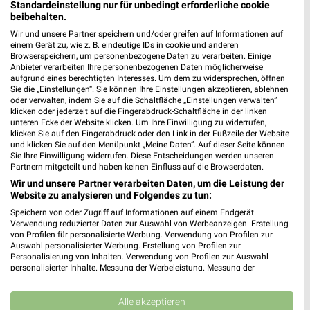
93073 Neutraubling
Standardeinstellung nur für unbedingt erforderliche cookie
❯
beibehalten.
Heute 09:00 - 19:00 Uhr |
Geöffnet
Wir und unsere Partner speichern und/oder greifen auf Informationen auf
402,76 km
einem Gerät zu, wie z. B. eindeutige IDs in cookie und anderen
Browserspeichern, um personenbezogene Daten zu verarbeiten. Einige
Anbieter verarbeiten Ihre personenbezogenen Daten möglicherweise
aufgrund eines berechtigten Interesses. Um dem zu widersprechen, öffnen
DEICHMANN Amberg
Sie die „Einstellungen“. Sie können Ihre Einstellungen akzeptieren, ablehnen
oder verwalten, indem Sie auf die Schaltfläche „Einstellungen verwalten“
An den Franzosenäckern 2
klicken oder jederzeit auf die Fingerabdruck-Schaltfläche in der linken
92224 Amberg
❯
unteren Ecke der Website klicken. Um Ihre Einwilligung zu widerrufen,
klicken Sie auf den Fingerabdruck oder den Link in der Fußzeile der Website
Heute 09:00 - 19:00 Uhr |
Geöffnet
und klicken Sie auf den Menüpunkt „Meine Daten“. Auf dieser Seite können
Sie Ihre Einwilligung widerrufen. Diese Entscheidungen werden unseren
359,37 km
Partnern mitgeteilt und haben keinen Einfluss auf die Browserdaten.
Wir und unsere Partner verarbeiten Daten, um die Leistung der
Website zu analysieren und Folgendes zu tun:
Siemes Schuhcenter Amberg
Speichern von oder Zugriff auf Informationen auf einem Endgerät.
Regensburger Straße 63
Verwendung reduzierter Daten zur Auswahl von Werbeanzeigen. Erstellung
92224 Amberg
von Profilen für personalisierte Werbung. Verwendung von Profilen zur
❯
Auswahl personalisierter Werbung. Erstellung von Profilen zur
Heute 09:00 - 19:00 Uhr |
Geöffnet
Personalisierung von Inhalten. Verwendung von Profilen zur Auswahl
personalisierter Inhalte. Messung der Werbeleistung. Messung der
358,89 km
Performance von Inhalten. Analyse von Zielgruppen durch Statistiken oder
Kombinationen von Daten aus verschiedenen Quellen. Entwicklung und
Verbesserung der Angebote. Verwendung reduzierter Daten zur Auswahl
Alle akzeptieren