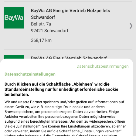
BayWa AG Energie Vertrieb Holzpellets
Schwandorf
Bellstr. 7a
❯
92421 Schwandorf
368,17 km
BayWa AG Fuels Vertrieb Schwandorf
Bellstr. 7a
Datenschutzbestimmungen
❯
92421 Schwandorf
Datenschutzeinstellungen
368,17 km
Durch Klicken auf die Schaltfläche „Ablehnen“ wird die
Standardeinstellung nur für unbedingt erforderliche cookie
beibehalten.
BayWa AG Baustoffe Schwandorf
Wir und unsere Partner speichern und/oder greifen auf Informationen auf
Max-Planck-Str. 12
einem Gerät zu, wie z. B. eindeutige IDs in cookie und anderen
❯
Browserspeichern, um personenbezogene Daten zu verarbeiten. Einige
92421 Schwandorf
Anbieter verarbeiten Ihre personenbezogenen Daten möglicherweise
aufgrund eines berechtigten Interesses. Um dem zu widersprechen, öffnen
368,63 km
Sie die „Einstellungen“. Sie können Ihre Einstellungen akzeptieren, ablehnen
oder verwalten, indem Sie auf die Schaltfläche „Einstellungen verwalten“