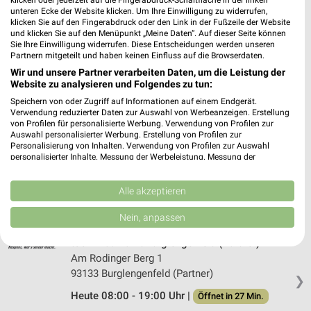
klicken oder jederzeit auf die Fingerabdruck-Schaltfläche in der linken
hagebaumarkt Schwandorf
unteren Ecke der Website klicken. Um Ihre Einwilligung zu widerrufen,
klicken Sie auf den Fingerabdruck oder den Link in der Fußzeile der Website
Regensburger Straße 62
und klicken Sie auf den Menüpunkt „Meine Daten“. Auf dieser Seite können
92421 Schwandorf
Sie Ihre Einwilligung widerrufen. Diese Entscheidungen werden unseren
❯
Partnern mitgeteilt und haben keinen Einfluss auf die Browserdaten.
Heute 08:30 - 18:00 Uhr |
Öffnet in 57 Min.
Wir und unsere Partner verarbeiten Daten, um die Leistung der
Website zu analysieren und Folgendes zu tun:
367,96 km
Speichern von oder Zugriff auf Informationen auf einem Endgerät.
Verwendung reduzierter Daten zur Auswahl von Werbeanzeigen. Erstellung
von Profilen für personalisierte Werbung. Verwendung von Profilen zur
Sonderpreis Baumarkt Regenstauf
Auswahl personalisierter Werbung. Erstellung von Profilen zur
Straßäcker 1
Personalisierung von Inhalten. Verwendung von Profilen zur Auswahl
93128 Regenstauf
personalisierter Inhalte. Messung der Werbeleistung. Messung der
❯
Performance von Inhalten. Analyse von Zielgruppen durch Statistiken oder
Heute 08:00 - 18:00 Uhr |
Kombinationen von Daten aus verschiedenen Quellen. Entwicklung und
Öffnet in 27 Min.
Verbesserung der Angebote. Verwendung reduzierter Daten zur Auswahl
Alle akzeptieren
387,33 km • Angebote: 1 Prospekt
von Inhalten.
Daten können außerhalb der Europäischen Union weitergegeben und in die
Nein, anpassen
USA gesendet werden.
Ihre Einwilligung und die cookie Richtlinie gelten ausschließlich für diese
toom Baumarkt Burglengenfeld (Partner)
Website/App.
Am Rodinger Berg 1
Partnerliste anzeigen (1 IAB-Anbieter)
93133 Burglengenfeld (Partner)
❯
Wir nutzen Ihre Daten für folgende Zwecke:
Heute 08:00 - 19:00 Uhr |
Öffnet in 27 Min.
IAB-Verarbeitungszwecke: