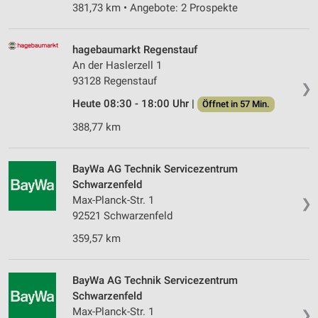
381,73 km • Angebote: 2 Prospekte
Speichern von oder Zugriff auf Informationen
auf einem Endgerät
hagebaumarkt Regenstauf
Verwendung reduzierter Daten zur Auswahl von
An der Haslerzell 1
Werbeanzeigen
93128 Regenstauf
❯
Erstellung von Profilen für personalisierte
Heute 08:30 - 18:00 Uhr |
Öffnet in 57 Min.
Werbung
388,77 km
Verwendung von Profilen zur Auswahl
personalisierter Werbung
BayWa AG Technik Servicezentrum
Erstellung von Profilen zur Personalisierung
Schwarzenfeld
von Inhalten
Max-Planck-Str. 1
❯
92521 Schwarzenfeld
Verwendung von Profilen zur Auswahl
personalisierter Inhalte
359,57 km
Messung der Werbeleistung
BayWa AG Technik Servicezentrum
Messung der Performance von Inhalten
Schwarzenfeld
Max-Planck-Str. 1
❯