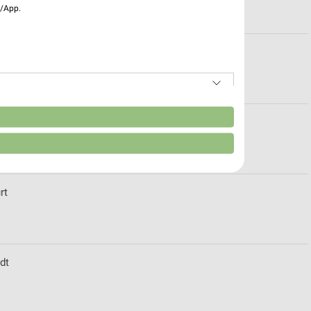
e/App.
 Hanau
n
ür Hanau
rt
dt
von Daten aus verschiedenen