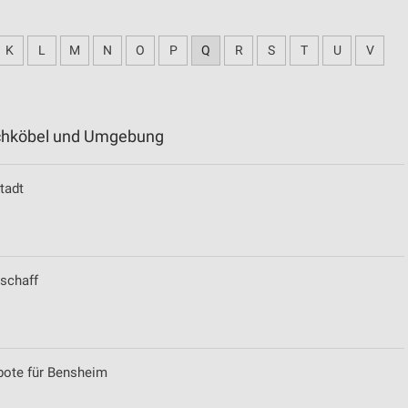
K
L
M
N
O
P
Q
R
S
T
U
V
ruchköbel und Umgebung
tadt
aschaff
bote für Bensheim