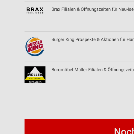
Quellen
Brax Filialen & Öffnungszeiten für Neu-Is
Entwicklung und Verbesserung der Angebote
Verwendung reduzierter Daten zur Auswahl von Inhalten
Burger King Prospekte & Aktionen für Ha
IAB-Besonderheiten:
Verwendung genauer Standortdaten
Geräte anhand von aktiv angeforderten Informationen identifizie
Büromöbel Müller Filialen & Öffnungszeite
Nicht-IAB-Verarbeitungszwecke:
Notwendig
Performance
Funktional
Werbung
Noch