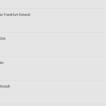
r Frankfurt-Ostend
 Orb
au
lstadt