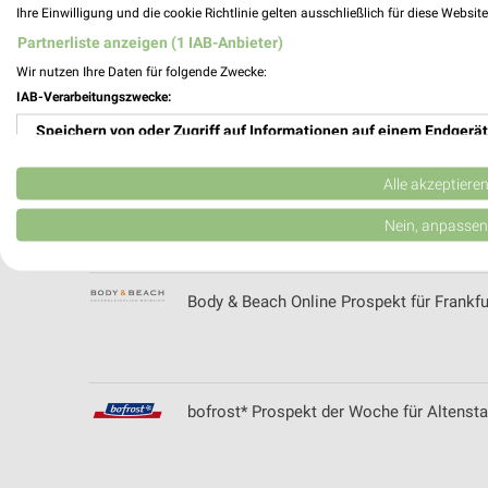
Ihre Einwilligung und die cookie Richtlinie gelten ausschließlich für diese Websit
Partnerliste anzeigen (1 IAB-Anbieter)
Wir nutzen Ihre Daten für folgende Zwecke:
Blume 2000 Prospekte und Angebote für
IAB-Verarbeitungszwecke:
Speichern von oder Zugriff auf Informationen auf einem Endgerät
Verwendung reduzierter Daten zur Auswahl von Werbeanzeigen
Alle akzeptiere
Blumen Risse Prospekte und Angebote f
Erstellung von Profilen für personalisierte Werbung
Nein, anpassen
Verwendung von Profilen zur Auswahl personalisierter Werbung
Body & Beach Online Prospekt für Frankfu
Erstellung von Profilen zur Personalisierung von Inhalten
Verwendung von Profilen zur Auswahl personalisierter Inhalte
Messung der Werbeleistung
bofrost* Prospekt der Woche für Altensta
Messung der Performance von Inhalten
Analyse von Zielgruppen durch Statistiken oder Kombinationen 