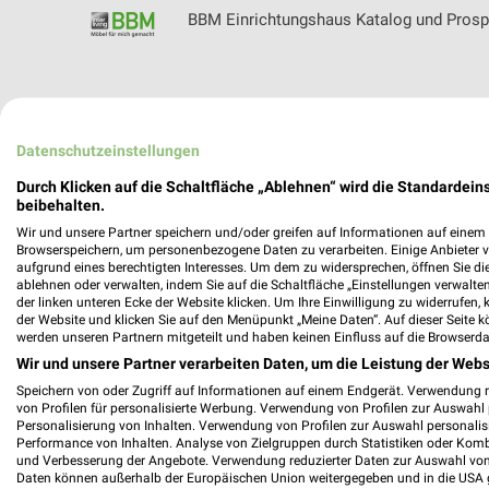
BBM Einrichtungshaus Katalog und Prosp
BEKA Holzwerk AG Filialen & Öffnungsze
Datenschutzeinstellungen
Durch Klicken auf die Schaltfläche „Ablehnen“ wird die Standardeins
beibehalten.
Wir und unsere Partner speichern und/oder greifen auf Informationen auf einem G
Bettenhaus Emmerich Filialen & Öffnungs
Browserspeichern, um personenbezogene Daten zu verarbeiten. Einige Anbieter 
aufgrund eines berechtigten Interesses. Um dem zu widersprechen, öffnen Sie die 
ablehnen oder verwalten, indem Sie auf die Schaltfläche „Einstellungen verwalten“
der linken unteren Ecke der Website klicken. Um Ihre Einwilligung zu widerrufen, 
der Website und klicken Sie auf den Menüpunkt „Meine Daten“. Auf dieser Seite k
werden unseren Partnern mitgeteilt und haben keinen Einfluss auf die Browserda
BigXtra Prospekte, Angebote, Günstige F
Wir und unsere Partner verarbeiten Daten, um die Leistung der Webs
Speichern von oder Zugriff auf Informationen auf einem Endgerät. Verwendung 
von Profilen für personalisierte Werbung. Verwendung von Profilen zur Auswahl p
Personalisierung von Inhalten. Verwendung von Profilen zur Auswahl personalis
Performance von Inhalten. Analyse von Zielgruppen durch Statistiken oder Kom
BioMarkt Angebote & Prospekte für Hana
und Verbesserung der Angebote. Verwendung reduzierter Daten zur Auswahl von
Daten können außerhalb der Europäischen Union weitergegeben und in die USA 