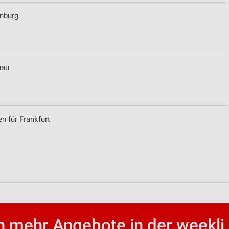
enburg
nau
ren
n für Frankfurt
 mehr Angebote in der weekli