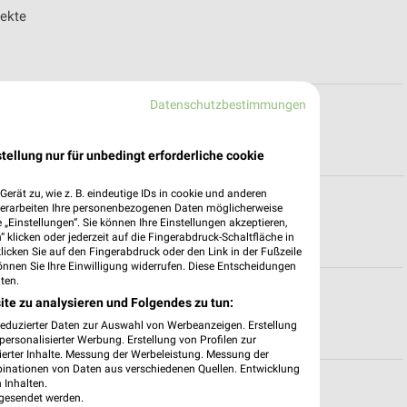
ekte
Datenschutzbestimmungen
iten für Heppenheim
tellung nur für unbedingt erforderliche cookie
erät zu, wie z. B. eindeutige IDs in cookie und anderen
zeiten für Marktheidenfeld
verarbeiten Ihre personenbezogenen Daten möglicherweise
„Einstellungen“. Sie können Ihre Einstellungen akzeptieren,
 klicken oder jederzeit auf die Fingerabdruck-Schaltfläche in
klicken Sie auf den Fingerabdruck oder den Link in der Fußzeile
önnen Sie Ihre Einwilligung widerrufen. Diese Entscheidungen
ten.
lüge
ite zu analysieren und Folgendes zu tun:
reduzierter Daten zur Auswahl von Werbeanzeigen. Erstellung
ersonalisierter Werbung. Erstellung von Profilen zur
ierter Inhalte. Messung der Werbeleistung. Messung der
binationen von Daten aus verschiedenen Quellen. Entwicklung
u
 Inhalten.
gesendet werden.