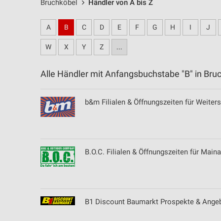
Bruchköbel
Händler von A bis Z
A
B
C
D
E
F
G
H
I
J
W
X
Y
Z
...
Alle Händler mit Anfangsbuchstabe "B" in B
b&m Filialen & Öffnungszeiten für Weiters
B.O.C. Filialen & Öffnungszeiten für Main
B1 Discount Baumarkt Prospekte & Ange