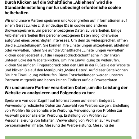
❯
Durch Klicken auf die Schaltfläche „Ablehnen“ wird die
Standardeinstellung nur für unbedingt erforderliche cookie
Heute 09:00 - 19:00 Uhr |
Geöffnet
beibehalten.
163,24 km
Wir und unsere Partner speichern und/oder greifen auf Informationen auf
einem Gerät zu, wie z. B. eindeutige IDs in cookie und anderen
Browserspeichern, um personenbezogene Daten zu verarbeiten. Einige
Anbieter verarbeiten Ihre personenbezogenen Daten möglicherweise
Ernsting's family Dresden
aufgrund eines berechtigten Interesses. Um dem zu widersprechen, öffnen
Großenhainer Straße 113-115
Sie die „Einstellungen“. Sie können Ihre Einstellungen akzeptieren, ablehnen
oder verwalten, indem Sie auf die Schaltfläche „Einstellungen verwalten“
01127 Dresden
❯
klicken oder jederzeit auf die Fingerabdruck-Schaltfläche in der linken
unteren Ecke der Website klicken. Um Ihre Einwilligung zu widerrufen,
Heute 09:00 - 20:00 Uhr |
Geöffnet
klicken Sie auf den Fingerabdruck oder den Link in der Fußzeile der Website
und klicken Sie auf den Menüpunkt „Meine Daten“. Auf dieser Seite können
161,31 km
Sie Ihre Einwilligung widerrufen. Diese Entscheidungen werden unseren
Partnern mitgeteilt und haben keinen Einfluss auf die Browserdaten.
Wir und unsere Partner verarbeiten Daten, um die Leistung der
Ernsting's family Heidenau
Website zu analysieren und Folgendes zu tun:
Hauptstraße 3
Speichern von oder Zugriff auf Informationen auf einem Endgerät.
01809 Heidenau
Verwendung reduzierter Daten zur Auswahl von Werbeanzeigen. Erstellung
❯
von Profilen für personalisierte Werbung. Verwendung von Profilen zur
Heute 09:00 - 20:00 Uhr |
Geöffnet
Auswahl personalisierter Werbung. Erstellung von Profilen zur
Personalisierung von Inhalten. Verwendung von Profilen zur Auswahl
174,04 km
personalisierter Inhalte. Messung der Werbeleistung. Messung der
Performance von Inhalten. Analyse von Zielgruppen durch Statistiken oder
Kombinationen von Daten aus verschiedenen Quellen. Entwicklung und