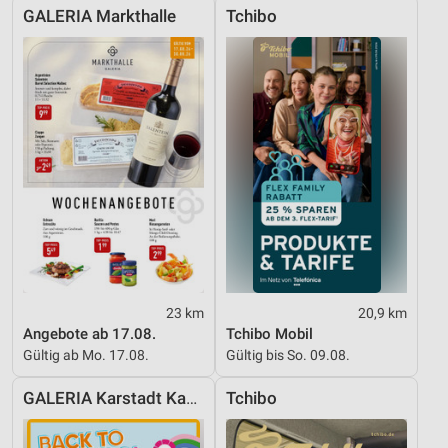
GALERIA Markthalle
Tchibo
Verwendung von Profilen zur Auswahl
personalisierter Inhalte
Messung der Werbeleistung
Messung der Performance von Inhalten
Analyse von Zielgruppen durch Statistiken oder
Kombinationen von Daten aus verschiedenen
Quellen
Entwicklung und Verbesserung der Angebote
Verwendung reduzierter Daten zur Auswahl von
Inhalten
23 km
20,9 km
Angebote ab 17.08.
Tchibo Mobil
IAB-Besonderheiten:
Gültig ab Mo. 17.08.
Gültig bis So. 09.08.
Verwendung genauer Standortdaten
GALERIA Karstadt Kaufhof
Tchibo
Geräte anhand von aktiv angeforderten
Informationen identifizieren