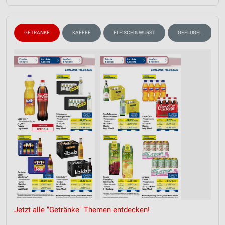
Messung der Performance von Inhalten
GETRÄNKE
KAFFEE
FLEISCH & WURST
GEFLÜGEL
Analyse von Zielgruppen durch Statistiken oder
Kombinationen von Daten aus verschiedenen
Quellen
Entwicklung und Verbesserung der Angebote
Verwendung reduzierter Daten zur Auswahl von
Inhalten
IAB-Besonderheiten:
Verwendung genauer Standortdaten
Geräte anhand von aktiv angeforderten
Informationen identifizieren
Nicht-IAB-Verarbeitungszwecke:
Notwendig
Jetzt alle "Getränke" Themen entdecken!
Performance