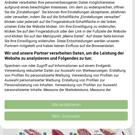
Anbieter verarbeiten Ihre personenbezogenen Daten möglicherweise
aufgrund eines berechtigten Interesses. Um dem zu widersprechen, öffnen
Sie die „Einstellungen“. Sie können Ihre Einstellungen akzeptieren, ablehnen
Nächste Filiale
oder verwalten, indem Sie auf die Schaltfläche „Einstellungen verwalten“
klicken oder jederzeit auf die Fingerabdruck-Schaltfläche in der linken
unteren Ecke der Website klicken. Um Ihre Einwilligung zu widerrufen,
METRO Bremen
klicken Sie auf den Fingerabdruck oder den Link in der Fußzeile der Website
Neuenlander Straße 111
und klicken Sie auf den Menüpunkt „Meine Daten“. Auf dieser Seite können
❯
28201 Bremen
Sie Ihre Einwilligung widerrufen. Diese Entscheidungen werden unseren
Partnern mitgeteilt und haben keinen Einfluss auf die Browserdaten.
Heute 07:00 - 20:00 Uhr |
Geöffnet
Wir und unsere Partner verarbeiten Daten, um die Leistung der
Website zu analysieren und Folgendes zu tun:
314,96 km • Angebote: 6 Prospekte
Speichern von oder Zugriff auf Informationen auf einem Endgerät.
Verwendung reduzierter Daten zur Auswahl von Werbeanzeigen. Erstellung
von Profilen für personalisierte Werbung. Verwendung von Profilen zur
Auswahl personalisierter Werbung. Erstellung von Profilen zur
Personalisierung von Inhalten. Verwendung von Profilen zur Auswahl
personalisierter Inhalte. Messung der Werbeleistung. Messung der
Performance von Inhalten. Analyse von Zielgruppen durch Statistiken oder
Kombinationen von Daten aus verschiedenen Quellen. Entwicklung und
Verbesserung der Angebote. Verwendung reduzierter Daten zur Auswahl
Alle akzeptieren
von Inhalten.
Daten können außerhalb der Europäischen Union weitergegeben und in die
Nein, anpassen
USA gesendet werden.
Ihre Einwilligung und die cookie Richtlinie gelten ausschließlich für diese
Website/App.
❯