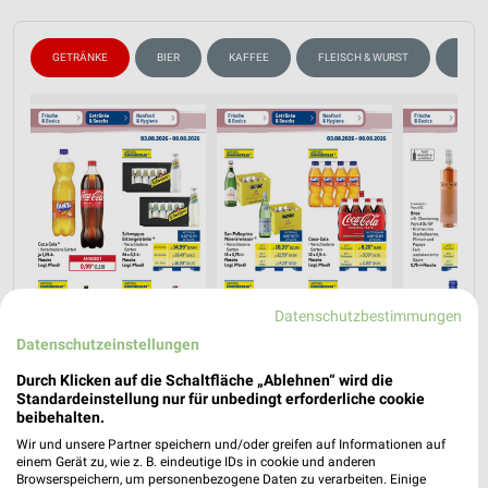
GETRÄNKE
BIER
KAFFEE
FLEISCH & WURST
GEFL
Datenschutzbestimmungen
Datenschutzeinstellungen
Durch Klicken auf die Schaltfläche „Ablehnen“ wird die
Standardeinstellung nur für unbedingt erforderliche cookie
beibehalten.
Jetzt alle "Getränke" Themen entdecken!
Wir und unsere Partner speichern und/oder greifen auf Informationen auf
einem Gerät zu, wie z. B. eindeutige IDs in cookie und anderen
Browserspeichern, um personenbezogene Daten zu verarbeiten. Einige