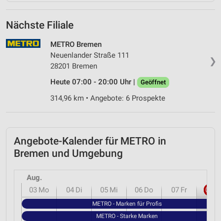
Nächste Filiale
METRO Bremen
Neuenlander Straße 111
❯
28201 Bremen
Heute 07:00 - 20:00 Uhr |
Geöffnet
314,96 km • Angebote: 6 Prospekte
Angebote-Kalender für METRO in
Bremen und Umgebung
Aug.
03
Mo
04
Di
05
Mi
06
Do
07
Fr
08
S
METRO - Marken für Profis
METRO - Starke Marken