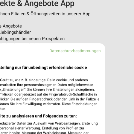
pekte & Angebote App
nen Filialen & Öffnungszeiten in unserer App.
e Angebote
ieblingshändler
htigungen bei neuen Prospekten
 Einkauf stressfrei planen
Datenschutzbestimmungen
 App jetzt laden oder QR-Code scannen.
tellung nur für unbedingt erforderliche cookie
erät zu, wie z. B. eindeutige IDs in cookie und anderen
verarbeiten Ihre personenbezogenen Daten möglicherweise
„Einstellungen“. Sie können Ihre Einstellungen akzeptieren,
 klicken oder jederzeit auf die Fingerabdruck-Schaltfläche in
klicken Sie auf den Fingerabdruck oder den Link in der Fußzeile
önnen Sie Ihre Einwilligung widerrufen. Diese Entscheidungen
ten.
ite zu analysieren und Folgendes zu tun:
reduzierter Daten zur Auswahl von Werbeanzeigen. Erstellung
ersonalisierter Werbung. Erstellung von Profilen zur
ierter Inhalte. Messung der Werbeleistung. Messung der