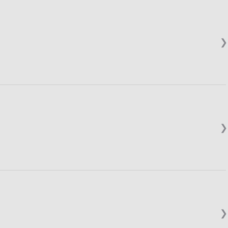
❯
❯
❯