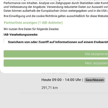
Performance von Inhalten. Analyse von Zielgruppen durch Statistiken oder Kom
und Verbesserung der Angebote. Verwendung reduzierter Daten zur Auswahl von
Daten können außerhalb der Europäischen Union weitergegeben und in die USA 
Ihre Einwilligung und die cookie Richtlinie gelten ausschließlich für diese Websit
JYSK Bad Salzungen
Partnerliste anzeigen (1 IAB-Anbieter)
Passage an den Beeten 0
Wir nutzen Ihre Daten für folgende Zwecke:
36433 Bad Salzungen
IAB-Verarbeitungszwecke:
Heute 09:30 - 18:00 Uhr |
Geschlossen
Speichern von oder Zugriff auf Informationen auf einem Endgerät
290,47 km • Angebote: 2 Prospekte
Verwendung reduzierter Daten zur Auswahl von Werbeanzeigen
Alle akzeptiere
Möbel Piraten Leimbach
Erstellung von Profilen für personalisierte Werbung
Nein, anpassen
Salzunger Str. 115 A
Verwendung von Profilen zur Auswahl personalisierter Werbung
36433 Leimbach
Heute 09:00 - 14:00 Uhr |
Geschlossen
Erstellung von Profilen zur Personalisierung von Inhalten
291,71 km
Verwendung von Profilen zur Auswahl personalisierter Inhalte
Messung der Werbeleistung