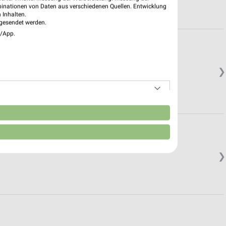
binationen von Daten aus verschiedenen Quellen. Entwicklung
 Inhalten.
gesendet werden.
e/App.
❯
n
❯