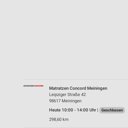
Messung der Performance von Inhalten
Analyse von Zielgruppen durch Statistiken oder Kombinationen 
Quellen
Entwicklung und Verbesserung der Angebote
Verwendung reduzierter Daten zur Auswahl von Inhalten
IAB-Besonderheiten:
Verwendung genauer Standortdaten
Geräte anhand von aktiv angeforderten Informationen identifizie
Nicht-IAB-Verarbeitungszwecke:
Matratzen Concord Meiningen
Notwendig
Leipziger Straße 42
98617 Meiningen
Performance
Heute 10:00 - 14:00 Uhr |
Geschlossen
Funktional
298,60 km
Werbung