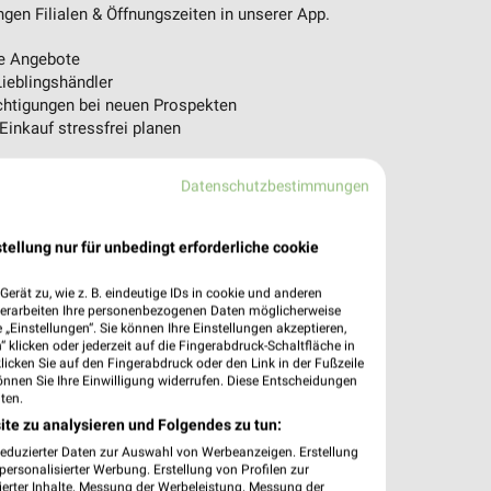
en Filialen & Öffnungszeiten in unserer App.
e Angebote
ieblingshändler
htigungen bei neuen Prospekten
 Einkauf stressfrei planen
 App jetzt laden oder QR-Code scannen.
Datenschutzbestimmungen
tellung nur für unbedingt erforderliche cookie
erät zu, wie z. B. eindeutige IDs in cookie und anderen
verarbeiten Ihre personenbezogenen Daten möglicherweise
„Einstellungen“. Sie können Ihre Einstellungen akzeptieren,
 klicken oder jederzeit auf die Fingerabdruck-Schaltfläche in
klicken Sie auf den Fingerabdruck oder den Link in der Fußzeile
önnen Sie Ihre Einwilligung widerrufen. Diese Entscheidungen
ten.
ite zu analysieren und Folgendes zu tun:
reduzierter Daten zur Auswahl von Werbeanzeigen. Erstellung
ersonalisierter Werbung. Erstellung von Profilen zur
ierter Inhalte. Messung der Werbeleistung. Messung der