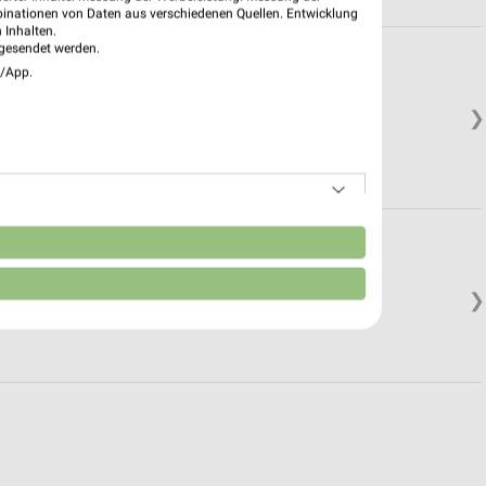
binationen von Daten aus verschiedenen Quellen. Entwicklung
 Inhalten.
gesendet werden.
e/App.
❯
n
❯