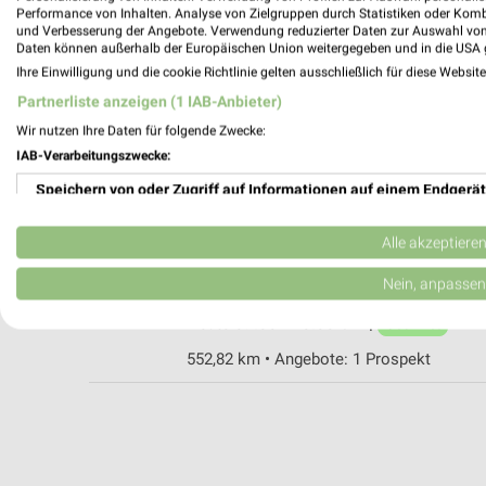
Performance von Inhalten. Analyse von Zielgruppen durch Statistiken oder Kom
und Verbesserung der Angebote. Verwendung reduzierter Daten zur Auswahl von
Daten können außerhalb der Europäischen Union weitergegeben und in die USA 
Fressnapf Neunkirchen
Ihre Einwilligung und die cookie Richtlinie gelten ausschließlich für diese Websit
Untere Bliesstraße 63
Partnerliste anzeigen (1 IAB-Anbieter)
66539 Neunkirchen
Wir nutzen Ihre Daten für folgende Zwecke:
Heute 09:00 - 20:00 Uhr |
Geöffnet
IAB-Verarbeitungszwecke:
558,19 km • Angebote: 1 Prospekt
Speichern von oder Zugriff auf Informationen auf einem Endgerät
Verwendung reduzierter Daten zur Auswahl von Werbeanzeigen
Fressnapf Homburg
Alle akzeptiere
In den Rohrwiesen 1
Erstellung von Profilen für personalisierte Werbung
Nein, anpassen
66424 Homburg
Heute 09:00 - 20:00 Uhr |
Verwendung von Profilen zur Auswahl personalisierter Werbung
Geöffnet
552,82 km • Angebote: 1 Prospekt
Erstellung von Profilen zur Personalisierung von Inhalten
Verwendung von Profilen zur Auswahl personalisierter Inhalte
Messung der Werbeleistung