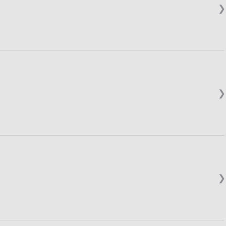
❯
❯
❯