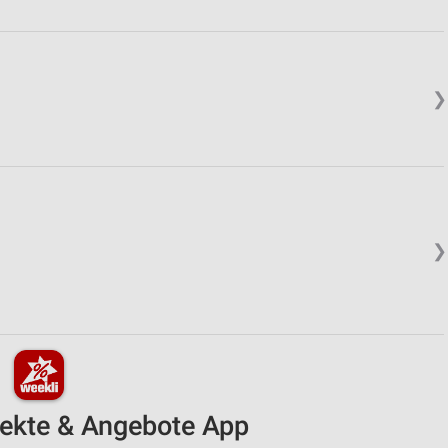
❯
❯
pekte & Angebote App