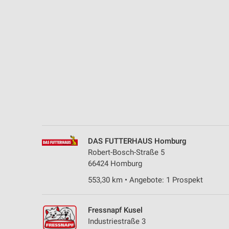
Messung der Performance von Inhalten
Analyse von Zielgruppen durch Statistiken oder Kombinationen 
Quellen
Entwicklung und Verbesserung der Angebote
Verwendung reduzierter Daten zur Auswahl von Inhalten
IAB-Besonderheiten:
Verwendung genauer Standortdaten
Geräte anhand von aktiv angeforderten Informationen identifizie
DAS FUTTERHAUS Homburg
Nicht-IAB-Verarbeitungszwecke:
Robert-Bosch-Straße 5
66424 Homburg
Notwendig
553,30 km • Angebote: 1 Prospekt
Performance
Funktional
Fressnapf Kusel
Industriestraße 3
Werbung