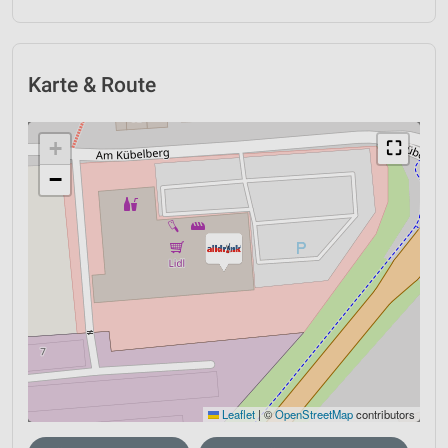
Karte & Route
+
⛶
−
Leaflet
|
©
OpenStreetMap
contributors