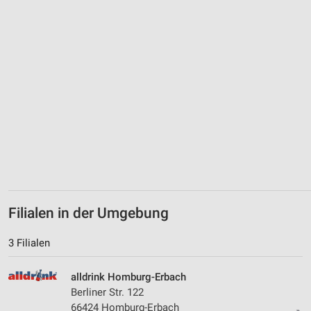
Erstellung von Profilen für personalisierte
Werbung
Verwendung von Profilen zur Auswahl
personalisierter Werbung
Erstellung von Profilen zur Personalisierung
von Inhalten
Verwendung von Profilen zur Auswahl
personalisierter Inhalte
Messung der Werbeleistung
Messung der Performance von Inhalten
Filialen in der Umgebung
Analyse von Zielgruppen durch Statistiken oder
Kombinationen von Daten aus verschiedenen
3 Filialen
Quellen
alldrink Homburg-Erbach
Entwicklung und Verbesserung der Angebote
Berliner Str. 122
Verwendung reduzierter Daten zur Auswahl von
66424 Homburg-Erbach