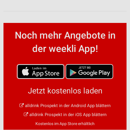
Noch mehr Angebote in
der weekli App!
Jetzt kostenlos laden
alldrink Prospekt in der Android App blättern
alldrink Prospekt in der iOS App blättern
Kostenlos im App Store erhältlich