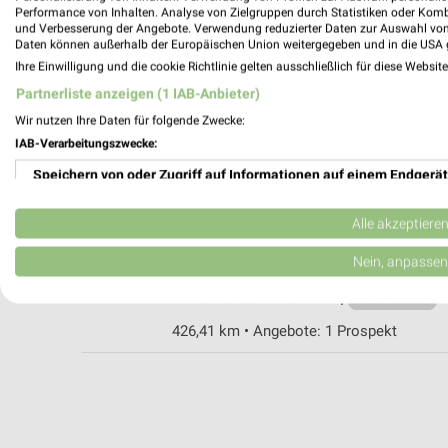
Performance von Inhalten. Analyse von Zielgruppen durch Statistiken oder Kom
und Verbesserung der Angebote. Verwendung reduzierter Daten zur Auswahl von
Daten können außerhalb der Europäischen Union weitergegeben und in die USA 
expert GARTHE Hagen
Ihre Einwilligung und die cookie Richtlinie gelten ausschließlich für diese Websit
Kampstraße 34-36
Partnerliste anzeigen (1 IAB-Anbieter)
58095 Hagen
Wir nutzen Ihre Daten für folgende Zwecke:
Heute 09:30 - 18:30 Uhr |
Geschlossen
IAB-Verarbeitungszwecke:
426,78 km
Speichern von oder Zugriff auf Informationen auf einem Endgerät
Verwendung reduzierter Daten zur Auswahl von Werbeanzeigen
MediaMarkt Saturn Hagen
Alle akzeptiere
Mittelstraße 20
Erstellung von Profilen für personalisierte Werbung
Nein, anpassen
58095 Hagen
Heute 10:00 - 19:00 Uhr |
Verwendung von Profilen zur Auswahl personalisierter Werbung
Geschlossen
426,41 km • Angebote: 1 Prospekt
Erstellung von Profilen zur Personalisierung von Inhalten
Verwendung von Profilen zur Auswahl personalisierter Inhalte
Messung der Werbeleistung