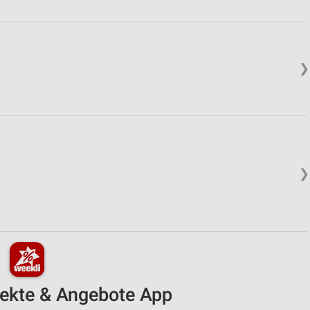
❯
❯
pekte & Angebote App