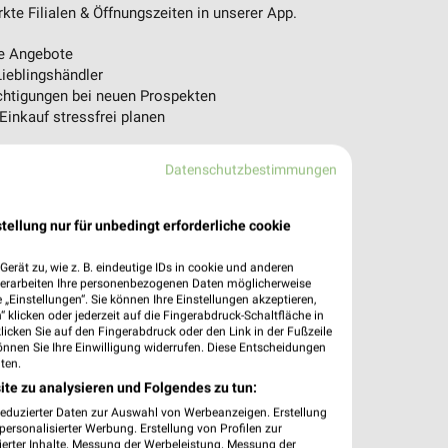
te Filialen & Öffnungszeiten in unserer App.
e Angebote
ieblingshändler
htigungen bei neuen Prospekten
 Einkauf stressfrei planen
 App jetzt laden oder QR-Code scannen.
Datenschutzbestimmungen
tellung nur für unbedingt erforderliche cookie
erät zu, wie z. B. eindeutige IDs in cookie und anderen
verarbeiten Ihre personenbezogenen Daten möglicherweise
„Einstellungen“. Sie können Ihre Einstellungen akzeptieren,
 klicken oder jederzeit auf die Fingerabdruck-Schaltfläche in
klicken Sie auf den Fingerabdruck oder den Link in der Fußzeile
önnen Sie Ihre Einwilligung widerrufen. Diese Entscheidungen
ten.
ite zu analysieren und Folgendes zu tun:
reduzierter Daten zur Auswahl von Werbeanzeigen. Erstellung
ersonalisierter Werbung. Erstellung von Profilen zur
ierter Inhalte. Messung der Werbeleistung. Messung der