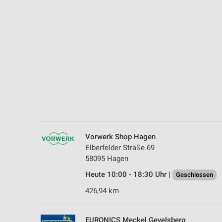
Messung der Performance von Inhalten
Analyse von Zielgruppen durch Statistiken oder Kombinationen 
Quellen
Entwicklung und Verbesserung der Angebote
Verwendung reduzierter Daten zur Auswahl von Inhalten
IAB-Besonderheiten:
Verwendung genauer Standortdaten
Geräte anhand von aktiv angeforderten Informationen identifizie
Vorwerk Shop Hagen
Nicht-IAB-Verarbeitungszwecke:
Elberfelder Straße 69
58095 Hagen
Notwendig
Heute 10:00 - 18:30 Uhr |
Geschlossen
Performance
426,94 km
Funktional
EURONICS Meckel Gevelsberg
Werbung