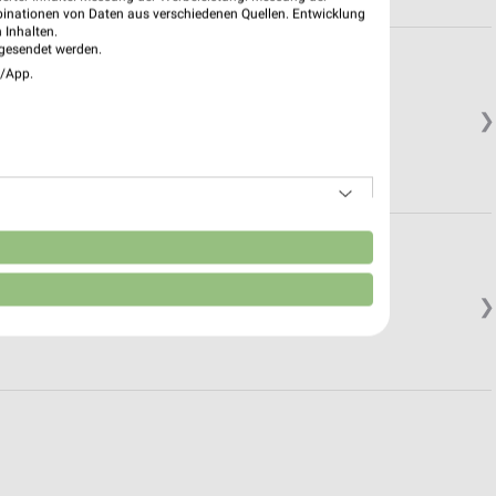
binationen von Daten aus verschiedenen Quellen. Entwicklung
 Inhalten.
gesendet werden.
e/App.
❯
n
❯