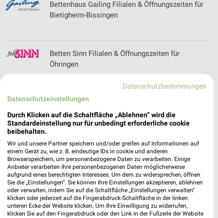
Bettenhaus Gailing Filialen & Öffnungszeiten für
Bietigheim-Bissingen
Betten Sinn Filialen & Öffnungszeiten für
Öhringen
Datenschutzbestimmungen
Datenschutzeinstellungen
Bietigheimer Wohnbau Filialen & Öffnungszeiten
für Bietigheim-Bissingen
Durch Klicken auf die Schaltfläche „Ablehnen“ wird die
Standardeinstellung nur für unbedingt erforderliche cookie
beibehalten.
Wir und unsere Partner speichern und/oder greifen auf Informationen auf
BigXtra Prospekte, Angebote, Günstige Flüge
einem Gerät zu, wie z. B. eindeutige IDs in cookie und anderen
Browserspeichern, um personenbezogene Daten zu verarbeiten. Einige
Anbieter verarbeiten Ihre personenbezogenen Daten möglicherweise
aufgrund eines berechtigten Interesses. Um dem zu widersprechen, öffnen
Sie die „Einstellungen“. Sie können Ihre Einstellungen akzeptieren, ablehnen
oder verwalten, indem Sie auf die Schaltfläche „Einstellungen verwalten“
klicken oder jederzeit auf die Fingerabdruck-Schaltfläche in der linken
Bike Arena Bender Filialen & Öffnungszeiten für
unteren Ecke der Website klicken. Um Ihre Einwilligung zu widerrufen,
Heilbronn
klicken Sie auf den Fingerabdruck oder den Link in der Fußzeile der Website