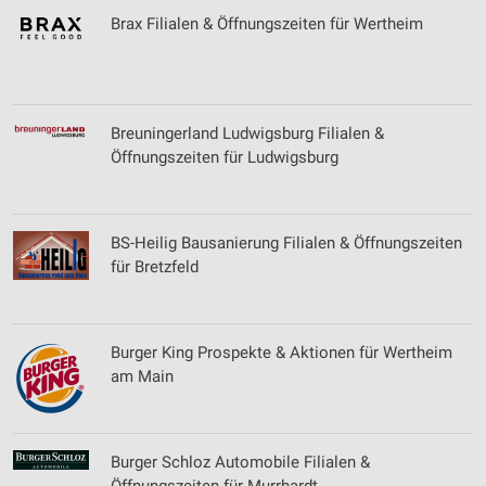
Brax Filialen & Öffnungszeiten für Wertheim
Verwendung reduzierter Daten zur Auswahl von
Werbeanzeigen
Erstellung von Profilen für personalisierte
Werbung
Breuningerland Ludwigsburg Filialen &
Öffnungszeiten für Ludwigsburg
Verwendung von Profilen zur Auswahl
personalisierter Werbung
Erstellung von Profilen zur Personalisierung
BS-Heilig Bausanierung Filialen & Öffnungszeiten
von Inhalten
für Bretzfeld
Verwendung von Profilen zur Auswahl
personalisierter Inhalte
Burger King Prospekte & Aktionen für Wertheim
Messung der Werbeleistung
am Main
Messung der Performance von Inhalten
Analyse von Zielgruppen durch Statistiken oder
Kombinationen von Daten aus verschiedenen
Burger Schloz Automobile Filialen &
Quellen