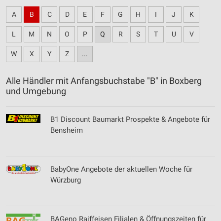
A
B
C
D
E
F
G
H
I
J
K
L
M
N
O
P
Q
R
S
T
U
V
W
X
Y
Z
...
Alle Händler mit Anfangsbuchstabe "B" in Boxberg
und Umgebung
B1 Discount Baumarkt Prospekte & Angebote für
Bensheim
BabyOne Angebote der aktuellen Woche für
Würzburg
BAGeno Raiffeisen Filialen & Öffnungszeiten für