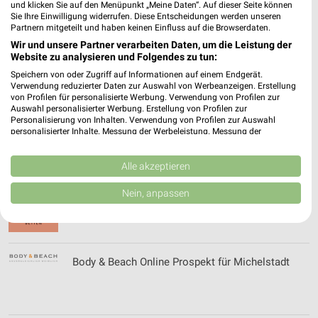
und klicken Sie auf den Menüpunkt „Meine Daten“. Auf dieser Seite können
Sie Ihre Einwilligung widerrufen. Diese Entscheidungen werden unseren
Partnern mitgeteilt und haben keinen Einfluss auf die Browserdaten.
Wir und unsere Partner verarbeiten Daten, um die Leistung der
Bilderhaus e.V. Filialen & Öffnungszeiten für
Website zu analysieren und Folgendes zu tun:
Gschwend
Speichern von oder Zugriff auf Informationen auf einem Endgerät.
Verwendung reduzierter Daten zur Auswahl von Werbeanzeigen. Erstellung
von Profilen für personalisierte Werbung. Verwendung von Profilen zur
Auswahl personalisierter Werbung. Erstellung von Profilen zur
BioMarkt Angebote & Prospekte für Öhringen
Personalisierung von Inhalten. Verwendung von Profilen zur Auswahl
personalisierter Inhalte. Messung der Werbeleistung. Messung der
Performance von Inhalten. Analyse von Zielgruppen durch Statistiken oder
Kombinationen von Daten aus verschiedenen Quellen. Entwicklung und
Verbesserung der Angebote. Verwendung reduzierter Daten zur Auswahl
Alle akzeptieren
von Inhalten.
Daten können außerhalb der Europäischen Union weitergegeben und in die
Bischoff Raumausstattung Filialen &
Nein, anpassen
USA gesendet werden.
Öffnungszeiten für Gerlingen
Ihre Einwilligung und die cookie Richtlinie gelten ausschließlich für diese
Website/App.
Partnerliste anzeigen (1 IAB-Anbieter)
Body & Beach Online Prospekt für Michelstadt
Wir nutzen Ihre Daten für folgende Zwecke:
IAB-Verarbeitungszwecke:
Speichern von oder Zugriff auf Informationen
auf einem Endgerät