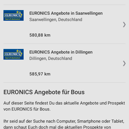
personalisierter Inhalte
Messung der Werbeleistung
EURONICS Angebote in Saarwellingen
Saarwellingen, Deutschland
❯
Messung der Performance von Inhalten
580,88 km
Analyse von Zielgruppen durch Statistiken oder
Kombinationen von Daten aus verschiedenen
Quellen
EURONICS Angebote in Dillingen
Entwicklung und Verbesserung der Angebote
Dillingen, Deutschland
❯
Verwendung reduzierter Daten zur Auswahl von
585,97 km
Inhalten
IAB-Besonderheiten:
EURONICS Angebote für Bous
Verwendung genauer Standortdaten
Auf dieser Seite findest Du das aktuelle Angebote und Prospekt
Geräte anhand von aktiv angeforderten
von EURONICS für Bous.
Informationen identifizieren
Nicht-IAB-Verarbeitungszwecke:
Ihr seid auf der Suche nach Computer, Smartphone oder Tablet,
dann schaut Euch doch mal die aktuellen Prospekte von
Notwendig