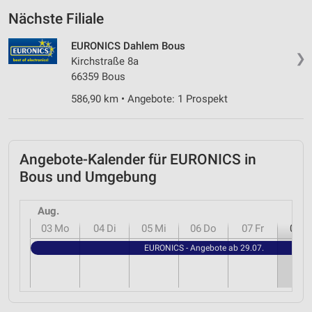
Nächste Filiale
EURONICS Dahlem Bous
❯
Kirchstraße 8a
66359 Bous
586,90 km • Angebote: 1 Prospekt
Angebote-Kalender für EURONICS in
Bous und Umgebung
Aug.
03
Mo
04
Di
05
Mi
06
Do
07
Fr
08
S
EURONICS - Angebote ab 29.07.