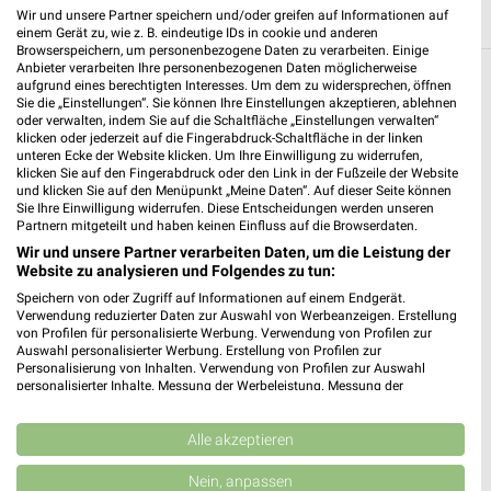
Wir und unsere Partner speichern und/oder greifen auf Informationen auf
einem Gerät zu, wie z. B. eindeutige IDs in cookie und anderen
Browserspeichern, um personenbezogene Daten zu verarbeiten. Einige
Anbieter verarbeiten Ihre personenbezogenen Daten möglicherweise
aufgrund eines berechtigten Interesses. Um dem zu widersprechen, öffnen
Weitere EURONICS Geschäfte mit
Sie die „Einstellungen“. Sie können Ihre Einstellungen akzeptieren, ablehnen
Angeboten in und um Bous
oder verwalten, indem Sie auf die Schaltfläche „Einstellungen verwalten“
klicken oder jederzeit auf die Fingerabdruck-Schaltfläche in der linken
unteren Ecke der Website klicken. Um Ihre Einwilligung zu widerrufen,
5 Geschäfte und Orte
klicken Sie auf den Fingerabdruck oder den Link in der Fußzeile der Website
und klicken Sie auf den Menüpunkt „Meine Daten“. Auf dieser Seite können
Sie Ihre Einwilligung widerrufen. Diese Entscheidungen werden unseren
EURONICS Angebote in Wadgassen
Partnern mitgeteilt und haben keinen Einfluss auf die Browserdaten.
Wadgassen, Deutschland
Wir und unsere Partner verarbeiten Daten, um die Leistung der
❯
Website zu analysieren und Folgendes zu tun:
Speichern von oder Zugriff auf Informationen auf einem Endgerät.
586,65 km
Verwendung reduzierter Daten zur Auswahl von Werbeanzeigen. Erstellung
von Profilen für personalisierte Werbung. Verwendung von Profilen zur
Auswahl personalisierter Werbung. Erstellung von Profilen zur
Personalisierung von Inhalten. Verwendung von Profilen zur Auswahl
EURONICS Angebote in Saarlouis
personalisierter Inhalte. Messung der Werbeleistung. Messung der
Saarlouis, Deutschland
Performance von Inhalten. Analyse von Zielgruppen durch Statistiken oder
❯
Kombinationen von Daten aus verschiedenen Quellen. Entwicklung und
Verbesserung der Angebote. Verwendung reduzierter Daten zur Auswahl
Alle akzeptieren
589,57 km
von Inhalten.
Daten können außerhalb der Europäischen Union weitergegeben und in die
Nein, anpassen