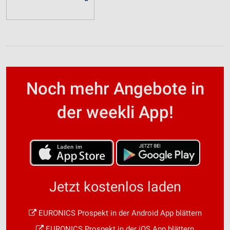
Noch mehr Angebote in
der weekli App!
Jetzt kostenlos laden
EURONICS Prospekt in der Android App blättern
EURONICS Prospekt in der iOS App blättern