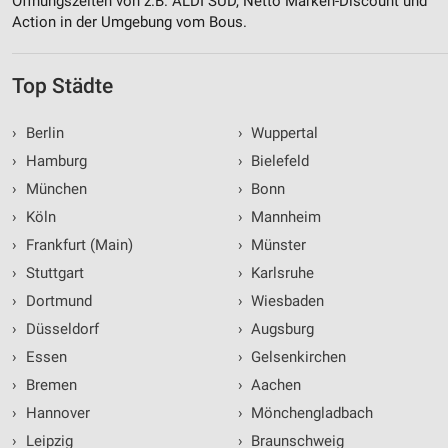
Öffnungszeiten von z.B. ALDI SÜD, Netto Marken-Discount und
Action in der Umgebung vom Bous.
Top Städte
›
Berlin
›
Wuppertal
›
Hamburg
›
Bielefeld
›
München
›
Bonn
›
Köln
›
Mannheim
›
Frankfurt (Main)
›
Münster
›
Stuttgart
›
Karlsruhe
›
Dortmund
›
Wiesbaden
›
Düsseldorf
›
Augsburg
›
Essen
›
Gelsenkirchen
›
Bremen
›
Aachen
›
Hannover
›
Mönchengladbach
›
Leipzig
›
Braunschweig