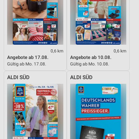
Analyse von Zielgruppen durch Statistiken oder
Kombinationen von Daten aus verschiedenen
Quellen
Entwicklung und Verbesserung der Angebote
Verwendung reduzierter Daten zur Auswahl von
0,6 km
0,6 km
Inhalten
Angebote ab 17.08.
Angebote ab 10.08.
IAB-Besonderheiten:
Gültig ab Mo. 17.08.
Gültig ab Mo. 10.08.
Verwendung genauer Standortdaten
ALDI SÜD
ALDI SÜD
Geräte anhand von aktiv angeforderten
Informationen identifizieren
Nicht-IAB-Verarbeitungszwecke:
Notwendig
Performance
Funktional