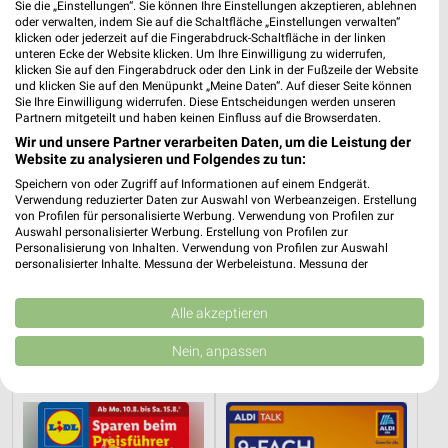
Sie die „Einstellungen“. Sie können Ihre Einstellungen akzeptieren, ablehnen
oder verwalten, indem Sie auf die Schaltfläche „Einstellungen verwalten“
klicken oder jederzeit auf die Fingerabdruck-Schaltfläche in der linken
unteren Ecke der Website klicken. Um Ihre Einwilligung zu widerrufen,
klicken Sie auf den Fingerabdruck oder den Link in der Fußzeile der Website
und klicken Sie auf den Menüpunkt „Meine Daten“. Auf dieser Seite können
Sie Ihre Einwilligung widerrufen. Diese Entscheidungen werden unseren
Partnern mitgeteilt und haben keinen Einfluss auf die Browserdaten.
Wir und unsere Partner verarbeiten Daten, um die Leistung der
Website zu analysieren und Folgendes zu tun:
Speichern von oder Zugriff auf Informationen auf einem Endgerät.
Verwendung reduzierter Daten zur Auswahl von Werbeanzeigen. Erstellung
von Profilen für personalisierte Werbung. Verwendung von Profilen zur
Auswahl personalisierter Werbung. Erstellung von Profilen zur
Personalisierung von Inhalten. Verwendung von Profilen zur Auswahl
personalisierter Inhalte. Messung der Werbeleistung. Messung der
Performance von Inhalten. Analyse von Zielgruppen durch Statistiken oder
1 km
9,6 km
Kombinationen von Daten aus verschiedenen Quellen. Entwicklung und
Verbesserung der Angebote. Verwendung reduzierter Daten zur Auswahl
Alle akzeptieren
Angebote ab 03.08.
Angebote ab 10.08.
von Inhalten.
Noch heute gültig
Gültig ab Mo. 10.08.
Daten können außerhalb der Europäischen Union weitergegeben und in die
Nein, anpassen
USA gesendet werden.
Lidl
ALDI SÜD
Ihre Einwilligung und die cookie Richtlinie gelten ausschließlich für diese
Website/App.
Partnerliste anzeigen (1 IAB-Anbieter)