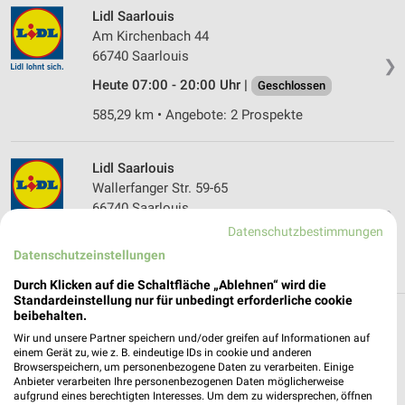
Lidl Saarlouis
Am Kirchenbach 44
66740 Saarlouis
❯
Heute 07:00 - 20:00 Uhr |
Geschlossen
585,29 km • Angebote: 2 Prospekte
Lidl Saarlouis
Wallerfanger Str. 59-65
66740 Saarlouis
❯
Datenschutzbestimmungen
Heute 07:00 - 20:00 Uhr |
Geschlossen
Datenschutzeinstellungen
587,37 km • Angebote: 2 Prospekte
Durch Klicken auf die Schaltfläche „Ablehnen“ wird die
Standardeinstellung nur für unbedingt erforderliche cookie
beibehalten.
Discounter Angebote und Prospekte für Bous
Wir und unsere Partner speichern und/oder greifen auf Informationen auf
einem Gerät zu, wie z. B. eindeutige IDs in cookie und anderen
17 Prospekte
Browserspeichern, um personenbezogene Daten zu verarbeiten. Einige
Anbieter verarbeiten Ihre personenbezogenen Daten möglicherweise
aufgrund eines berechtigten Interesses. Um dem zu widersprechen, öffnen
Lidl
NORMA