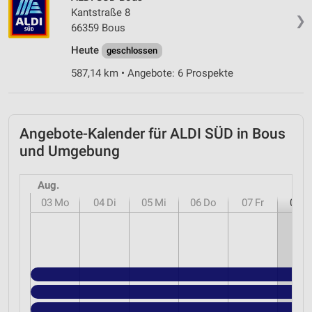
Kantstraße 8
❯
66359 Bous
Heute
geschlossen
587,14 km • Angebote: 6 Prospekte
Angebote-Kalender für ALDI SÜD in Bous
und Umgebung
Aug.
03
Mo
04
Di
05
Mi
06
Do
07
Fr
08
S