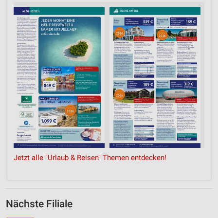
Verwendung von Profilen zur Auswahl
personalisierter Werbung
Erstellung von Profilen zur Personalisierung
von Inhalten
Verwendung von Profilen zur Auswahl
personalisierter Inhalte
Messung der Werbeleistung
Messung der Performance von Inhalten
Analyse von Zielgruppen durch Statistiken oder
Kombinationen von Daten aus verschiedenen
Quellen
Jetzt alle "Urlaub & Reisen" Themen entdecken!
Entwicklung und Verbesserung der Angebote
Verwendung reduzierter Daten zur Auswahl von
Inhalten
Nächste Filiale
IAB-Besonderheiten: