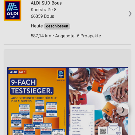
ALDI SÜD Bous
Verwendung genauer Standortdaten
Kantstraße 8
❯
66359 Bous
Geräte anhand von aktiv angeforderten
Informationen identifizieren
Heute
geschlossen
Nicht-IAB-Verarbeitungszwecke:
587,14 km • Angebote: 6 Prospekte
Notwendig
Performance
Funktional
Werbung
❯