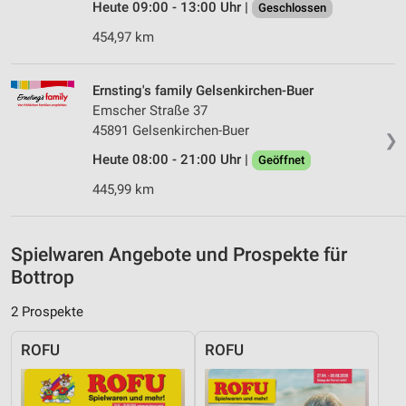
Heute 09:00 - 13:00 Uhr |
Geschlossen
Verwendung genauer Standortdaten
454,97 km
Geräte anhand von aktiv angeforderten
Informationen identifizieren
Ernsting's family Gelsenkirchen-Buer
Nicht-IAB-Verarbeitungszwecke:
Emscher Straße 37
Notwendig
45891 Gelsenkirchen-Buer
❯
Heute 08:00 - 21:00 Uhr |
Geöffnet
Performance
445,99 km
Funktional
Werbung
Spielwaren Angebote und Prospekte für
Bottrop
2 Prospekte
ROFU
ROFU