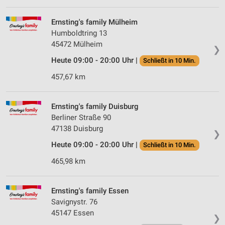
Verwendung von Profilen zur Auswahl
personalisierter Werbung
Ernsting's family Mülheim
Humboldtring 13
Erstellung von Profilen zur Personalisierung
45472 Mülheim
von Inhalten
❯
Heute 09:00 - 20:00 Uhr |
Schließt in 10 Min.
Verwendung von Profilen zur Auswahl
personalisierter Inhalte
457,67 km
Messung der Werbeleistung
Ernsting's family Duisburg
Messung der Performance von Inhalten
Berliner Straße 90
47138 Duisburg
❯
Analyse von Zielgruppen durch Statistiken oder
Heute 09:00 - 20:00 Uhr |
Kombinationen von Daten aus verschiedenen
Schließt in 10 Min.
Quellen
465,98 km
Entwicklung und Verbesserung der Angebote
Ernsting's family Essen
Verwendung reduzierter Daten zur Auswahl von
Savignystr. 76
Inhalten
45147 Essen
❯
IAB-Besonderheiten: