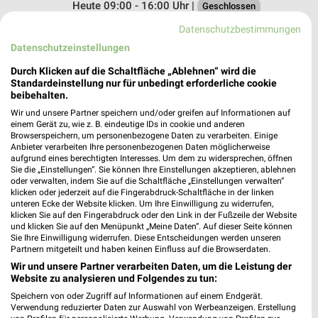
Heute 09:00 - 16:00 Uhr |
Geschlossen
463,22 km
Datenschutzbestimmungen
Datenschutzeinstellungen
Ernsting's family Oberhausen
Durch Klicken auf die Schaltfläche „Ablehnen“ wird die
Standardeinstellung nur für unbedingt erforderliche cookie
Concordiastr. 32
beibehalten.
46049 Oberhausen
❯
Wir und unsere Partner speichern und/oder greifen auf Informationen auf
Heute 09:00 - 18:00 Uhr |
einem Gerät zu, wie z. B. eindeutige IDs in cookie und anderen
Geschlossen
Browserspeichern, um personenbezogene Daten zu verarbeiten. Einige
Anbieter verarbeiten Ihre personenbezogenen Daten möglicherweise
463,85 km
aufgrund eines berechtigten Interesses. Um dem zu widersprechen, öffnen
Sie die „Einstellungen“. Sie können Ihre Einstellungen akzeptieren, ablehnen
oder verwalten, indem Sie auf die Schaltfläche „Einstellungen verwalten“
Ernsting's family Essen
klicken oder jederzeit auf die Fingerabdruck-Schaltfläche in der linken
unteren Ecke der Website klicken. Um Ihre Einwilligung zu widerrufen,
Haedenkampstr. 21
klicken Sie auf den Fingerabdruck oder den Link in der Fußzeile der Website
45143 Essen
❯
und klicken Sie auf den Menüpunkt „Meine Daten“. Auf dieser Seite können
Sie Ihre Einwilligung widerrufen. Diese Entscheidungen werden unseren
Heute 09:00 - 20:00 Uhr |
Schließt in 10 Min.
Partnern mitgeteilt und haben keinen Einfluss auf die Browserdaten.
Wir und unsere Partner verarbeiten Daten, um die Leistung der
455,05 km
Website zu analysieren und Folgendes zu tun:
Speichern von oder Zugriff auf Informationen auf einem Endgerät.
Verwendung reduzierter Daten zur Auswahl von Werbeanzeigen. Erstellung
Ernsting's family Bottrop