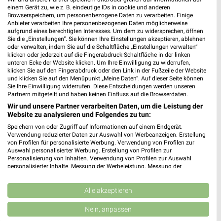
einem Gerät zu, wie z. B. eindeutige IDs in cookie und anderen
Browserspeichern, um personenbezogene Daten zu verarbeiten. Einige
Anbieter verarbeiten Ihre personenbezogenen Daten möglicherweise
aufgrund eines berechtigten Interesses. Um dem zu widersprechen, öffnen
GILDE Handwerk Filialen & Öffnungszeiten für
Sie die „Einstellungen“. Sie können Ihre Einstellungen akzeptieren, ablehnen
Bocholt
oder verwalten, indem Sie auf die Schaltfläche „Einstellungen verwalten“
klicken oder jederzeit auf die Fingerabdruck-Schaltfläche in der linken
unteren Ecke der Website klicken. Um Ihre Einwilligung zu widerrufen,
klicken Sie auf den Fingerabdruck oder den Link in der Fußzeile der Website
und klicken Sie auf den Menüpunkt „Meine Daten“. Auf dieser Seite können
Glas Stricker Filialen & Öffnungszeiten für
Sie Ihre Einwilligung widerrufen. Diese Entscheidungen werden unseren
Dinslaken
Partnern mitgeteilt und haben keinen Einfluss auf die Browserdaten.
Wir und unsere Partner verarbeiten Daten, um die Leistung der
Website zu analysieren und Folgendes zu tun:
Speichern von oder Zugriff auf Informationen auf einem Endgerät.
Globus Prospekt der Woche für Bottrop
Verwendung reduzierter Daten zur Auswahl von Werbeanzeigen. Erstellung
von Profilen für personalisierte Werbung. Verwendung von Profilen zur
Auswahl personalisierter Werbung. Erstellung von Profilen zur
Personalisierung von Inhalten. Verwendung von Profilen zur Auswahl
personalisierter Inhalte. Messung der Werbeleistung. Messung der
Performance von Inhalten. Analyse von Zielgruppen durch Statistiken oder
Globus Baumarkt Prospekte & Angebote für Marl
Kombinationen von Daten aus verschiedenen Quellen. Entwicklung und
Verbesserung der Angebote. Verwendung reduzierter Daten zur Auswahl
Alle akzeptieren
von Inhalten.
Daten können außerhalb der Europäischen Union weitergegeben und in die
Nein, anpassen
USA gesendet werden.