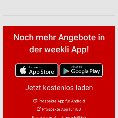
Performance
Funktional
Werbung
Noch mehr Angebote in
der weekli App!
Jetzt kostenlos laden
Prospekte App für Android
Prospekte App für iOS
Kostenlos im App Store erhältlich