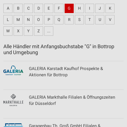
A
B
C
D
E
F
G
H
I
J
K
L
M
N
O
P
Q
R
S
T
U
V
W
X
Y
Z
...
Alle Händler mit Anfangsbuchstabe "G" in Bottrop
und Umgebung
GALERIA Karstadt Kaufhof Prospekte &
Aktionen für Bottrop
GALERIA Markthalle Filialen & Öffnungszeiten
für Düsseldorf
Garagenbau Th. Groß GmbH Filialen &