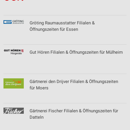
Messung der Werbeleistung
Messung der Performance von Inhalten
Gröting Raumausstatter Filialen &
Öffnungszeiten für Essen
Analyse von Zielgruppen durch Statistiken oder
Kombinationen von Daten aus verschiedenen
Quellen
Gut Hören Filialen & Öffnungszeiten für Mülheim
Entwicklung und Verbesserung der Angebote
Verwendung reduzierter Daten zur Auswahl von
Inhalten
IAB-Besonderheiten:
Gärtnerei den Drijver Filialen & Öffnungszeiten
für Moers
Verwendung genauer Standortdaten
Geräte anhand von aktiv angeforderten
Informationen identifizieren
Gärtnerei Fischer Filialen & Öffnungszeiten für
Nicht-IAB-Verarbeitungszwecke:
Datteln
Notwendig