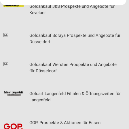
Ihre Einwilligung und die cookie Richtlinie gelten ausschließlich für diese
Goldankauf J&S Prospekte und Angebote für
Website/App.
Kevelaer
Partnerliste anzeigen (1 IAB-Anbieter)
Wir nutzen Ihre Daten für folgende Zwecke:
IAB-Verarbeitungszwecke:
Goldankauf Soraya Prospekte und Angebote für
Speichern von oder Zugriff auf Informationen
Düsseldorf
auf einem Endgerät
Verwendung reduzierter Daten zur Auswahl von
Werbeanzeigen
Goldankauf Wersten Prospekte und Angebote
für Düsseldorf
Erstellung von Profilen für personalisierte
Werbung
Verwendung von Profilen zur Auswahl
personalisierter Werbung
Goldart Langenfeld Filialen & Öffnungszeiten für
Langenfeld
Erstellung von Profilen zur Personalisierung
von Inhalten
Verwendung von Profilen zur Auswahl
GOP. Prospekte & Aktionen für Essen
personalisierter Inhalte