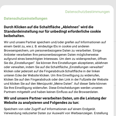
Datenschutzbestimmungen
Datenschutzeinstellungen
Durch Klicken auf die Schaltfläche „Ablehnen“ wird die
Standardeinstellung nur für unbedingt erforderliche cookie
beibehalten.
Wir und unsere Partner speichern und/oder greifen auf Informationen auf
einem Gerät zu, wie z. B. eindeutige IDs in cookie und anderen
Alle Filialen, Adressen und Öffnungszeiten
Browserspeichern, um personenbezogene Daten zu verarbeiten. Einige
Anbieter verarbeiten Ihre personenbezogenen Daten möglicherweise
von notebooksbilliger.de in und um Bottrop
aufgrund eines berechtigten Interesses. Um dem zu widersprechen, öffnen
Sie die „Einstellungen“. Sie können Ihre Einstellungen akzeptieren, ablehnen
Du suchst die nächste Filiale von notebooksbilliger.de in
oder verwalten, indem Sie auf die Schaltfläche „Einstellungen verwalten“
klicken oder jederzeit auf die Fingerabdruck-Schaltfläche in der linken
Bottrop. Hier siehst Du alle notebooksbilliger.de Filialen in der
unteren Ecke der Website klicken. Um Ihre Einwilligung zu widerrufen,
Umgebung von Bottrop.
klicken Sie auf den Fingerabdruck oder den Link in der Fußzeile der Website
und klicken Sie auf den Menüpunkt „Meine Daten“. Auf dieser Seite können
Sie Ihre Einwilligung widerrufen. Diese Entscheidungen werden unseren
Partnern mitgeteilt und haben keinen Einfluss auf die Browserdaten.
notebooksbilliger.de Filialen &
Wir und unsere Partner verarbeiten Daten, um die Leistung der
Öffnungszeiten in folgenden Städten
Website zu analysieren und Folgendes zu tun:
Speichern von oder Zugriff auf Informationen auf einem Endgerät.
Verwendung reduzierter Daten zur Auswahl von Werbeanzeigen. Erstellung
›
notebooksbilliger.de in München