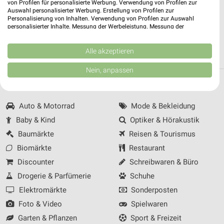
von Profilen für personalisierte Werbung. Verwendung von Profilen zur
Auswahl personalisierter Werbung. Erstellung von Profilen zur
›
notebooksbilliger.de in Düsseldorf
Personalisierung von Inhalten. Verwendung von Profilen zur Auswahl
›
notebooksbilliger.de in Laatzen
personalisierter Inhalte. Messung der Werbeleistung. Messung der
Performance von Inhalten. Analyse von Zielgruppen durch Statistiken oder
Kombinationen von Daten aus verschiedenen Quellen. Entwicklung und
WEITERE STÄDTE
Verbesserung der Angebote. Verwendung reduzierter Daten zur Auswahl
Alle akzeptieren
von Inhalten.
Daten können außerhalb der Europäischen Union weitergegeben und in die
Nein, anpassen
USA gesendet werden.
Top Kategorien
Ihre Einwilligung und die cookie Richtlinie gelten ausschließlich für diese
Website/App.
Auto & Motorrad
Mode & Bekleidung
Partnerliste anzeigen (1 IAB-Anbieter)
Baby & Kind
Optiker & Hörakustik
Wir nutzen Ihre Daten für folgende Zwecke:
IAB-Verarbeitungszwecke:
Baumärkte
Reisen & Tourismus
Speichern von oder Zugriff auf Informationen
Biomärkte
Restaurant
auf einem Endgerät
Discounter
Schreibwaren & Büro
Drogerie & Parfümerie
Schuhe
Verwendung reduzierter Daten zur Auswahl von
Werbeanzeigen
Elektromärkte
Sonderposten
Foto & Video
Spielwaren
Erstellung von Profilen für personalisierte
Werbung
Garten & Pflanzen
Sport & Freizeit