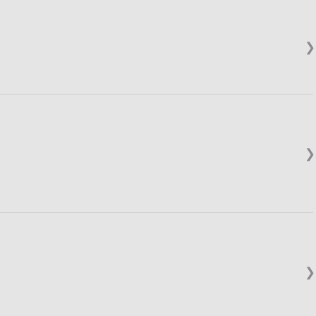
❯
❯
❯