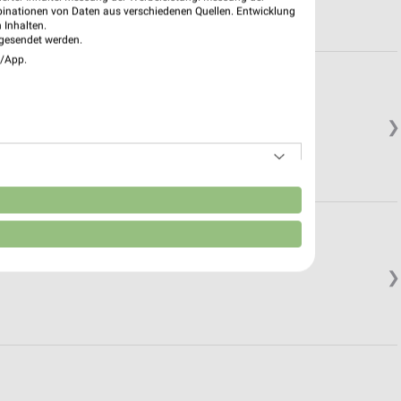
binationen von Daten aus verschiedenen Quellen. Entwicklung
 Inhalten.
gesendet werden.
e/App.
❯
n
❯