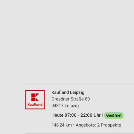
Messung der Performance von Inhalten
Analyse von Zielgruppen durch Statistiken oder Kombinationen 
Quellen
Entwicklung und Verbesserung der Angebote
Verwendung reduzierter Daten zur Auswahl von Inhalten
IAB-Besonderheiten:
Verwendung genauer Standortdaten
Geräte anhand von aktiv angeforderten Informationen identifizie
Nicht-IAB-Verarbeitungszwecke:
Kaufland Leipzig
Notwendig
Dresdner Straße 80
04317 Leipzig
Performance
Heute 07:00 - 22:00 Uhr |
Geöffnet
Funktional
148,24 km • Angebote: 2 Prospekte
Werbung