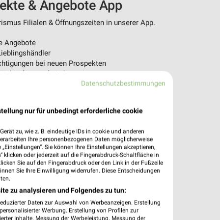
pekte & Angebote App
ismus Filialen & Öffnungszeiten in unserer App.
e Angebote
ieblingshändler
htigungen bei neuen Prospekten
 Einkauf stressfrei planen
Datenschutzbestimmungen
 App jetzt laden oder QR-Code scannen.
tellung nur für unbedingt erforderliche cookie
erät zu, wie z. B. eindeutige IDs in cookie und anderen
verarbeiten Ihre personenbezogenen Daten möglicherweise
„Einstellungen“. Sie können Ihre Einstellungen akzeptieren,
 klicken oder jederzeit auf die Fingerabdruck-Schaltfläche in
klicken Sie auf den Fingerabdruck oder den Link in der Fußzeile
önnen Sie Ihre Einwilligung widerrufen. Diese Entscheidungen
ten.
ite zu analysieren und Folgendes zu tun:
reduzierter Daten zur Auswahl von Werbeanzeigen. Erstellung
ersonalisierter Werbung. Erstellung von Profilen zur
ierter Inhalte. Messung der Werbeleistung. Messung der