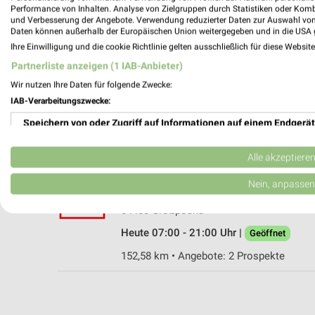
Performance von Inhalten. Analyse von Zielgruppen durch Statistiken oder Kom
und Verbesserung der Angebote. Verwendung reduzierter Daten zur Auswahl von
Daten können außerhalb der Europäischen Union weitergegeben und in die USA 
Ihre Einwilligung und die cookie Richtlinie gelten ausschließlich für diese Websit
Kaufland Leipzig
Partnerliste anzeigen (1 IAB-Anbieter)
Torgauer Straße 279
Wir nutzen Ihre Daten für folgende Zwecke:
04347 Leipzig
IAB-Verarbeitungszwecke:
Heute 06:00 - 22:00 Uhr |
Geöffnet
Speichern von oder Zugriff auf Informationen auf einem Endgerät
143,67 km • Angebote: 2 Prospekte
Verwendung reduzierter Daten zur Auswahl von Werbeanzeigen
Alle akzeptiere
Kaufland Großpösna
Erstellung von Profilen für personalisierte Werbung
Nein, anpassen
Sepp-Verscht-Straße 1
Verwendung von Profilen zur Auswahl personalisierter Werbung
04463 Großpösna
Heute 07:00 - 21:00 Uhr |
Geöffnet
Erstellung von Profilen zur Personalisierung von Inhalten
152,58 km • Angebote: 2 Prospekte
Verwendung von Profilen zur Auswahl personalisierter Inhalte
Messung der Werbeleistung