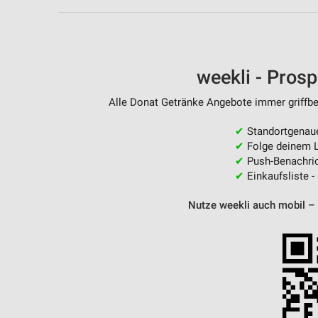
Messung der Performance von Inhalten
Analyse von Zielgruppen durch Statistiken oder Kombinationen 
Quellen
weekli - Pros
Entwicklung und Verbesserung der Angebote
Alle Donat Getränke Angebote immer griffber
Verwendung reduzierter Daten zur Auswahl von Inhalten
✔
Standortgenau
IAB-Besonderheiten:
✔
Folge deinem L
Verwendung genauer Standortdaten
✔
Push-Benachric
✔
Einkaufsliste -
Geräte anhand von aktiv angeforderten Informationen identifizie
Nutze weekli auch mobil –
Nicht-IAB-Verarbeitungszwecke:
Notwendig
Performance
Funktional
Werbung