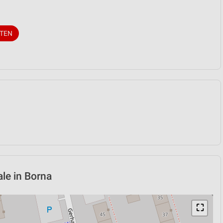
ITEN
ale in Borna
⛶