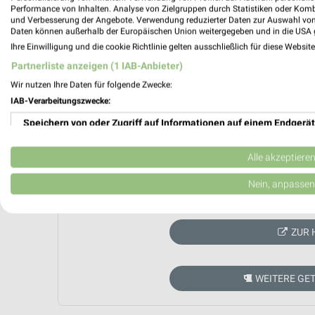
Performance von Inhalten. Analyse von Zielgruppen durch Statistiken oder Kom
und Verbesserung der Angebote. Verwendung reduzierter Daten zur Auswahl von
Daten können außerhalb der Europäischen Union weitergegeben und in die USA 
Ihre Einwilligung und die cookie Richtlinie gelten ausschließlich für diese Websit
Partnerliste anzeigen (1 IAB-Anbieter)
Wir nutzen Ihre Daten für folgende Zwecke:
IAB-Verarbeitungszwecke:
Speichern von oder Zugriff auf Informationen auf einem Endgerät
Verwendung reduzierter Daten zur Auswahl von Werbeanzeigen
Alle akzeptiere
Erstellung von Profilen für personalisierte Werbung
Nein, anpassen
Aktuell kein
Verwendung von Profilen zur Auswahl personalisierter Werbung
ZUR 
Erstellung von Profilen zur Personalisierung von Inhalten
Verwendung von Profilen zur Auswahl personalisierter Inhalte
WEITERE GE
Messung der Werbeleistung