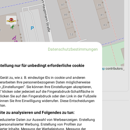
Datenschutzbestimmungen
tellung nur für unbedingt erforderliche cookie
Leaflet
|
©
OpenStreetMap
contributors
erät zu, wie z. B. eindeutige IDs in cookie und anderen
N
NAVIGATION MIT GOOGLE/IOS MAPS
verarbeiten Ihre personenbezogenen Daten möglicherweise
„Einstellungen“. Sie können Ihre Einstellungen akzeptieren,
 klicken oder jederzeit auf die Fingerabdruck-Schaltfläche in
klicken Sie auf den Fingerabdruck oder den Link in der Fußzeile
önnen Sie Ihre Einwilligung widerrufen. Diese Entscheidungen
ten.
ite zu analysieren und Folgendes zu tun:
reduzierter Daten zur Auswahl von Werbeanzeigen. Erstellung
ersonalisierter Werbung. Erstellung von Profilen zur
ierter Inhalte. Messung der Werbeleistung. Messung der