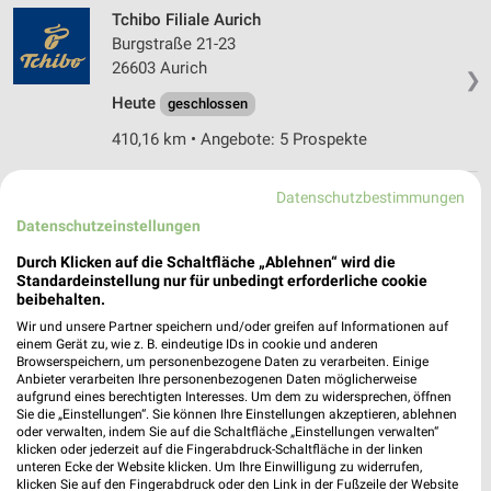
Tchibo Filiale Aurich
Burgstraße 21-23
26603 Aurich
❯
Heute
geschlossen
410,16 km • Angebote: 5 Prospekte
Datenschutzbestimmungen
Woolworth Aurich
Datenschutzeinstellungen
Fischteichweg 15 - 19
26603 Aurich
❯
Durch Klicken auf die Schaltfläche „Ablehnen“ wird die
Standardeinstellung nur für unbedingt erforderliche cookie
Heute
geschlossen
beibehalten.
410,00 km
Wir und unsere Partner speichern und/oder greifen auf Informationen auf
einem Gerät zu, wie z. B. eindeutige IDs in cookie und anderen
Browserspeichern, um personenbezogene Daten zu verarbeiten. Einige
Anbieter verarbeiten Ihre personenbezogenen Daten möglicherweise
Woolworth Esens
aufgrund eines berechtigten Interesses. Um dem zu widersprechen, öffnen
Am Markt 24
Sie die „Einstellungen“. Sie können Ihre Einstellungen akzeptieren, ablehnen
oder verwalten, indem Sie auf die Schaltfläche „Einstellungen verwalten“
26427 Esens
❯
klicken oder jederzeit auf die Fingerabdruck-Schaltfläche in der linken
unteren Ecke der Website klicken. Um Ihre Einwilligung zu widerrufen,
Heute
geschlossen
klicken Sie auf den Fingerabdruck oder den Link in der Fußzeile der Website