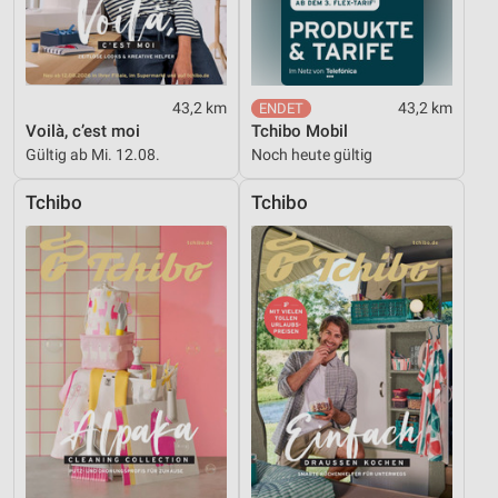
Entwicklung und Verbesserung der Angebote
Verwendung reduzierter Daten zur Auswahl von
Inhalten
43,2 km
43,2 km
Voilà, c’est moi
Tchibo Mobil
IAB-Besonderheiten:
Gültig ab Mi. 12.08.
Noch heute gültig
Verwendung genauer Standortdaten
Tchibo
Tchibo
Geräte anhand von aktiv angeforderten
Informationen identifizieren
Nicht-IAB-Verarbeitungszwecke:
Notwendig
Performance
Funktional
Werbung