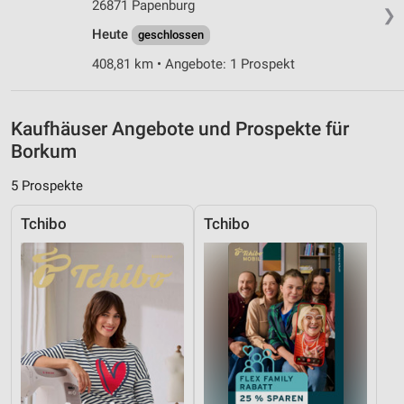
26871 Papenburg
❯
Heute
Verwendung reduzierter Daten zur Auswahl von
geschlossen
Werbeanzeigen
408,81 km • Angebote: 1 Prospekt
Erstellung von Profilen für personalisierte
Werbung
Kaufhäuser Angebote und Prospekte für
Verwendung von Profilen zur Auswahl
Borkum
personalisierter Werbung
5 Prospekte
Erstellung von Profilen zur Personalisierung
von Inhalten
Tchibo
Tchibo
Verwendung von Profilen zur Auswahl
personalisierter Inhalte
Messung der Werbeleistung
Messung der Performance von Inhalten
Analyse von Zielgruppen durch Statistiken oder
Kombinationen von Daten aus verschiedenen
Quellen