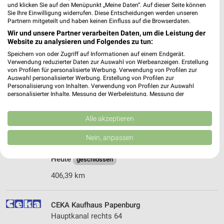
und klicken Sie auf den Menüpunkt „Meine Daten“. Auf dieser Seite können
406,63 km
Sie Ihre Einwilligung widerrufen. Diese Entscheidungen werden unseren
Partnern mitgeteilt und haben keinen Einfluss auf die Browserdaten.
Wir und unsere Partner verarbeiten Daten, um die Leistung der
CEKA Kaufhaus Leer
Website zu analysieren und Folgendes zu tun:
Mühlenstraße 121-123
Speichern von oder Zugriff auf Informationen auf einem Endgerät.
26789 Leer
Verwendung reduzierter Daten zur Auswahl von Werbeanzeigen. Erstellung
❯
von Profilen für personalisierte Werbung. Verwendung von Profilen zur
Heute
geschlossen
Auswahl personalisierter Werbung. Erstellung von Profilen zur
Personalisierung von Inhalten. Verwendung von Profilen zur Auswahl
406,58 km
personalisierter Inhalte. Messung der Werbeleistung. Messung der
Performance von Inhalten. Analyse von Zielgruppen durch Statistiken oder
Kombinationen von Daten aus verschiedenen Quellen. Entwicklung und
Verbesserung der Angebote. Verwendung reduzierter Daten zur Auswahl
Alle akzeptieren
Woolworth Leer
von Inhalten.
Mühlenstr. 128
Daten können außerhalb der Europäischen Union weitergegeben und in die
Nein, anpassen
USA gesendet werden.
26789 Leer
❯
Ihre Einwilligung und die cookie Richtlinie gelten ausschließlich für diese
Heute
geschlossen
Website/App.
Partnerliste anzeigen (1 IAB-Anbieter)
406,39 km
Wir nutzen Ihre Daten für folgende Zwecke:
IAB-Verarbeitungszwecke:
CEKA Kaufhaus Papenburg
Speichern von oder Zugriff auf Informationen
Hauptkanal rechts 64
auf einem Endgerät