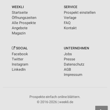
Informationen identifizieren
WEEKLI
SERVICE
Nicht-IAB-Verarbeitungszwecke:
Startseite
Prospekt einstellen
Notwendig
Öffnungszeiten
Verlage
Alle Prospekte
FAQ
Performance
Angebote
Kontakt
Magazin
Funktional
Werbung
SOCIAL
UNTERNEHMEN
Facebook
Jobs
Twitter
Presse
Instagram
Datenschutz
LinkedIn
AGB
Impressum
Prospekte einfach online blättern.
© 2016-2026 | weekli.de