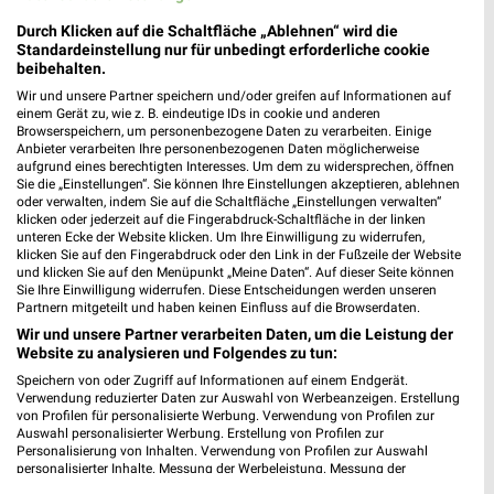
Durch Klicken auf die Schaltfläche „Ablehnen“ wird die
Standardeinstellung nur für unbedingt erforderliche cookie
Sonderpreis Baumarkt Prospekte & Angebote für
beibehalten.
Kenzingen
Wir und unsere Partner speichern und/oder greifen auf Informationen auf
einem Gerät zu, wie z. B. eindeutige IDs in cookie und anderen
Browserspeichern, um personenbezogene Daten zu verarbeiten. Einige
Anbieter verarbeiten Ihre personenbezogenen Daten möglicherweise
aufgrund eines berechtigten Interesses. Um dem zu widersprechen, öffnen
Sport 2000 Prospekte, Angebote & Aktionen
Sie die „Einstellungen“. Sie können Ihre Einstellungen akzeptieren, ablehnen
oder verwalten, indem Sie auf die Schaltfläche „Einstellungen verwalten“
klicken oder jederzeit auf die Fingerabdruck-Schaltfläche in der linken
unteren Ecke der Website klicken. Um Ihre Einwilligung zu widerrufen,
klicken Sie auf den Fingerabdruck oder den Link in der Fußzeile der Website
und klicken Sie auf den Menüpunkt „Meine Daten“. Auf dieser Seite können
Stabilo Fachmarkt Prospekte & Angebote für
Sie Ihre Einwilligung widerrufen. Diese Entscheidungen werden unseren
Emmendingen
Partnern mitgeteilt und haben keinen Einfluss auf die Browserdaten.
Wir und unsere Partner verarbeiten Daten, um die Leistung der
Website zu analysieren und Folgendes zu tun:
Speichern von oder Zugriff auf Informationen auf einem Endgerät.
Stark Baustoffe Filialen & Öffnungszeiten für VS-
Verwendung reduzierter Daten zur Auswahl von Werbeanzeigen. Erstellung
Villingen
von Profilen für personalisierte Werbung. Verwendung von Profilen zur
Auswahl personalisierter Werbung. Erstellung von Profilen zur
Personalisierung von Inhalten. Verwendung von Profilen zur Auswahl
personalisierter Inhalte. Messung der Werbeleistung. Messung der
Performance von Inhalten. Analyse von Zielgruppen durch Statistiken oder