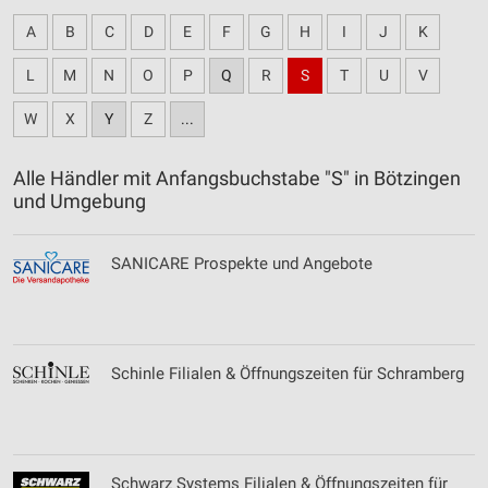
A
B
C
D
E
F
G
H
I
J
K
L
M
N
O
P
Q
R
S
T
U
V
W
X
Y
Z
...
Alle Händler mit Anfangsbuchstabe "S" in Bötzingen
und Umgebung
SANICARE Prospekte und Angebote
Schinle Filialen & Öffnungszeiten für Schramberg
Schwarz Systems Filialen & Öffnungszeiten für