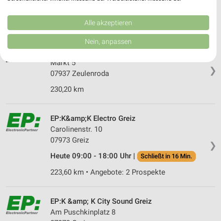
Heute 09:00 - 18:00 Uhr |
Performance von Inhalten. Analyse von Zielgruppen durch Statistiken oder
Schließt in 16 Min.
Kombinationen von Daten aus verschiedenen Quellen. Entwicklung und
224,17 km • Angebote: 2 Prospekte
Verbesserung der Angebote. Verwendung reduzierter Daten zur Auswahl
Alle akzeptieren
von Inhalten.
Daten können außerhalb der Europäischen Union weitergegeben und in die
Nein, anpassen
USA gesendet werden.
media@home hifiboehm Zeulenroda
Ihre Einwilligung und die cookie Richtlinie gelten ausschließlich für diese
Markt 5
Website/App.
❯
07937 Zeulenroda
Partnerliste anzeigen (1 IAB-Anbieter)
230,20 km
Wir nutzen Ihre Daten für folgende Zwecke:
IAB-Verarbeitungszwecke:
Speichern von oder Zugriff auf Informationen
EP:K&amp;K Electro Greiz
auf einem Endgerät
Carolinenstr. 10
07973 Greiz
❯
Verwendung reduzierter Daten zur Auswahl von
Werbeanzeigen
Heute 09:00 - 18:00 Uhr |
Schließt in 16 Min.
223,60 km • Angebote: 2 Prospekte
Erstellung von Profilen für personalisierte
Werbung
EP:K &amp; K City Sound Greiz
Verwendung von Profilen zur Auswahl
personalisierter Werbung
Am Puschkinplatz 8