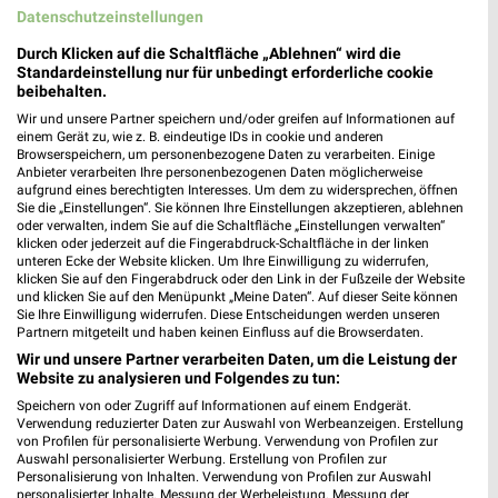
Datenschutzeinstellungen
Durch Klicken auf die Schaltfläche „Ablehnen“ wird die
EURONICS Petzold Rodewisch
Standardeinstellung nur für unbedingt erforderliche cookie
Göltzschstr. 24
beibehalten.
08228 Rodewisch
❯
Wir und unsere Partner speichern und/oder greifen auf Informationen auf
einem Gerät zu, wie z. B. eindeutige IDs in cookie und anderen
Heute 09:00 - 18:00 Uhr |
Schließt in 16 Min.
Browserspeichern, um personenbezogene Daten zu verarbeiten. Einige
Anbieter verarbeiten Ihre personenbezogenen Daten möglicherweise
231,36 km • Angebote: 1 Prospekt
aufgrund eines berechtigten Interesses. Um dem zu widersprechen, öffnen
Sie die „Einstellungen“. Sie können Ihre Einstellungen akzeptieren, ablehnen
oder verwalten, indem Sie auf die Schaltfläche „Einstellungen verwalten“
expert Reichenbach
klicken oder jederzeit auf die Fingerabdruck-Schaltfläche in der linken
unteren Ecke der Website klicken. Um Ihre Einwilligung zu widerrufen,
Bahnhofstraße 15-17
klicken Sie auf den Fingerabdruck oder den Link in der Fußzeile der Website
08468 Reichenbach
und klicken Sie auf den Menüpunkt „Meine Daten“. Auf dieser Seite können
❯
Sie Ihre Einwilligung widerrufen. Diese Entscheidungen werden unseren
Heute 09:00 - 17:00 Uhr |
Geschlossen
Partnern mitgeteilt und haben keinen Einfluss auf die Browserdaten.
Wir und unsere Partner verarbeiten Daten, um die Leistung der
224,44 km
Website zu analysieren und Folgendes zu tun:
Speichern von oder Zugriff auf Informationen auf einem Endgerät.
Verwendung reduzierter Daten zur Auswahl von Werbeanzeigen. Erstellung
EP:Butz Reichenbach
von Profilen für personalisierte Werbung. Verwendung von Profilen zur
Albertistraße 13
Auswahl personalisierter Werbung. Erstellung von Profilen zur
08468 Reichenbach
Personalisierung von Inhalten. Verwendung von Profilen zur Auswahl
❯
personalisierter Inhalte. Messung der Werbeleistung. Messung der