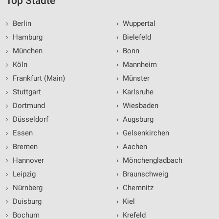
Top Städte
›
Berlin
›
Wuppertal
›
Hamburg
›
Bielefeld
›
München
›
Bonn
›
Köln
›
Mannheim
›
Frankfurt (Main)
›
Münster
›
Stuttgart
›
Karlsruhe
›
Dortmund
›
Wiesbaden
›
Düsseldorf
›
Augsburg
›
Essen
›
Gelsenkirchen
›
Bremen
›
Aachen
›
Hannover
›
Mönchengladbach
›
Leipzig
›
Braunschweig
›
Nürnberg
›
Chemnitz
›
Duisburg
›
Kiel
›
Bochum
›
Krefeld