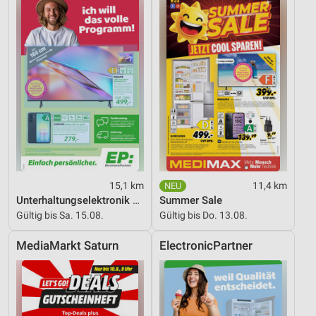
Geräte anhand von aktiv angeforderten
Informationen identifizieren
Nicht-IAB-Verarbeitungszwecke:
Notwendig
Performance
Funktional
Werbung
15,1 km
11,4 km
Unterhaltungselektronik 08/2026
Summer Sale
Gültig bis Sa. 15.08.
Gültig bis Do. 13.08.
MediaMarkt Saturn
ElectronicPartner