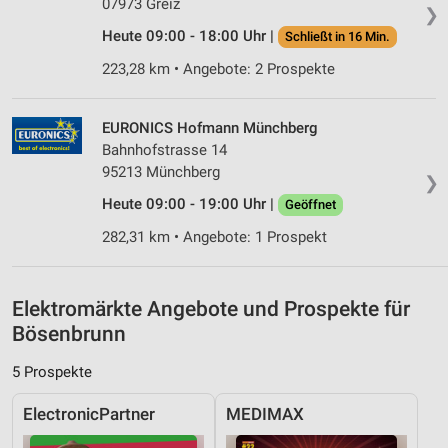
07973 Greiz
❯
Erstellung von Profilen zur Personalisierung
Heute 09:00 - 18:00 Uhr |
Schließt in 16 Min.
von Inhalten
223,28 km • Angebote: 2 Prospekte
Verwendung von Profilen zur Auswahl
personalisierter Inhalte
EURONICS Hofmann Münchberg
Messung der Werbeleistung
Bahnhofstrasse 14
95213 Münchberg
Messung der Performance von Inhalten
❯
Heute 09:00 - 19:00 Uhr |
Geöffnet
Analyse von Zielgruppen durch Statistiken oder
282,31 km • Angebote: 1 Prospekt
Kombinationen von Daten aus verschiedenen
Quellen
Entwicklung und Verbesserung der Angebote
Elektromärkte Angebote und Prospekte für
Bösenbrunn
Verwendung reduzierter Daten zur Auswahl von
Inhalten
5 Prospekte
IAB-Besonderheiten:
ElectronicPartner
MEDIMAX
Verwendung genauer Standortdaten