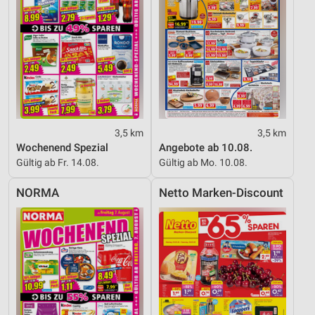
Inhalten
IAB-Besonderheiten:
Verwendung genauer Standortdaten
Geräte anhand von aktiv angeforderten
Informationen identifizieren
Nicht-IAB-Verarbeitungszwecke:
3,5 km
3,5 km
Notwendig
Wochenend Spezial
Angebote ab 10.08.
Gültig ab Fr. 14.08.
Gültig ab Mo. 10.08.
Performance
NORMA
Netto Marken-Discount
Funktional
Werbung