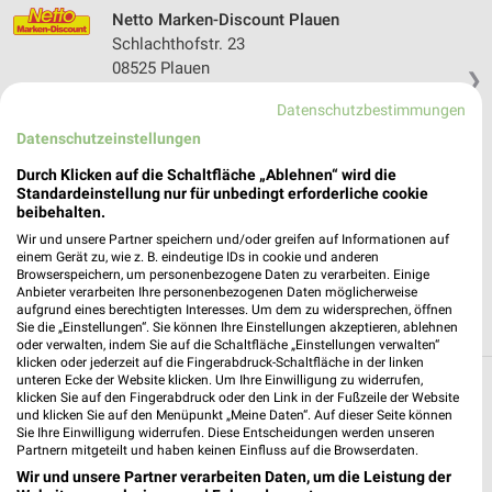
Netto Marken-Discount Plauen
Schlachthofstr. 23
08525 Plauen
❯
Heute 07:00 - 21:00 Uhr |
Geöffnet
Datenschutzbestimmungen
Datenschutzeinstellungen
239,99 km • Angebote: 3 Prospekte
Durch Klicken auf die Schaltfläche „Ablehnen“ wird die
Standardeinstellung nur für unbedingt erforderliche cookie
NORMA Plauen
beibehalten.
Jößnitzer Strasse 120
Wir und unsere Partner speichern und/oder greifen auf Informationen auf
08525 Plauen
einem Gerät zu, wie z. B. eindeutige IDs in cookie und anderen
❯
Browserspeichern, um personenbezogene Daten zu verarbeiten. Einige
Heute 07:00 - 20:00 Uhr |
Geöffnet
Anbieter verarbeiten Ihre personenbezogenen Daten möglicherweise
aufgrund eines berechtigten Interesses. Um dem zu widersprechen, öffnen
240,00 km • Angebote: 6 Prospekte
Sie die „Einstellungen“. Sie können Ihre Einstellungen akzeptieren, ablehnen
oder verwalten, indem Sie auf die Schaltfläche „Einstellungen verwalten“
klicken oder jederzeit auf die Fingerabdruck-Schaltfläche in der linken
unteren Ecke der Website klicken. Um Ihre Einwilligung zu widerrufen,
Discounter Angebote und Prospekte für
klicken Sie auf den Fingerabdruck oder den Link in der Fußzeile der Website
und klicken Sie auf den Menüpunkt „Meine Daten“. Auf dieser Seite können
Bösenbrunn
Sie Ihre Einwilligung widerrufen. Diese Entscheidungen werden unseren
Partnern mitgeteilt und haben keinen Einfluss auf die Browserdaten.
15 Prospekte
Wir und unsere Partner verarbeiten Daten, um die Leistung der