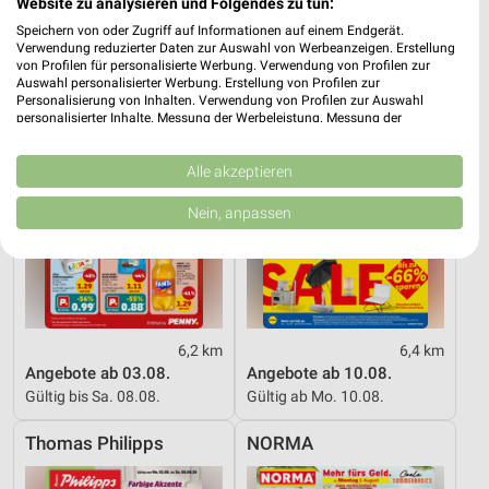
Website zu analysieren und Folgendes zu tun:
PENNY
Lidl
Speichern von oder Zugriff auf Informationen auf einem Endgerät.
Verwendung reduzierter Daten zur Auswahl von Werbeanzeigen. Erstellung
von Profilen für personalisierte Werbung. Verwendung von Profilen zur
Auswahl personalisierter Werbung. Erstellung von Profilen zur
Personalisierung von Inhalten. Verwendung von Profilen zur Auswahl
personalisierter Inhalte. Messung der Werbeleistung. Messung der
Performance von Inhalten. Analyse von Zielgruppen durch Statistiken oder
Kombinationen von Daten aus verschiedenen Quellen. Entwicklung und
Verbesserung der Angebote. Verwendung reduzierter Daten zur Auswahl
Alle akzeptieren
von Inhalten.
Daten können außerhalb der Europäischen Union weitergegeben und in die
Nein, anpassen
USA gesendet werden.
Ihre Einwilligung und die cookie Richtlinie gelten ausschließlich für diese
Website/App.
Partnerliste anzeigen (1 IAB-Anbieter)
Wir nutzen Ihre Daten für folgende Zwecke:
IAB-Verarbeitungszwecke:
6,2 km
6,4 km
Angebote ab 03.08.
Angebote ab 10.08.
Speichern von oder Zugriff auf Informationen
Gültig bis Sa. 08.08.
Gültig ab Mo. 10.08.
auf einem Endgerät
Thomas Philipps
NORMA
Verwendung reduzierter Daten zur Auswahl von
Werbeanzeigen