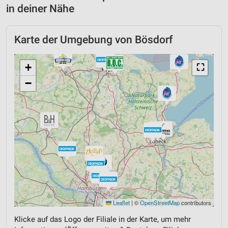
in deiner Nähe
Karte der Umgebung von Bösdorf
+
⛶
−
Leaflet
|
©
OpenStreetMap
contributors
Klicke auf das Logo der Filiale in der Karte, um mehr