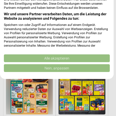
Sie Ihre Einwilligung widerrufen. Diese Entscheidungen werden unseren
Partnern mitgeteilt und haben keinen Einfluss auf die Browserdaten.
Wir und unsere Partner verarbeiten Daten, um die Leistung der
Website zu analysieren und Folgendes zu tun:
37 km
37 km
Speichern von oder Zugriff auf Informationen auf einem Endgerät.
Wohnen Spezial
Dieter Knoll
Verwendung reduzierter Daten zur Auswahl von Werbeanzeigen. Erstellung
Gültig bis Fr. 14.08.
Gültig bis Fr. 14.08.
von Profilen für personalisierte Werbung. Verwendung von Profilen zur
Auswahl personalisierter Werbung. Erstellung von Profilen zur
Personalisierung von Inhalten. Verwendung von Profilen zur Auswahl
REWE
EDEKA
personalisierter Inhalte. Messung der Werbeleistung. Messung der
Performance von Inhalten. Analyse von Zielgruppen durch Statistiken oder
Kombinationen von Daten aus verschiedenen Quellen. Entwicklung und
Verbesserung der Angebote. Verwendung reduzierter Daten zur Auswahl
Alle akzeptieren
von Inhalten.
Daten können außerhalb der Europäischen Union weitergegeben und in die
Nein, anpassen
USA gesendet werden.
Ihre Einwilligung und die cookie Richtlinie gelten ausschließlich für diese
Website/App.
Partnerliste anzeigen (1 IAB-Anbieter)
Wir nutzen Ihre Daten für folgende Zwecke:
IAB-Verarbeitungszwecke:
Speichern von oder Zugriff auf Informationen
auf einem Endgerät