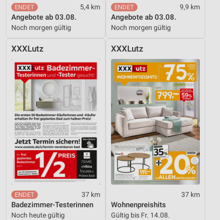
5,4 km
9,9 km
Verwendung reduzierter Daten zur Auswahl von
Angebote ab 03.08.
Angebote ab 03.08.
Werbeanzeigen
Noch morgen gültig
Noch morgen gültig
Erstellung von Profilen für personalisierte
XXXLutz
XXXLutz
Werbung
Verwendung von Profilen zur Auswahl
personalisierter Werbung
Erstellung von Profilen zur Personalisierung
von Inhalten
Verwendung von Profilen zur Auswahl
personalisierter Inhalte
Messung der Werbeleistung
Messung der Performance von Inhalten
37 km
37 km
Analyse von Zielgruppen durch Statistiken oder
Badezimmer-Testerinnen
Wohnenpreishits
Kombinationen von Daten aus verschiedenen
Quellen
Noch heute gültig
Gültig bis Fr. 14.08.