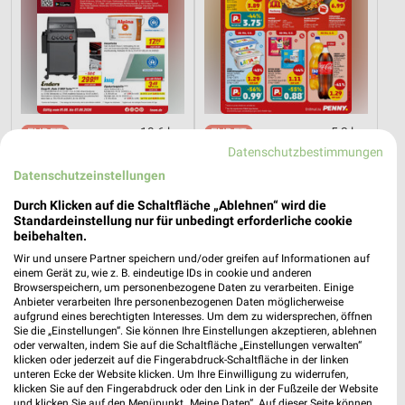
19,6 km
5,3 km
Angebote ab 01.08.
Angebote ab 03.08.
Datenschutzbestimmungen
Noch heute gültig
Noch morgen gültig
Datenschutzeinstellungen
Durch Klicken auf die Schaltfläche „Ablehnen“ wird die
XXXLutz
XXXLutz
Standardeinstellung nur für unbedingt erforderliche cookie
beibehalten.
Wir und unsere Partner speichern und/oder greifen auf Informationen auf
einem Gerät zu, wie z. B. eindeutige IDs in cookie und anderen
Browserspeichern, um personenbezogene Daten zu verarbeiten. Einige
Anbieter verarbeiten Ihre personenbezogenen Daten möglicherweise
aufgrund eines berechtigten Interesses. Um dem zu widersprechen, öffnen
Sie die „Einstellungen“. Sie können Ihre Einstellungen akzeptieren, ablehnen
oder verwalten, indem Sie auf die Schaltfläche „Einstellungen verwalten“
klicken oder jederzeit auf die Fingerabdruck-Schaltfläche in der linken
unteren Ecke der Website klicken. Um Ihre Einwilligung zu widerrufen,
klicken Sie auf den Fingerabdruck oder den Link in der Fußzeile der Website
und klicken Sie auf den Menüpunkt „Meine Daten“. Auf dieser Seite können