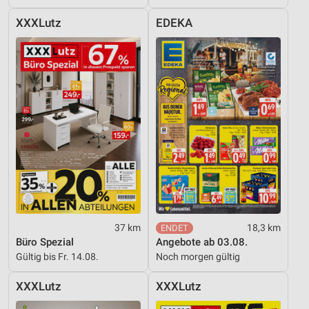
Entwicklung und Verbesserung der Angebote
XXXLutz
EDEKA
Verwendung reduzierter Daten zur Auswahl von
Inhalten
IAB-Besonderheiten:
Verwendung genauer Standortdaten
Geräte anhand von aktiv angeforderten
Informationen identifizieren
Nicht-IAB-Verarbeitungszwecke:
Notwendig
Performance
37 km
18,3 km
Büro Spezial
Angebote ab 03.08.
Funktional
Gültig bis Fr. 14.08.
Noch morgen gültig
Werbung
XXXLutz
XXXLutz