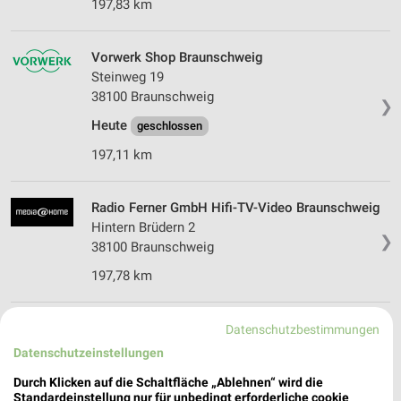
197,83 km
Vorwerk Shop Braunschweig
Steinweg 19
38100 Braunschweig
❯
Heute
geschlossen
197,11 km
Radio Ferner GmbH Hifi-TV-Video Braunschweig
Hintern Brüdern 2
❯
38100 Braunschweig
197,78 km
MediaMarkt Saturn Braunschweig
Datenschutzbestimmungen
Hintern Brüdern 27-30
Datenschutzeinstellungen
38100 Braunschweig
❯
Durch Klicken auf die Schaltfläche „Ablehnen“ wird die
Heute
Standardeinstellung nur für unbedingt erforderliche cookie
geschlossen