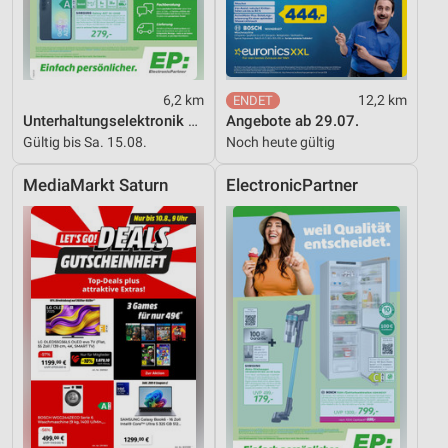
Notwendig
Performance
6,2 km
12,2 km
Funktional
Unterhaltungselektronik 08/2026
Angebote ab 29.07.
Gültig bis Sa. 15.08.
Noch heute gültig
Werbung
MediaMarkt Saturn
ElectronicPartner