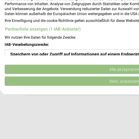
Ernsting's family Herzebrock-Clarholz
Performance von Inhalten. Analyse von Zielgruppen durch Statistiken oder Kom
und Verbesserung der Angebote. Verwendung reduzierter Daten zur Auswahl von
Le-Chambon-Straße 4
Daten können außerhalb der Europäischen Union weitergegeben und in die USA 
33442 Herzebrock-Clarholz
Ihre Einwilligung und die cookie Richtlinie gelten ausschließlich für diese Websit
Heute 09:00 - 18:00 Uhr |
Geschlossen
Partnerliste anzeigen (1 IAB-Anbieter)
358,98 km
Wir nutzen Ihre Daten für folgende Zwecke:
IAB-Verarbeitungszwecke:
Speichern von oder Zugriff auf Informationen auf einem Endgerät
Ernsting's family Warendorf
Stiftsmarkt 8a
Verwendung reduzierter Daten zur Auswahl von Werbeanzeigen
48231 Warendorf
Alle akzeptiere
Heute 09:00 - 12:30 14:30 - 18:00 Uhr |
Erstellung von Profilen für personalisierte Werbung
Nein, anpassen
376,24 km
Verwendung von Profilen zur Auswahl personalisierter Werbung
Erstellung von Profilen zur Personalisierung von Inhalten
Verwendung von Profilen zur Auswahl personalisierter Inhalte
Messung der Werbeleistung