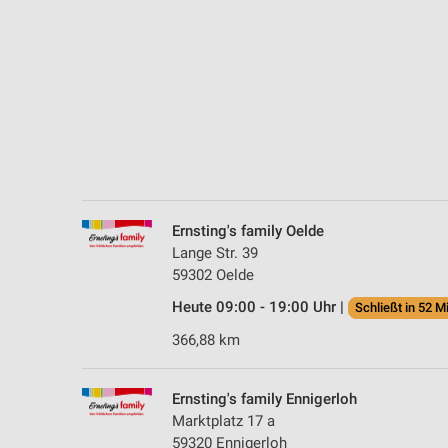
Messung der Performance von Inhalten
Analyse von Zielgruppen durch Statistiken oder Kombinationen 
Quellen
Entwicklung und Verbesserung der Angebote
Verwendung reduzierter Daten zur Auswahl von Inhalten
IAB-Besonderheiten:
Verwendung genauer Standortdaten
Ernsting's family Oelde
Lange Str. 39
Geräte anhand von aktiv angeforderten Informationen identifizie
59302 Oelde
Nicht-IAB-Verarbeitungszwecke:
Heute 09:00 - 19:00 Uhr |
Schließt in 52 M
Notwendig
366,88 km
Performance
Ernsting's family Ennigerloh
Funktional
Marktplatz 17 a
59320 Ennigerloh
Werbung