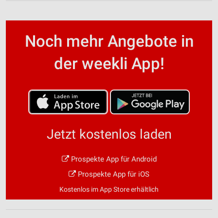
Noch mehr Angebote in
der weekli App!
Jetzt kostenlos laden
Prospekte App für Android
Prospekte App für iOS
Kostenlos im App Store erhältlich