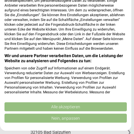
Browserspeichern, um personenbezogene Daten zu verarbeiten. Einige
Anbieter verarbeiten Ihre personenbezogenen Daten möglicherweise
aufgrund eines berechtigten Interesses. Um dem zu widersprechen, öffnen
Klute Reisen Osnabrück
Sie die „Einstellungen“. Sie können Ihre Einstellungen akzeptieren, ablehnen
Berghoffstr. 32
oder verwalten, indem Sie auf die Schaltfläche „Einstellungen verwalten“
klicken oder jederzeit auf die Fingerabdruck-Schaltfläche in der linken
49090 Osnabrück
❯
unteren Ecke der Website klicken. Um Ihre Einwilligung zu widerrufen,
klicken Sie auf den Fingerabdruck oder den Link in der Fußzeile der Website
Heute
geschlossen
und klicken Sie auf den Menüpunkt „Meine Daten“. Auf dieser Seite können
Sie Ihre Einwilligung widerrufen. Diese Entscheidungen werden unseren
365,81 km
Partnern mitgeteilt und haben keinen Einfluss auf die Browserdaten.
Wir und unsere Partner verarbeiten Daten, um die Leistung der
Website zu analysieren und Folgendes zu tun:
Simply Groups Bünde
Speichern von oder Zugriff auf Informationen auf einem Endgerät.
Hindenburgstraße 1
Verwendung reduzierter Daten zur Auswahl von Werbeanzeigen. Erstellung
32257 Bünde
❯
von Profilen für personalisierte Werbung. Verwendung von Profilen zur
Auswahl personalisierter Werbung. Erstellung von Profilen zur
Heute
geschlossen
Personalisierung von Inhalten. Verwendung von Profilen zur Auswahl
personalisierter Inhalte. Messung der Werbeleistung. Messung der
329,07 km
Performance von Inhalten. Analyse von Zielgruppen durch Statistiken oder
Kombinationen von Daten aus verschiedenen Quellen. Entwicklung und
Verbesserung der Angebote. Verwendung reduzierter Daten zur Auswahl
Alle akzeptieren
von Inhalten.
VitaSol Therme - Kannewischer Collection Bad
Daten können außerhalb der Europäischen Union weitergegeben und in die
Nein, anpassen
Salzuflen
USA gesendet werden.
Extersche Str. 42
Ihre Einwilligung und die cookie Richtlinie gelten ausschließlich für diese
❯
32105 Bad Salzuflen
Website/App.