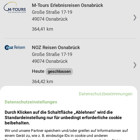
M-Tours Erlebnisreisen Osnabrück
Große Straße 17-19
❯
49074 Osnabrück
364,41 km
NOZ Reisen Osnabrück
Große Straße 17-19
49074 Osnabrück
❯
Heute
geschlossen
364,42 km
Datenschutzbestimmungen
Reisedienst Hermessen Soest
Datenschutzeinstellungen
An Lentzen Kämpen 40
Durch Klicken auf die Schaltfläche „Ablehnen“ wird die
59494 Soest
❯
Standardeinstellung nur für unbedingt erforderliche cookie
beibehalten.
Heute
geschlossen
Wir und unsere Partner speichern und/oder greifen auf Informationen auf
378,44 km
einem Gerät zu, wie z. B. eindeutige IDs in cookie und anderen