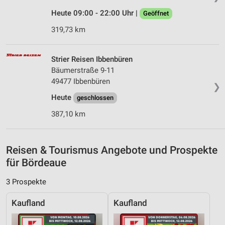
Partnerliste anzeigen (1 IAB-Anbieter)
Heute 09:00 - 22:00 Uhr |
Geöffnet
Wir nutzen Ihre Daten für folgende Zwecke:
319,73 km
IAB-Verarbeitungszwecke:
Speichern von oder Zugriff auf Informationen
Strier Reisen Ibbenbüren
auf einem Endgerät
Bäumerstraße 9-11
Verwendung reduzierter Daten zur Auswahl von
49477 Ibbenbüren
❯
Werbeanzeigen
Heute
geschlossen
Erstellung von Profilen für personalisierte
387,10 km
Werbung
Verwendung von Profilen zur Auswahl
personalisierter Werbung
Reisen & Tourismus Angebote und Prospekte
für Bördeaue
Erstellung von Profilen zur Personalisierung
von Inhalten
3 Prospekte
Verwendung von Profilen zur Auswahl
Kaufland
Kaufland
personalisierter Inhalte