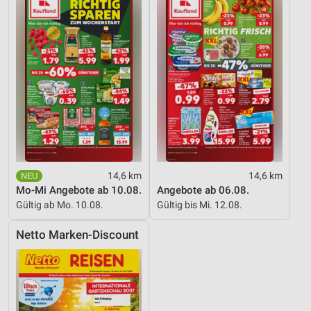
Messung der Werbeleistung
Messung der Performance von Inhalten
Analyse von Zielgruppen durch Statistiken oder
Kombinationen von Daten aus verschiedenen
Quellen
Entwicklung und Verbesserung der Angebote
Verwendung reduzierter Daten zur Auswahl von
Inhalten
IAB-Besonderheiten:
14,6 km
14,6 km
Mo-Mi Angebote ab 10.08.
Angebote ab 06.08.
Verwendung genauer Standortdaten
Gültig ab Mo. 10.08.
Gültig bis Mi. 12.08.
Geräte anhand von aktiv angeforderten
Netto Marken-Discount
Informationen identifizieren
Nicht-IAB-Verarbeitungszwecke:
Notwendig
Performance