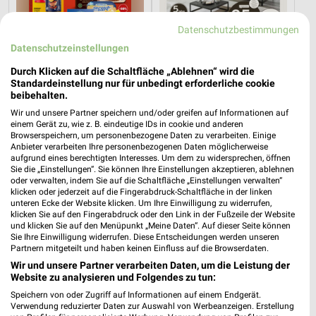
Datenschutzbestimmungen
Datenschutzeinstellungen
Durch Klicken auf die Schaltfläche „Ablehnen“ wird die
Standardeinstellung nur für unbedingt erforderliche cookie
beibehalten.
Wir und unsere Partner speichern und/oder greifen auf Informationen auf
9,6 km
42,9 km
einem Gerät zu, wie z. B. eindeutige IDs in cookie und anderen
Browserspeichern, um personenbezogene Daten zu verarbeiten. Einige
Angebote ab 10.08.
Dieter Knoll
Anbieter verarbeiten Ihre personenbezogenen Daten möglicherweise
Gültig bis Sa. 15.08.
Gültig bis Fr. 14.08.
aufgrund eines berechtigten Interesses. Um dem zu widersprechen, öffnen
Sie die „Einstellungen“. Sie können Ihre Einstellungen akzeptieren, ablehnen
oder verwalten, indem Sie auf die Schaltfläche „Einstellungen verwalten“
XXXLutz
Thomas Philipps
klicken oder jederzeit auf die Fingerabdruck-Schaltfläche in der linken
unteren Ecke der Website klicken. Um Ihre Einwilligung zu widerrufen,
klicken Sie auf den Fingerabdruck oder den Link in der Fußzeile der Website
und klicken Sie auf den Menüpunkt „Meine Daten“. Auf dieser Seite können
Sie Ihre Einwilligung widerrufen. Diese Entscheidungen werden unseren
Partnern mitgeteilt und haben keinen Einfluss auf die Browserdaten.
Wir und unsere Partner verarbeiten Daten, um die Leistung der
Website zu analysieren und Folgendes zu tun:
Speichern von oder Zugriff auf Informationen auf einem Endgerät.
Verwendung reduzierter Daten zur Auswahl von Werbeanzeigen. Erstellung