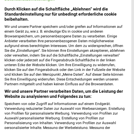
Durch Klicken auf die Schaltfläche „Ablehnen“ wird die
Ernsting's family Geltendorf
Standardeinstellung nur für unbedingt erforderliche cookie
beibehalten.
Mühlweg 5
82269 Geltendorf
Wir und unsere Partner speichern und/oder greifen auf Informationen auf
❯
einem Gerät zu, wie z. B. eindeutige IDs in cookie und anderen
Heute 09:00 - 20:00 Uhr |
Geöffnet
Browserspeichern, um personenbezogene Daten zu verarbeiten. Einige
Anbieter verarbeiten Ihre personenbezogenen Daten möglicherweise
517,20 km
aufgrund eines berechtigten Interesses. Um dem zu widersprechen, öffnen
Sie die „Einstellungen“. Sie können Ihre Einstellungen akzeptieren, ablehnen
oder verwalten, indem Sie auf die Schaltfläche „Einstellungen verwalten“
klicken oder jederzeit auf die Fingerabdruck-Schaltfläche in der linken
Ernsting's family Gauting
unteren Ecke der Website klicken. Um Ihre Einwilligung zu widerrufen,
Bahnhofstraße 4
klicken Sie auf den Fingerabdruck oder den Link in der Fußzeile der Website
und klicken Sie auf den Menüpunkt „Meine Daten“. Auf dieser Seite können
82131 Gauting
❯
Sie Ihre Einwilligung widerrufen. Diese Entscheidungen werden unseren
Partnern mitgeteilt und haben keinen Einfluss auf die Browserdaten.
Heute 09:00 - 14:30 Uhr |
Geöffnet
Wir und unsere Partner verarbeiten Daten, um die Leistung der
515,57 km
Website zu analysieren und Folgendes zu tun:
Speichern von oder Zugriff auf Informationen auf einem Endgerät.
Verwendung reduzierter Daten zur Auswahl von Werbeanzeigen. Erstellung
Ernsting's family Fürstenfeldbruck
von Profilen für personalisierte Werbung. Verwendung von Profilen zur
Auswahl personalisierter Werbung. Erstellung von Profilen zur
Kurt-Huber-Ring 5
Personalisierung von Inhalten. Verwendung von Profilen zur Auswahl
82256 Fürstenfeldbruck
personalisierter Inhalte. Messung der Werbeleistung. Messung der
❯
Performance von Inhalten. Analyse von Zielgruppen durch Statistiken oder