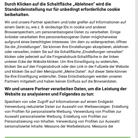
Durch Klicken auf die Schaltfläche „Ablehnen“ wird die
78315 Radolfzell
❯
Standardeinstellung nur für unbedingt erforderliche cookie
Heute 08:00 - 20:00 Uhr |
beibehalten.
Geöffnet
Wir und unsere Partner speichern und/oder greifen auf Informationen auf
617,70 km • Angebote: 1 Prospekt
einem Gerät zu, wie z. B. eindeutige IDs in cookie und anderen
Browserspeichern, um personenbezogene Daten zu verarbeiten. Einige
Anbieter verarbeiten Ihre personenbezogenen Daten möglicherweise
aufgrund eines berechtigten Interesses. Um dem zu widersprechen, öffnen
EDEKA Baur Allensbach
Sie die „Einstellungen“. Sie können Ihre Einstellungen akzeptieren, ablehnen
Zum Riesenberg 5
oder verwalten, indem Sie auf die Schaltfläche „Einstellungen verwalten“
78476 Allensbach
klicken oder jederzeit auf die Fingerabdruck-Schaltfläche in der linken
❯
unteren Ecke der Website klicken. Um Ihre Einwilligung zu widerrufen,
Heute 08:00 - 20:00 Uhr |
Geöffnet
klicken Sie auf den Fingerabdruck oder den Link in der Fußzeile der Website
und klicken Sie auf den Menüpunkt „Meine Daten“. Auf dieser Seite können
616,11 km • Angebote: 1 Prospekt
Sie Ihre Einwilligung widerrufen. Diese Entscheidungen werden unseren
Partnern mitgeteilt und haben keinen Einfluss auf die Browserdaten.
Wir und unsere Partner verarbeiten Daten, um die Leistung der
Website zu analysieren und Folgendes zu tun:
Kaufland Radolfzell
Markthallenstraße 1
Speichern von oder Zugriff auf Informationen auf einem Endgerät.
Verwendung reduzierter Daten zur Auswahl von Werbeanzeigen. Erstellung
78315 Radolfzell
❯
von Profilen für personalisierte Werbung. Verwendung von Profilen zur
Auswahl personalisierter Werbung. Erstellung von Profilen zur
Heute 07:00 - 22:00 Uhr |
Geöffnet
Personalisierung von Inhalten. Verwendung von Profilen zur Auswahl
personalisierter Inhalte. Messung der Werbeleistung. Messung der
618,17 km • Angebote: 2 Prospekte
Performance von Inhalten. Analyse von Zielgruppen durch Statistiken oder
Kombinationen von Daten aus verschiedenen Quellen. Entwicklung und