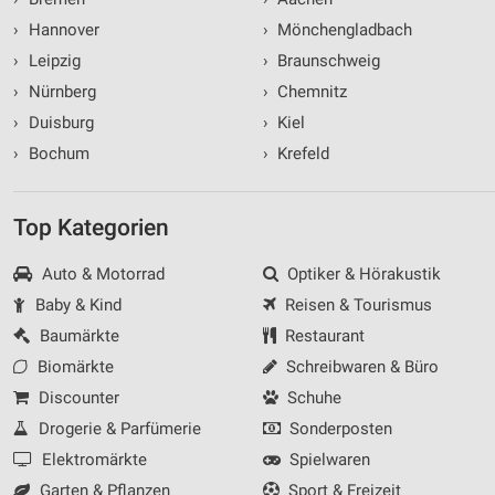
›
Hannover
›
Mönchengladbach
›
Leipzig
›
Braunschweig
›
Nürnberg
›
Chemnitz
›
Duisburg
›
Kiel
›
Bochum
›
Krefeld
Top Kategorien
Auto & Motorrad
Optiker & Hörakustik
Baby & Kind
Reisen & Tourismus
Baumärkte
Restaurant
Biomärkte
Schreibwaren & Büro
Discounter
Schuhe
Drogerie & Parfümerie
Sonderposten
Elektromärkte
Spielwaren
Garten & Pflanzen
Sport & Freizeit