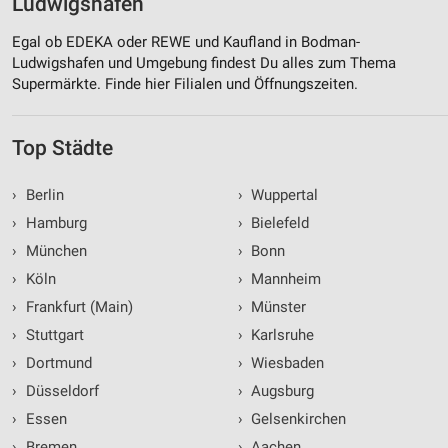
Ludwigshafen
Egal ob EDEKA oder REWE und Kaufland in Bodman-
Ludwigshafen und Umgebung findest Du alles zum Thema
Supermärkte. Finde hier Filialen und Öffnungszeiten.
Top Städte
›
Berlin
›
Wuppertal
›
Hamburg
›
Bielefeld
›
München
›
Bonn
›
Köln
›
Mannheim
›
Frankfurt (Main)
›
Münster
›
Stuttgart
›
Karlsruhe
›
Dortmund
›
Wiesbaden
›
Düsseldorf
›
Augsburg
›
Essen
›
Gelsenkirchen
›
Bremen
›
Aachen