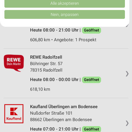
Verbesserung der Angebote. Verwendung reduzierter Daten zur Auswahl
Alle akzeptieren
E center Überlingen
von Inhalten.
Daten können außerhalb der Europäischen Union weitergegeben und in die
Lippertsreuter Straße 60
Nein, anpassen
USA gesendet werden.
88662 Überlingen
❯
Ihre Einwilligung und die cookie Richtlinie gelten ausschließlich für diese
Website/App.
Heute 08:00 - 21:00 Uhr |
Geöffnet
Partnerliste anzeigen (1 IAB-Anbieter)
606,80 km • Angebote: 1 Prospekt
Wir nutzen Ihre Daten für folgende Zwecke:
IAB-Verarbeitungszwecke:
REWE Radolfzell
Speichern von oder Zugriff auf Informationen
Böhringer Str. 57
auf einem Endgerät
78315 Radolfzell
❯
Verwendung reduzierter Daten zur Auswahl von
Heute 08:00 - 00:00 Uhr |
Geöffnet
Werbeanzeigen
618,10 km
Erstellung von Profilen für personalisierte
Werbung
Kaufland Überlingen am Bodensee
Verwendung von Profilen zur Auswahl
Nußdorfer Straße 101
personalisierter Werbung
88662 Überlingen am Bodensee
❯
Erstellung von Profilen zur Personalisierung
Heute 07:00 - 21:00 Uhr |
Geöffnet