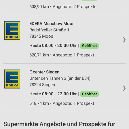
von Inhalten
608,90 km • Angebote: 2 Prospekte
Verwendung von Profilen zur Auswahl
personalisierter Inhalte
EDEKA Münchow Moos
Messung der Werbeleistung
Radolfzeller Straße 1
78345 Moos
❯
Messung der Performance von Inhalten
Heute 08:00 - 20:00 Uhr |
Geöffnet
Analyse von Zielgruppen durch Statistiken oder
620,71 km • Angebote: 1 Prospekt
Kombinationen von Daten aus verschiedenen
Quellen
E center Singen
Entwicklung und Verbesserung der Angebote
Unter den Tannen 3 (an der B34)
78224 Singen
Verwendung reduzierter Daten zur Auswahl von
❯
Inhalten
Heute 08:00 - 22:00 Uhr |
Geöffnet
IAB-Besonderheiten:
618,74 km • Angebote: 1 Prospekt
Verwendung genauer Standortdaten
Geräte anhand von aktiv angeforderten
Supermärkte Angebote und Prospekte für
Informationen identifizieren