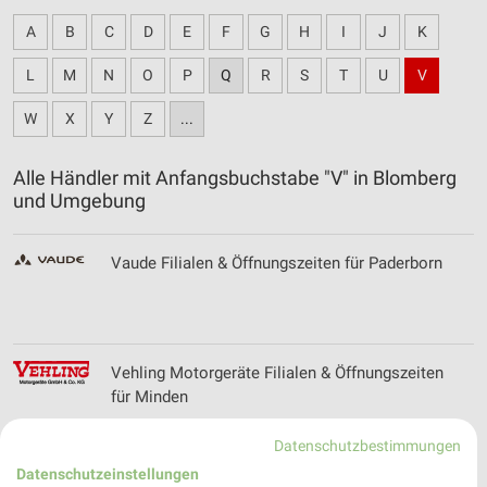
A
B
C
D
E
F
G
H
I
J
K
L
M
N
O
P
Q
R
S
T
U
V
W
X
Y
Z
...
Alle Händler mit Anfangsbuchstabe "V" in Blomberg
und Umgebung
Vaude Filialen & Öffnungszeiten für Paderborn
Vehling Motorgeräte Filialen & Öffnungszeiten
für Minden
Datenschutzbestimmungen
Datenschutzeinstellungen
Volksversand Versandapotheke Prospekte und