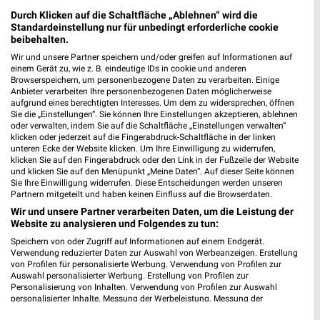
Angebote
Durch Klicken auf die Schaltfläche „Ablehnen“ wird die
Standardeinstellung nur für unbedingt erforderliche cookie
beibehalten.
Wir und unsere Partner speichern und/oder greifen auf Informationen auf
Vorwerk Angebote im aktuellen Prospekt für
einem Gerät zu, wie z. B. eindeutige IDs in cookie und anderen
Browserspeichern, um personenbezogene Daten zu verarbeiten. Einige
Hameln
Anbieter verarbeiten Ihre personenbezogenen Daten möglicherweise
aufgrund eines berechtigten Interesses. Um dem zu widersprechen, öffnen
Sie die „Einstellungen“. Sie können Ihre Einstellungen akzeptieren, ablehnen
oder verwalten, indem Sie auf die Schaltfläche „Einstellungen verwalten“
klicken oder jederzeit auf die Fingerabdruck-Schaltfläche in der linken
unteren Ecke der Website klicken. Um Ihre Einwilligung zu widerrufen,
klicken Sie auf den Fingerabdruck oder den Link in der Fußzeile der Website
und klicken Sie auf den Menüpunkt „Meine Daten“. Auf dieser Seite können
Sie Ihre Einwilligung widerrufen. Diese Entscheidungen werden unseren
Partnern mitgeteilt und haben keinen Einfluss auf die Browserdaten.
Noch mehr Angebote in
Wir und unsere Partner verarbeiten Daten, um die Leistung der
Website zu analysieren und Folgendes zu tun:
Speichern von oder Zugriff auf Informationen auf einem Endgerät.
der weekli App!
Verwendung reduzierter Daten zur Auswahl von Werbeanzeigen. Erstellung
von Profilen für personalisierte Werbung. Verwendung von Profilen zur
Auswahl personalisierter Werbung. Erstellung von Profilen zur
Personalisierung von Inhalten. Verwendung von Profilen zur Auswahl
personalisierter Inhalte. Messung der Werbeleistung. Messung der
Performance von Inhalten. Analyse von Zielgruppen durch Statistiken oder