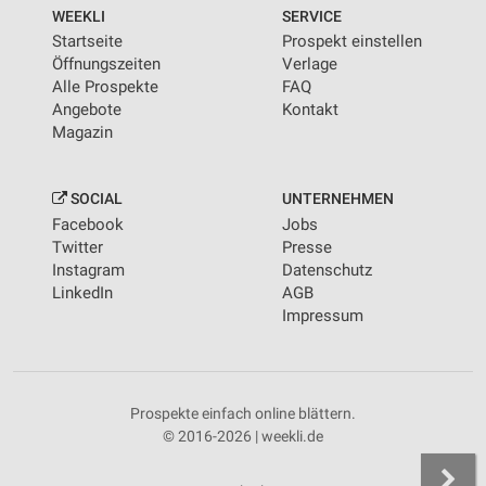
von Inhalten
WEEKLI
SERVICE
Startseite
Prospekt einstellen
Verwendung von Profilen zur Auswahl
Öffnungszeiten
Verlage
personalisierter Inhalte
Alle Prospekte
FAQ
Angebote
Kontakt
Messung der Werbeleistung
Magazin
Messung der Performance von Inhalten
SOCIAL
UNTERNEHMEN
Analyse von Zielgruppen durch Statistiken oder
Facebook
Jobs
Kombinationen von Daten aus verschiedenen
Quellen
Twitter
Presse
Instagram
Datenschutz
Entwicklung und Verbesserung der Angebote
LinkedIn
AGB
Impressum
Verwendung reduzierter Daten zur Auswahl von
Inhalten
IAB-Besonderheiten:
Prospekte einfach online blättern.
Verwendung genauer Standortdaten
© 2016-2026 | weekli.de
Geräte anhand von aktiv angeforderten