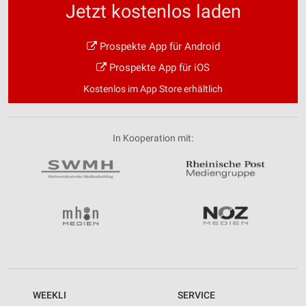
Jetzt kostenlos laden
Entwicklung und Verbesserung der Angebote
Prospekte App für Android
Verwendung reduzierter Daten zur Auswahl von
Inhalten
Prospekte App für iOS
IAB-Besonderheiten:
Kostenlos im App Store erhältlich
Verwendung genauer Standortdaten
Geräte anhand von aktiv angeforderten
In Kooperation mit:
Informationen identifizieren
Nicht-IAB-Verarbeitungszwecke:
Notwendig
Performance
Funktional
Werbung
WEEKLI
SERVICE