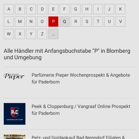
A
B
C
D
E
F
G
H
I
J
K
L
M
N
O
P
Q
R
S
T
U
V
W
X
Y
Z
...
Alle Händler mit Anfangsbuchstabe "P" in Blomberg
und Umgebung
Parfümerie Pieper Wochenprospekt & Angebote
für Paderborn
Peek & Cloppenburg / Vangraaf Online Prospekt
für Paderborn
Pelz- und Goldankauf Bad Nenndorf Filialen &