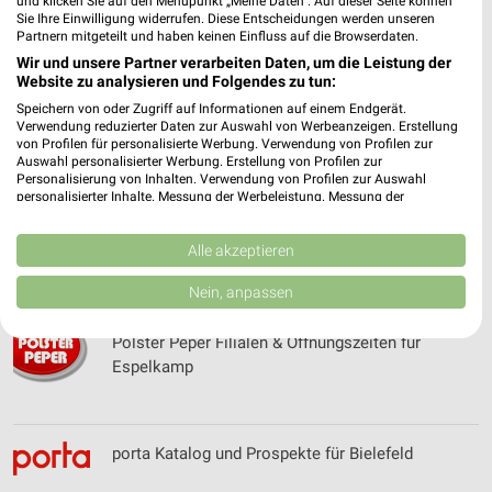
und klicken Sie auf den Menüpunkt „Meine Daten“. Auf dieser Seite können
Polsterei Adam Filialen & Öffnungszeiten für
Sie Ihre Einwilligung widerrufen. Diese Entscheidungen werden unseren
Hannover
Partnern mitgeteilt und haben keinen Einfluss auf die Browserdaten.
Wir und unsere Partner verarbeiten Daten, um die Leistung der
Website zu analysieren und Folgendes zu tun:
Speichern von oder Zugriff auf Informationen auf einem Endgerät.
Polsterei Enger Katalog und Prospekte für Enger
Verwendung reduzierter Daten zur Auswahl von Werbeanzeigen. Erstellung
von Profilen für personalisierte Werbung. Verwendung von Profilen zur
Auswahl personalisierter Werbung. Erstellung von Profilen zur
Personalisierung von Inhalten. Verwendung von Profilen zur Auswahl
personalisierter Inhalte. Messung der Werbeleistung. Messung der
Performance von Inhalten. Analyse von Zielgruppen durch Statistiken oder
Polsterei Preußisch Oldendorf Katalog und
Kombinationen von Daten aus verschiedenen Quellen. Entwicklung und
Verbesserung der Angebote. Verwendung reduzierter Daten zur Auswahl
Alle akzeptieren
Prospekte für Preußisch Oldendorf
von Inhalten.
Daten können außerhalb der Europäischen Union weitergegeben und in die
Nein, anpassen
USA gesendet werden.
Ihre Einwilligung und die cookie Richtlinie gelten ausschließlich für diese
Polster Peper Filialen & Öffnungszeiten für
Website/App.
Espelkamp
Partnerliste anzeigen (1 IAB-Anbieter)
Wir nutzen Ihre Daten für folgende Zwecke:
IAB-Verarbeitungszwecke:
porta Katalog und Prospekte für Bielefeld
Speichern von oder Zugriff auf Informationen
auf einem Endgerät