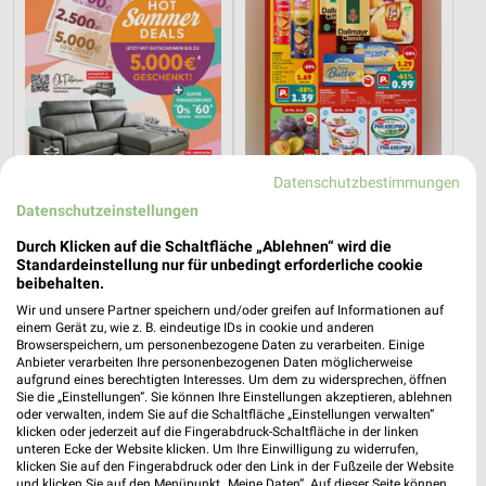
Datenschutzbestimmungen
Datenschutzeinstellungen
23,6 km
0,8 km
Durch Klicken auf die Schaltfläche „Ablehnen“ wird die
Hot Sommer Sale
Angebote ab 10.08.
Standardeinstellung nur für unbedingt erforderliche cookie
Gültig bis Sa. 29.08.
Gültig ab Mo. 10.08.
beibehalten.
Wir und unsere Partner speichern und/oder greifen auf Informationen auf
XXXLutz
XXXLutz
einem Gerät zu, wie z. B. eindeutige IDs in cookie und anderen
Browserspeichern, um personenbezogene Daten zu verarbeiten. Einige
Anbieter verarbeiten Ihre personenbezogenen Daten möglicherweise
aufgrund eines berechtigten Interesses. Um dem zu widersprechen, öffnen
Sie die „Einstellungen“. Sie können Ihre Einstellungen akzeptieren, ablehnen
oder verwalten, indem Sie auf die Schaltfläche „Einstellungen verwalten“
klicken oder jederzeit auf die Fingerabdruck-Schaltfläche in der linken
unteren Ecke der Website klicken. Um Ihre Einwilligung zu widerrufen,
klicken Sie auf den Fingerabdruck oder den Link in der Fußzeile der Website
und klicken Sie auf den Menüpunkt „Meine Daten“. Auf dieser Seite können