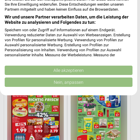
Sie Ihre Einwilligung widerrufen. Diese Entscheidungen werden unseren
Partnern mitgeteilt und haben keinen Einfluss auf die Browserdaten.
Wir und unsere Partner verarbeiten Daten, um die Leistung der
Website zu analysieren und Folgendes zu tun:
Speichern von oder Zugriff auf Informationen auf einem Endgerät.
Verwendung reduzierter Daten zur Auswahl von Werbeanzeigen. Erstellung
von Profilen für personalisierte Werbung. Verwendung von Profilen zur
Auswahl personalisierter Werbung. Erstellung von Profilen zur
12 km
12 km
Personalisierung von Inhalten. Verwendung von Profilen zur Auswahl
Dieter Knoll
Wohnen Spezial
personalisierter Inhalte. Messung der Werbeleistung. Messung der
Gültig bis Fr. 14.08.
Gültig bis Fr. 14.08.
Performance von Inhalten. Analyse von Zielgruppen durch Statistiken oder
Kombinationen von Daten aus verschiedenen Quellen. Entwicklung und
Verbesserung der Angebote. Verwendung reduzierter Daten zur Auswahl
Alle akzeptieren
Kaufland
Thomas Philipps
von Inhalten.
Daten können außerhalb der Europäischen Union weitergegeben und in die
Nein, anpassen
USA gesendet werden.
Ihre Einwilligung und die cookie Richtlinie gelten ausschließlich für diese
Website/App.
Partnerliste anzeigen (1 IAB-Anbieter)
Wir nutzen Ihre Daten für folgende Zwecke:
IAB-Verarbeitungszwecke:
Speichern von oder Zugriff auf Informationen
auf einem Endgerät