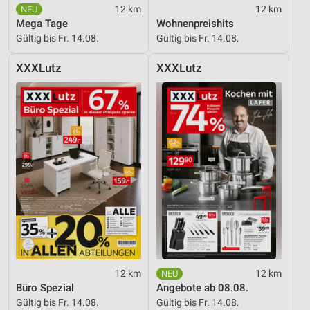
12 km
12 km
Entwicklung und Verbesserung der Angebote
Mega Tage
Wohnenpreishits
Gültig bis Fr. 14.08.
Gültig bis Fr. 14.08.
Verwendung reduzierter Daten zur Auswahl von
Inhalten
XXXLutz
XXXLutz
IAB-Besonderheiten:
Verwendung genauer Standortdaten
Geräte anhand von aktiv angeforderten
Informationen identifizieren
Nicht-IAB-Verarbeitungszwecke:
Notwendig
Performance
Funktional
Werbung
12 km
12 km
Büro Spezial
Angebote ab 08.08.
Gültig bis Fr. 14.08.
Gültig bis Fr. 14.08.