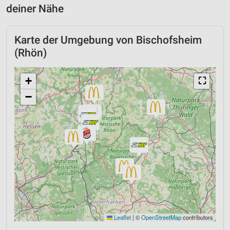
deiner Nähe
Karte der Umgebung von Bischofsheim
(Rhön)
+
⛶
−
Leaflet
|
©
OpenStreetMap
contributors