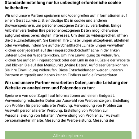
Standardeinstellung nur für unbedingt erforderliche cookie
beibehalten.
Wir und unsere Partner speichern und/oder greifen auf Informationen auf
einem Gerät zu, wie z. B. eindeutige IDs in cookie und anderen
Browserspeichern, um personenbezogene Daten zu verarbeiten. Einige
55,1 km
27,3 km
Anbieter verarbeiten Ihre personenbezogenen Daten möglicherweise
XXXL Express
Dieter Knoll
aufgrund eines berechtigten Interesses. Um dem zu widersprechen, öffnen
Noch heute gültig
Gültig bis Fr. 14.08.
Sie die „Einstellungen“. Sie können Ihre Einstellungen akzeptieren, ablehnen
oder verwalten, indem Sie auf die Schaltfläche „Einstellungen verwalten“
klicken oder jederzeit auf die Fingerabdruck-Schaltfläche in der linken
Opti Wohnwelt
Kaufland
unteren Ecke der Website klicken. Um Ihre Einwilligung zu widerrufen,
klicken Sie auf den Fingerabdruck oder den Link in der Fußzeile der Website
und klicken Sie auf den Menüpunkt „Meine Daten“. Auf dieser Seite können
Sie Ihre Einwilligung widerrufen. Diese Entscheidungen werden unseren
Partnern mitgeteilt und haben keinen Einfluss auf die Browserdaten.
Wir und unsere Partner verarbeiten Daten, um die Leistung der
Website zu analysieren und Folgendes zu tun:
Speichern von oder Zugriff auf Informationen auf einem Endgerät.
Verwendung reduzierter Daten zur Auswahl von Werbeanzeigen. Erstellung
von Profilen für personalisierte Werbung. Verwendung von Profilen zur
Auswahl personalisierter Werbung. Erstellung von Profilen zur
Personalisierung von Inhalten. Verwendung von Profilen zur Auswahl
personalisierter Inhalte. Messung der Werbeleistung. Messung der
Performance von Inhalten. Analyse von Zielgruppen durch Statistiken oder
Kombinationen von Daten aus verschiedenen Quellen. Entwicklung und
Verbesserung der Angebote. Verwendung reduzierter Daten zur Auswahl
Alle akzeptieren