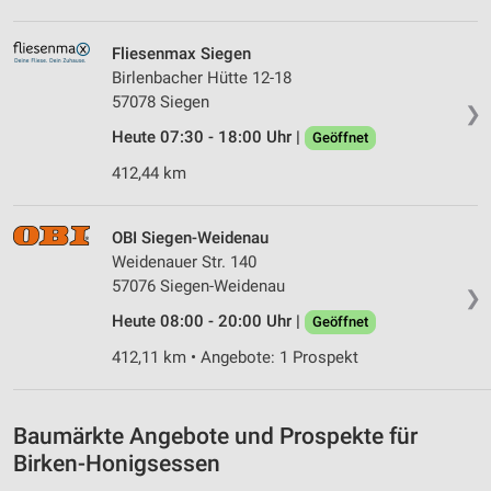
Partnerliste anzeigen (1 IAB-Anbieter)
Wir nutzen Ihre Daten für folgende Zwecke:
Fliesenmax Siegen
IAB-Verarbeitungszwecke:
Birlenbacher Hütte 12-18
57078 Siegen
Speichern von oder Zugriff auf Informationen
❯
auf einem Endgerät
Heute 07:30 - 18:00 Uhr |
Geöffnet
Verwendung reduzierter Daten zur Auswahl von
412,44 km
Werbeanzeigen
Erstellung von Profilen für personalisierte
OBI Siegen-Weidenau
Werbung
Weidenauer Str. 140
57076 Siegen-Weidenau
Verwendung von Profilen zur Auswahl
❯
personalisierter Werbung
Heute 08:00 - 20:00 Uhr |
Geöffnet
412,11 km • Angebote: 1 Prospekt
Erstellung von Profilen zur Personalisierung
von Inhalten
Verwendung von Profilen zur Auswahl
Baumärkte Angebote und Prospekte für
personalisierter Inhalte
Birken-Honigsessen
Messung der Werbeleistung