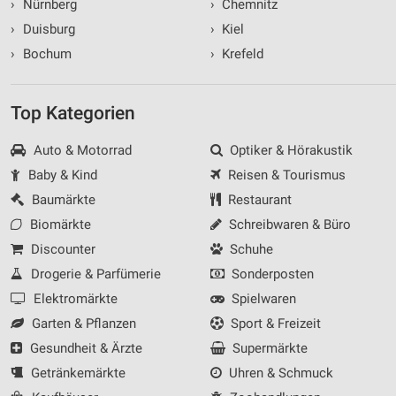
›
Nürnberg
›
Chemnitz
›
Duisburg
›
Kiel
›
Bochum
›
Krefeld
Top Kategorien
Auto & Motorrad
Optiker & Hörakustik
Baby & Kind
Reisen & Tourismus
Baumärkte
Restaurant
Biomärkte
Schreibwaren & Büro
Discounter
Schuhe
Drogerie & Parfümerie
Sonderposten
Elektromärkte
Spielwaren
Garten & Pflanzen
Sport & Freizeit
Gesundheit & Ärzte
Supermärkte
Getränkemärkte
Uhren & Schmuck