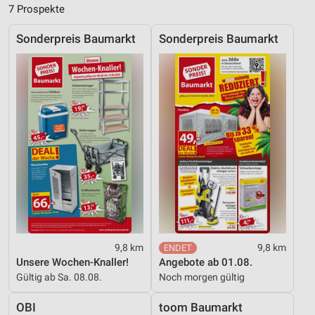
7 Prospekte
Messung der Performance von Inhalten
Sonderpreis Baumarkt
Sonderpreis Baumarkt
Analyse von Zielgruppen durch Statistiken oder
Kombinationen von Daten aus verschiedenen
Quellen
Entwicklung und Verbesserung der Angebote
Verwendung reduzierter Daten zur Auswahl von
Inhalten
IAB-Besonderheiten:
Verwendung genauer Standortdaten
Geräte anhand von aktiv angeforderten
Informationen identifizieren
9,8 km
9,8 km
Nicht-IAB-Verarbeitungszwecke:
Unsere Wochen-Knaller!
Angebote ab 01.08.
Gültig ab Sa. 08.08.
Noch morgen gültig
Notwendig
OBI
toom Baumarkt
Performance