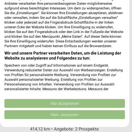
Anbieter verarbeiten Ihre personenbezogenen Daten möglicherweise
In der Au 15
aufgrund eines berechtigten Interesses. Um dem zu widersprechen, öffnen
57290 Neunkirchen
Sie die „Einstellungen“. Sie können Ihre Einstellungen akzeptieren, ablehnen
❯
oder verwalten, indem Sie auf die Schaltfläche „Einstellungen verwalten“
Heute 09:00 - 19:00 Uhr |
Geöffnet
klicken oder jederzeit auf die Fingerabdruck-Schaltfläche in der linken
unteren Ecke der Website klicken. Um Ihre Einwilligung zu widerrufen,
418,89 km
klicken Sie auf den Fingerabdruck oder den Link in der Fußzeile der Website
und klicken Sie auf den Menüpunkt „Meine Daten“. Auf dieser Seite können
Sie Ihre Einwilligung widerrufen. Diese Entscheidungen werden unseren
Partnern mitgeteilt und haben keinen Einfluss auf die Browserdaten.
hagebaumarkt Eitorf
Wir und unsere Partner verarbeiten Daten, um die Leistung der
Im Auel 55
Website zu analysieren und Folgendes zu tun:
53783 Eitorf
❯
Speichern von oder Zugriff auf Informationen auf einem Endgerät.
Heute 08:00 - 20:00 Uhr |
Geöffnet
Verwendung reduzierter Daten zur Auswahl von Werbeanzeigen. Erstellung
von Profilen für personalisierte Werbung. Verwendung von Profilen zur
453,10 km
Auswahl personalisierter Werbung. Erstellung von Profilen zur
Personalisierung von Inhalten. Verwendung von Profilen zur Auswahl
personalisierter Inhalte. Messung der Werbeleistung. Messung der
Performance von Inhalten. Analyse von Zielgruppen durch Statistiken oder
Sonderpreis Baumarkt Siegen
Kombinationen von Daten aus verschiedenen Quellen. Entwicklung und
Leimbachstraße 59
Verbesserung der Angebote. Verwendung reduzierter Daten zur Auswahl
Alle akzeptieren
von Inhalten.
57074 Siegen
❯
Daten können außerhalb der Europäischen Union weitergegeben und in die
Nein, anpassen
USA gesendet werden.
Heute 08:00 - 19:00 Uhr |
Geöffnet
Ihre Einwilligung und die cookie Richtlinie gelten ausschließlich für diese
Website/App.
414,12 km • Angebote: 2 Prospekte