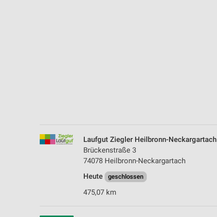
Messung der Performance von Inhalten
Analyse von Zielgruppen durch Statistiken oder Kombinationen 
Quellen
Entwicklung und Verbesserung der Angebote
Verwendung reduzierter Daten zur Auswahl von Inhalten
IAB-Besonderheiten:
Verwendung genauer Standortdaten
Geräte anhand von aktiv angeforderten Informationen identifizie
Laufgut Ziegler Heilbronn-Neckargartach
Nicht-IAB-Verarbeitungszwecke:
Brückenstraße 3
Notwendig
74078 Heilbronn-Neckargartach
Heute
Performance
geschlossen
475,07 km
Funktional
Werbung