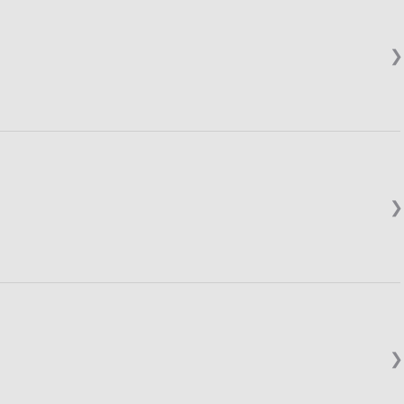
❯
❯
❯