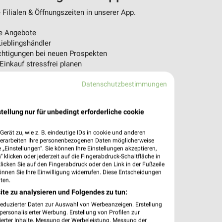
Filialen & Öffnungszeiten in unserer App.
e Angebote
ieblingshändler
htigungen bei neuen Prospekten
 Einkauf stressfrei planen
 App jetzt laden oder QR-Code scannen.
Datenschutzbestimmungen
tellung nur für unbedingt erforderliche cookie
erät zu, wie z. B. eindeutige IDs in cookie und anderen
verarbeiten Ihre personenbezogenen Daten möglicherweise
„Einstellungen“. Sie können Ihre Einstellungen akzeptieren,
 klicken oder jederzeit auf die Fingerabdruck-Schaltfläche in
klicken Sie auf den Fingerabdruck oder den Link in der Fußzeile
önnen Sie Ihre Einwilligung widerrufen. Diese Entscheidungen
ten.
ite zu analysieren und Folgendes zu tun:
reduzierter Daten zur Auswahl von Werbeanzeigen. Erstellung
ersonalisierter Werbung. Erstellung von Profilen zur
ierter Inhalte. Messung der Werbeleistung. Messung der