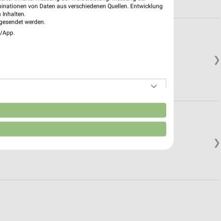
binationen von Daten aus verschiedenen Quellen. Entwicklung
 Inhalten.
gesendet werden.
e/App.
❯
n
❯