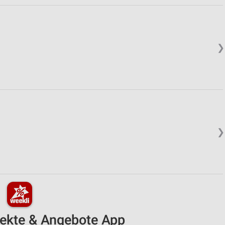
❯
❯
pekte & Angebote App