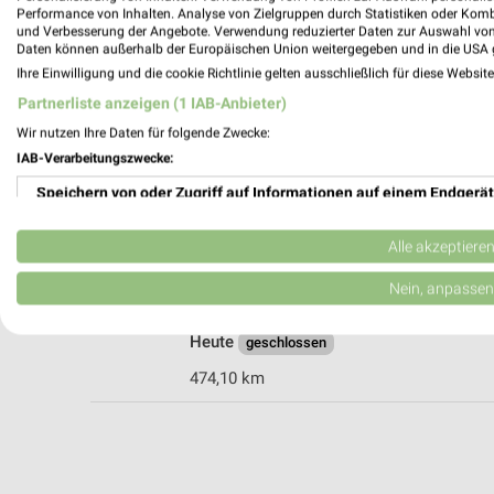
Performance von Inhalten. Analyse von Zielgruppen durch Statistiken oder Kom
und Verbesserung der Angebote. Verwendung reduzierter Daten zur Auswahl von
Daten können außerhalb der Europäischen Union weitergegeben und in die USA 
DEICHMANN Bad Rappenau
Ihre Einwilligung und die cookie Richtlinie gelten ausschließlich für diese Websit
Raiffeisenstraße 23
Partnerliste anzeigen (1 IAB-Anbieter)
74906 Bad Rappenau
Wir nutzen Ihre Daten für folgende Zwecke:
Heute
geschlossen
IAB-Verarbeitungszwecke:
473,78 km
Speichern von oder Zugriff auf Informationen auf einem Endgerät
Verwendung reduzierter Daten zur Auswahl von Werbeanzeigen
Alle akzeptiere
DEICHMANN Neckarsulm
Rötelstraße 35
Erstellung von Profilen für personalisierte Werbung
Nein, anpassen
74172 Neckarsulm
Verwendung von Profilen zur Auswahl personalisierter Werbung
Heute
geschlossen
Erstellung von Profilen zur Personalisierung von Inhalten
474,10 km
Verwendung von Profilen zur Auswahl personalisierter Inhalte
Messung der Werbeleistung