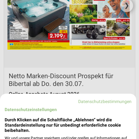
❯
Netto Marken-Discount Prospekt für
Bibertal ab Do. den 30.07.
Online-Angebote August 2026
Datenschutzbestimmungen
Gültig von 30. Jul. bis 31. Aug.
Datenschutzeinstellungen
📅
Kalendereintrag erstellen
Durch Klicken auf die Schaltfläche „Ablehnen“ wird die
Standardeinstellung nur für unbedingt erforderliche cookie
PROSPEKT BLÄTTERN
beibehalten.
Wir und unsere Partner speichern und/oder greifen auf Informationen auf