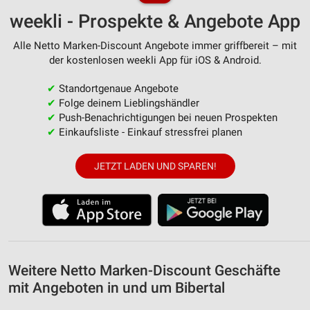
weekli - Prospekte & Angebote App
Messung der Werbeleistung
Alle Netto Marken-Discount Angebote immer griffbereit – mit
Messung der Performance von Inhalten
der kostenlosen weekli App für iOS & Android.
Analyse von Zielgruppen durch Statistiken oder
Kombinationen von Daten aus verschiedenen
✔
Standortgenaue Angebote
Quellen
✔
Folge deinem Lieblingshändler
✔
Push-Benachrichtigungen bei neuen Prospekten
Entwicklung und Verbesserung der Angebote
✔
Einkaufsliste - Einkauf stressfrei planen
Verwendung reduzierter Daten zur Auswahl von
JETZT LADEN UND SPAREN!
Inhalten
IAB-Besonderheiten:
Verwendung genauer Standortdaten
Geräte anhand von aktiv angeforderten
Informationen identifizieren
Weitere Netto Marken-Discount Geschäfte
Nicht-IAB-Verarbeitungszwecke:
mit Angeboten in und um Bibertal
Notwendig