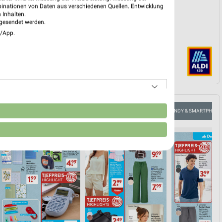
binationen von Daten aus verschiedenen Quellen. Entwicklung
 Inhalten.
gesendet werden.
e/App.
n
FLEISCH & WURST
AKTIONEN, RABATTE & GUTSCHEINE
HANDY & SMARTPHONE