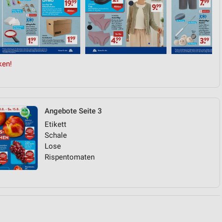
von Daten aus verschiedenen
ken!
Angebote Seite 3
Etikett
ren
Schale
Lose
Rispentomaten