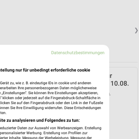
❯
Datenschutzbestimmungen
tellung nur für unbedingt erforderliche cookie
ALDI SÜD Prospekt für
Günzburg ab Mo. den 10.08.
erät zu, wie z. B. eindeutige IDs in cookie und anderen
verarbeiten Ihre personenbezogenen Daten möglicherweise
„Einstellungen“. Sie können Ihre Einstellungen akzeptieren,
Gültig von 10. Aug. bis 15. Aug.
 klicken oder jederzeit auf die Fingerabdruck-Schaltfläche in
klicken Sie auf den Fingerabdruck oder den Link in der Fußzeile
📅
Kalendereintrag erstellen
önnen Sie Ihre Einwilligung widerrufen. Diese Entscheidungen
ten.
ite zu analysieren und Folgendes zu tun:
PROSPEKT BLÄTTERN
❯
reduzierter Daten zur Auswahl von Werbeanzeigen. Erstellung
ersonalisierter Werbung. Erstellung von Profilen zur
ierter Inhalte. Messung der Werbeleistung. Messung der