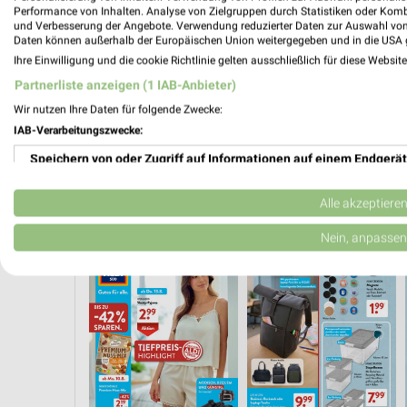
Performance von Inhalten. Analyse von Zielgruppen durch Statistiken oder Kom
und Verbesserung der Angebote. Verwendung reduzierter Daten zur Auswahl von
Daten können außerhalb der Europäischen Union weitergegeben und in die USA 
Ihre Einwilligung und die cookie Richtlinie gelten ausschließlich für diese Websit
Partnerliste anzeigen (1 IAB-Anbieter)
Wir nutzen Ihre Daten für folgende Zwecke:
IAB-Verarbeitungszwecke:
Speichern von oder Zugriff auf Informationen auf einem Endgerät
Verwendung reduzierter Daten zur Auswahl von Werbeanzeigen
Alle akzeptiere
 AB FREITAG
ANGEBOTE AB DONNERSTAG
ANGEBOTE AB MONTAG
Erstellung von Profilen für personalisierte Werbung
Nein, anpassen
Verwendung von Profilen zur Auswahl personalisierter Werbung
Erstellung von Profilen zur Personalisierung von Inhalten
Verwendung von Profilen zur Auswahl personalisierter Inhalte
Messung der Werbeleistung