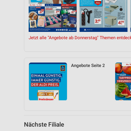
Messung der Performance von Inhalten
Analyse von Zielgruppen durch Statistiken oder Kombinationen 
Quellen
Entwicklung und Verbesserung der Angebote
Jetzt alle "Angebote ab Donnerstag" Themen entdec
Verwendung reduzierter Daten zur Auswahl von Inhalten
IAB-Besonderheiten:
Verwendung genauer Standortdaten
Angebote Seite 2
Geräte anhand von aktiv angeforderten Informationen identifizie
Nicht-IAB-Verarbeitungszwecke:
Notwendig
Performance
Funktional
Nächste Filiale
Werbung