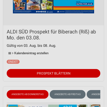
ALDI SÜD Prospekt für Biberach (Riß) ab
Mo. den 03.08.
Gültig von 03. Aug. bis 08. Aug.
📅
Kalendereintrag erstellen
PROSPEKT BLÄTTERN
ANGEBOTE AB DONNERSTAG
ANGEBOTE AB FREITAG
ANGEBOTE A