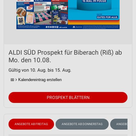
ALDI SÜD Prospekt für Biberach (Riß) ab
Mo. den 10.08.
Gültig von 10. Aug. bis 15. Aug.
📅
Kalendereintrag erstellen
PROSPEKT BLÄTTERN
ANGEBOTE AB FREITAG
ANGEBOTE AB DONNERSTAG
ANGEBOTE A