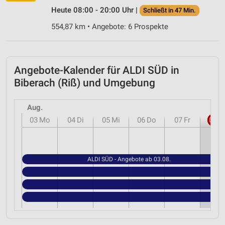
Heute 08:00 - 20:00 Uhr |
Schließt in 47 Min.
554,87 km • Angebote: 6 Prospekte
Angebote-Kalender für ALDI SÜD in
Biberach (Riß) und Umgebung
Aug.
03
Mo
04
Di
05
Mi
06
Do
07
Fr
08
S
ALDI SÜD - Angebote ab 03.08.