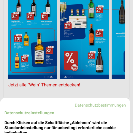
Jetzt alle "Wein" Themen entdecken!
Datenschutzbestimmungen
Nächste Filiale
Datenschutzeinstellungen
Durch Klicken auf die Schaltfläche „Ablehnen“ wird die
ALDI SÜD Biberach an der Riß
Standardeinstellung nur für unbedingt erforderliche cookie
Gaisentalstraße 72
beibehalten.