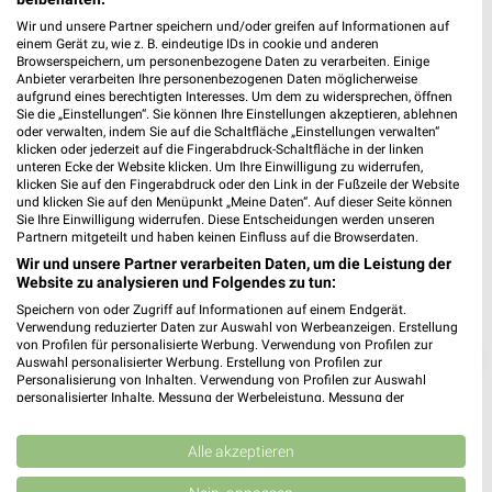
❯
88400 Biberach an der Riß
Wir und unsere Partner speichern und/oder greifen auf Informationen auf
einem Gerät zu, wie z. B. eindeutige IDs in cookie und anderen
Heute 08:00 - 20:00 Uhr |
Schließt in 47 Min.
Browserspeichern, um personenbezogene Daten zu verarbeiten. Einige
Anbieter verarbeiten Ihre personenbezogenen Daten möglicherweise
554,87 km • Angebote: 6 Prospekte
aufgrund eines berechtigten Interesses. Um dem zu widersprechen, öffnen
Sie die „Einstellungen“. Sie können Ihre Einstellungen akzeptieren, ablehnen
oder verwalten, indem Sie auf die Schaltfläche „Einstellungen verwalten“
klicken oder jederzeit auf die Fingerabdruck-Schaltfläche in der linken
unteren Ecke der Website klicken. Um Ihre Einwilligung zu widerrufen,
klicken Sie auf den Fingerabdruck oder den Link in der Fußzeile der Website
und klicken Sie auf den Menüpunkt „Meine Daten“. Auf dieser Seite können
Sie Ihre Einwilligung widerrufen. Diese Entscheidungen werden unseren
Partnern mitgeteilt und haben keinen Einfluss auf die Browserdaten.
Wir und unsere Partner verarbeiten Daten, um die Leistung der
Website zu analysieren und Folgendes zu tun:
Speichern von oder Zugriff auf Informationen auf einem Endgerät.
Verwendung reduzierter Daten zur Auswahl von Werbeanzeigen. Erstellung
von Profilen für personalisierte Werbung. Verwendung von Profilen zur
❯
Auswahl personalisierter Werbung. Erstellung von Profilen zur
Personalisierung von Inhalten. Verwendung von Profilen zur Auswahl
personalisierter Inhalte. Messung der Werbeleistung. Messung der
Performance von Inhalten. Analyse von Zielgruppen durch Statistiken oder
Kombinationen von Daten aus verschiedenen Quellen. Entwicklung und
Verbesserung der Angebote. Verwendung reduzierter Daten zur Auswahl
Alle akzeptieren
von Inhalten.
Daten können außerhalb der Europäischen Union weitergegeben und in die