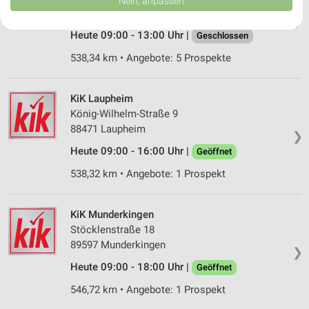
Nein, anpassen
USA gesendet werden.
88471 Laupheim
❯
Ihre Einwilligung und die cookie Richtlinie gelten ausschließlich für diese
Website/App.
Heute 09:00 - 13:00 Uhr |
Geschlossen
Partnerliste anzeigen (1 IAB-Anbieter)
538,34 km • Angebote: 5 Prospekte
Wir nutzen Ihre Daten für folgende Zwecke:
IAB-Verarbeitungszwecke:
KiK Laupheim
Speichern von oder Zugriff auf Informationen
König-Wilhelm-Straße 9
auf einem Endgerät
88471 Laupheim
❯
Verwendung reduzierter Daten zur Auswahl von
Heute 09:00 - 16:00 Uhr |
Geöffnet
Werbeanzeigen
538,32 km • Angebote: 1 Prospekt
Erstellung von Profilen für personalisierte
Werbung
KiK Munderkingen
Verwendung von Profilen zur Auswahl
Stöcklenstraße 18
personalisierter Werbung
89597 Munderkingen
❯
Heute 09:00 - 18:00 Uhr |
Erstellung von Profilen zur Personalisierung
Geöffnet
von Inhalten
546,72 km • Angebote: 1 Prospekt
Verwendung von Profilen zur Auswahl