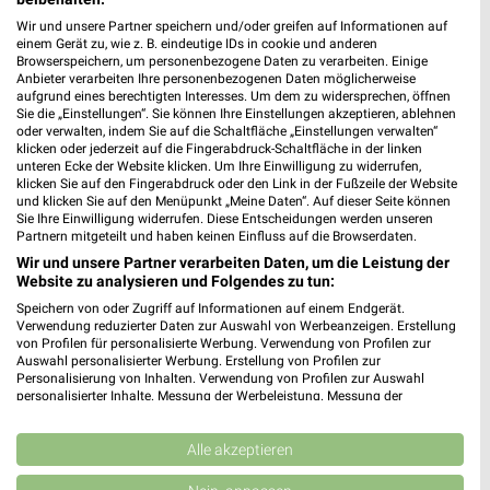
Wir und unsere Partner speichern und/oder greifen auf Informationen auf
564,68 km • Angebote: 1 Prospekt
einem Gerät zu, wie z. B. eindeutige IDs in cookie und anderen
Browserspeichern, um personenbezogene Daten zu verarbeiten. Einige
Anbieter verarbeiten Ihre personenbezogenen Daten möglicherweise
Takko Fashion Laupheim
aufgrund eines berechtigten Interesses. Um dem zu widersprechen, öffnen
Sie die „Einstellungen“. Sie können Ihre Einstellungen akzeptieren, ablehnen
Biberacher Straße 63-73
oder verwalten, indem Sie auf die Schaltfläche „Einstellungen verwalten“
88471 Laupheim
klicken oder jederzeit auf die Fingerabdruck-Schaltfläche in der linken
❯
unteren Ecke der Website klicken. Um Ihre Einwilligung zu widerrufen,
Heute 09:00 - 18:00 Uhr |
Geöffnet
klicken Sie auf den Fingerabdruck oder den Link in der Fußzeile der Website
und klicken Sie auf den Menüpunkt „Meine Daten“. Auf dieser Seite können
539,30 km
Sie Ihre Einwilligung widerrufen. Diese Entscheidungen werden unseren
Partnern mitgeteilt und haben keinen Einfluss auf die Browserdaten.
Wir und unsere Partner verarbeiten Daten, um die Leistung der
Ernsting's family Laupheim
Website zu analysieren und Folgendes zu tun:
Biberacher Straße 9
Speichern von oder Zugriff auf Informationen auf einem Endgerät.
88471 Laupheim
Verwendung reduzierter Daten zur Auswahl von Werbeanzeigen. Erstellung
❯
von Profilen für personalisierte Werbung. Verwendung von Profilen zur
Heute 09:00 - 17:00 Uhr |
Auswahl personalisierter Werbung. Erstellung von Profilen zur
Geöffnet
Personalisierung von Inhalten. Verwendung von Profilen zur Auswahl
personalisierter Inhalte. Messung der Werbeleistung. Messung der
538,82 km
Performance von Inhalten. Analyse von Zielgruppen durch Statistiken oder
Kombinationen von Daten aus verschiedenen Quellen. Entwicklung und
Verbesserung der Angebote. Verwendung reduzierter Daten zur Auswahl
Alle akzeptieren
Tchibo Partner mit Kaffee Bar Laupheim
von Inhalten.
Daten können außerhalb der Europäischen Union weitergegeben und in die
Mittelstrasse 8